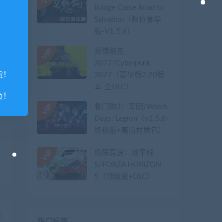
Bridge Curse Road to
Salvation（数位豪华
版-V1.5.6）
赛博朋克
2077/Cyberpunk
货！
2077（豪华版2.20版
本-全DLC）
负！
看门狗3：军团/Watch
Dogs: Legion（v1.5.6-
终极版+高清材质包）
极限竞速：地平线
5/FORZA HORIZON
5（顶级版+DLC）
篇
热门标签