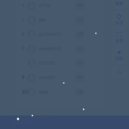
客服
4
183
xf97jsj
积分
5
153
gdlx
积分
反馈
6
118
jq576464117
积分
全屏
7
117
aosenlp0515
积分
切换
8
110
a112233
积分
9
101
xinba001
积分
10
100
qqqjf
积分