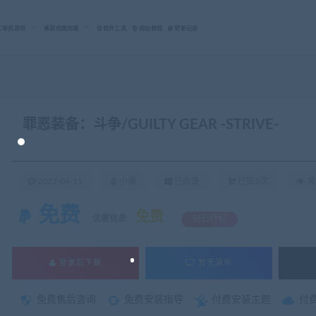
C单机游戏
游戏服务端
软件工具
网站教程
更新记录
罪恶装备：斗争/GUILTY GEAR -STRIVE-
2022-04-11
小编
已收录
已售2次
关
免费
免费
优惠信息:
钻石特权
登录后下载
暂无演示
免费售后咨询
免费安装指导
付费安装主题
付