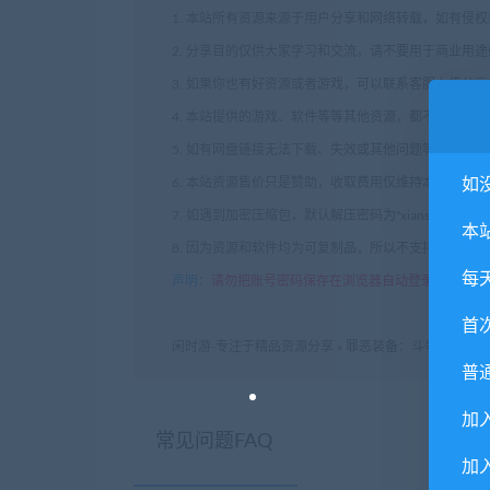
1. 本站所有资源来源于用户分享和网络转载，如有侵
2. 分享目的仅供大家学习和交流，请不要用于商业用途
3. 如果你也有好资源或者游戏，可以联系客服上传分
4. 本站提供的游戏、软件等等其他资源，都不包含技
5. 如有网盘链接无法下载、失效或其他问题等等，请
如
6. 本站资源售价只是赞助，收取费用仅维持本站的日
7. 如遇到加密压缩包，默认解压密码为"xianshivip.
本
8. 因为资源和软件均为可复制品，所以不支持任何理
每
声明
：
请勿把账号密码保存在浏览器自动登录，否则不
首
闲时游-专注于精品资源分享
»
罪恶装备：斗争/GUILTY GE
普
加
常见问题FAQ
加入