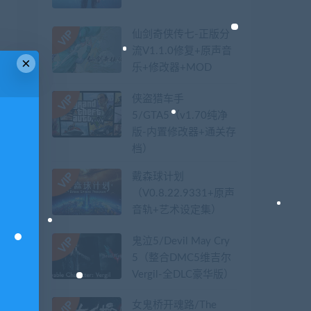
仙剑奇侠传七-正版分
流V1.1.0修复+原声音
×
乐+修改器+MOD
侠盗猎车手
5/GTA5（v1.70纯净
版-内置修改器+通关存
档）
戴森球计划
（V0.8.22.9331+原声
音轨+艺术设定集）
鬼泣5/Devil May Cry
5（整合DMC5维吉尔
Vergil-全DLC豪华版）
女鬼桥开魂路/The