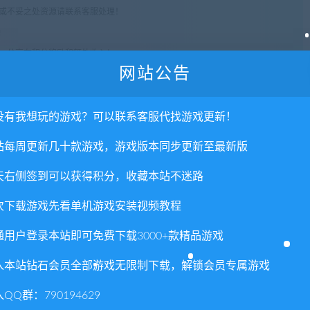
权或不妥之处资源请联系客服处理！
!
享，分享有积分奖励和额外收入！
网站公告
术服务请大家谅解！
联系客服处理！
没有我想玩的游戏？可以联系客服代找游戏更新！
常运营所需！
com",如遇到无法解压的请联系客服！
站每周更新几十款游戏，游戏版本同步更新至最新版
由的退款兑现，请斟酌后支付下载
天右侧签到可以获得积分，收藏本站不迷路
重置下载次数，在个人中心退出账号再手动登录即可。
次下载游戏先看单机游戏安装视频教程
AR -STRIVE-
通用户登录本站即可免费下载3000+款精品游戏
入本站钻石会员全部游戏无限制下载，解锁会员专属游戏
QQ群：790194629