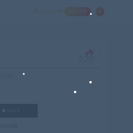
注册/登录
升级SVIP
。
920
注920次
QQ咨询
费BUG修复