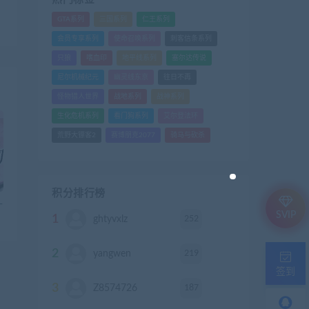
）
GTA系列
三国系列
仁王系列
会员专享系列
使命召唤系列
刺客信条系列
只狼
嗜血印
地平线系列
塞尔达传说
尼尔机械纪元
幽灵线东京
往日不再
怪物猎人世界
战地系列
战神系列
生化危机系列
看门狗系列
艾尔登法环
荒野大镖客2
赛博朋克2077
骑马与砍杀
积分排行榜
-
SVIP
1
252
ghtyvxlz
积分
2
219
yangwen
积分
签到
3
187
Z8574726
积分