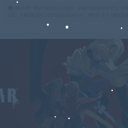
特别声明：原创产品提供以上服务，破解产品仅供参考学习，不
正版！如果源码侵犯了您的利益请留言告知！闲时游-专注于精品资源分享https: