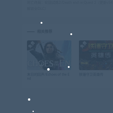
死亡终局：轮回试炼2/Death end re;Quest 2（更新v54
解锁全DLC）
相关推荐
末日的回声/Echoes of the E
铁锤守卫英雄传
nd