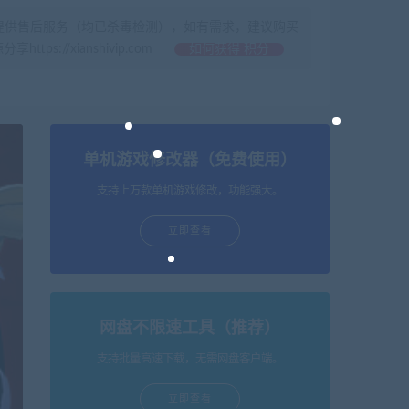
提供售后服务（均已杀毒检测），如有需求，建议购买
//xianshivip.com
如何获得 积分
单机游戏修改器（免费使用）
支持上万款单机游戏修改，功能强大。
立即查看
网盘不限速工具（推荐）
支持批量高速下载，无需网盘客户端。
立即查看