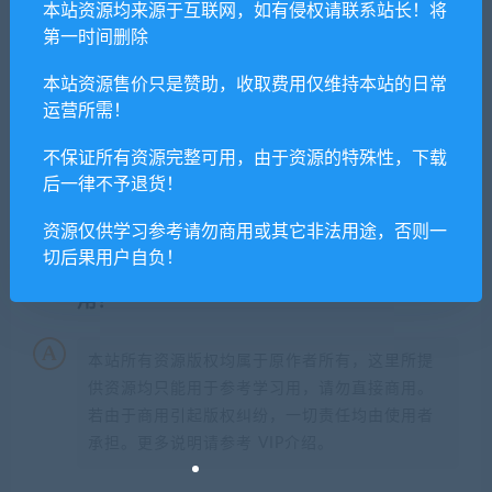
本站资源均来源于互联网，如有侵权请联系站长！将
第一时间删除
闲时游-专注于精品资源分享
»
星河战队：人类指挥部/Starship
本站资源售价只是赞助，收取费用仅维持本站的日常
Troopers: Terran Command
运营所需！
不保证所有资源完整可用，由于资源的特殊性，下载
常见问题FAQ
后一律不予退货！
资源仅供学习参考请勿商用或其它非法用途，否则一
切后果用户自负！
免费下载或者VIP会员专享资源能否直接商
用？
本站所有资源版权均属于原作者所有，这里所提
供资源均只能用于参考学习用，请勿直接商用。
若由于商用引起版权纠纷，一切责任均由使用者
承担。更多说明请参考 VIP介绍。