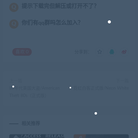
提示下载完但解压或打开不了？
你们有qq群吗怎么加入？
喜欢
0
分享到：
上一篇
下一篇
80年代美国大盗/American
霓虹白客正式版/Neon White
Theft 80s（正式版）
相关推荐