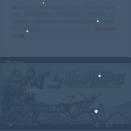
特别声明：原创产品提供以上服务，破解产品仅供参考
学习，不提供售后服务（均已杀毒检测），如有需求，建议
购买正版！如果源码侵犯了您的利益请留言告知！闲时游-
专注于精品资源分享https://xianshivip.com
如何获得
积分
您已获得当前视频观看权限
0:00
/
01:06