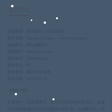
正文概述
游戏名称：星河战队：人类指挥部
英文名称：Starship Troopers – Terran Command
游戏类型：即时战略RTS
游戏制作：The Artistocrats
游戏发行：Slitherine Ltd.
游戏平台：PC
游戏语言：英文,中文,其他
发售日期：2022-06-16
【游戏介绍】
在游戏中，玩家将建立、壮大以及控制他们的军队，在战
术优势和数量压制之间把握微妙的平衡，以战胜对手。此