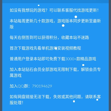
2. 分享目的仅供大家学习和交流，请不要用于商业用途!
如没有我想玩的游戏？可以联系客服代找游戏更新！
3. 如果你也有好资源或者游戏，可以联系客服上传分享，分享有
积分奖励和额外收入！
本站每周更新几十款游戏，游戏版本同步更新至最新
版
4. 本站提供的游戏、软件等等其他资源，都不包含技术服务请大
家谅解！
每天右侧签到可以获得积分，收藏本站不迷路
5. 如有网盘链接无法下载、失效或其他问题等等，请联系客服处
首次下载游戏先看单机游戏安装视频教程
理！
6. 本站资源售价只是赞助，收取费用仅维持本站的日常运营所
普通用户登录本站即可免费下载3000+款精品游戏
需！
加入本站钻石会员全部游戏无限制下载，解锁会员专
7. 如遇到加密压缩包，默认解压密码为"xianshivip.com",如遇到
属游戏
无法解压的请联系客服！
加入QQ群：790194629
8. 因为资源和软件均为可复制品，所以不支持任何理由的退款兑
现，请斟酌后支付下载
如有网盘链接无法下载，失效或其他问题，请联系客
声明
：
请勿把账号密码保存在浏览器自动登录，否则不重置下载
服处理！
次数，在个人中心退出账号再手动登录即可。