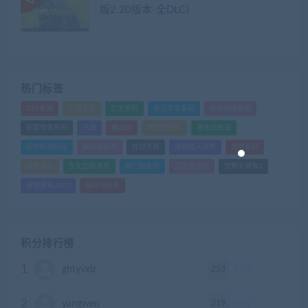
版2.20版本-全DLC）
热门标签
GTA系列
三国系列
仁王系列
会员专享系列
使命召唤系列
刺客信条系列
只狼
嗜血印
地平线系列
塞尔达传说
尼尔机械纪元
幽灵线东京
往日不再
怪物猎人世界
战地系列
战神系列
生化危机系列
看门狗系列
艾尔登法环
荒野大镖客2
赛博朋克2077
骑马与砍杀
积分排行榜
1
253
ghtyvxlz
积分
2
219
yangwen
积分