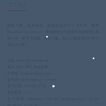
正文概述
释放力量，格杀勿论。敢接受挑战吗？《众神：解放
(Immortal: Unchained)》 是超硬核动作类角色扮演游戏的最
新力作。扮演活武器，释放力量，阻止灾难性活动的源头
毁灭全宇宙。
名称: Immortal: Unchained
类型: 动作, 冒险, 角色扮演
开发商: Toadman Interactive
发行商: Game Odyssey Limited
发行日期: 2018年9月7日
最低配置:
操作系统: Windows 7 64-bit, Windows 8/8.1 64-bit,
Windows 10 64-bit*