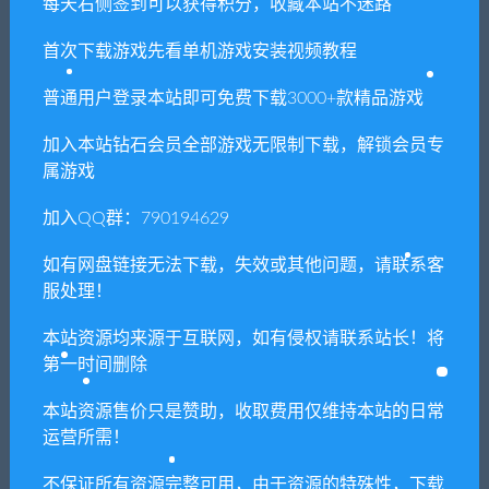
每天右侧签到可以获得积分，收藏本站不迷路
本站所有资源版权均属于原作者所有，这里所提
首次下载游戏先看单机游戏安装视频教程
供资源均只能用于参考学习用，请勿直接商用。
若由于商用引起版权纠纷，一切责任均由使用者
普通用户登录本站即可免费下载3000+款精品游戏
承担。更多说明请参考 VIP介绍。
加入本站钻石会员全部游戏无限制下载，解锁会员专
属游戏
提示下载完但解压或打开不了？
加入QQ群：790194629
你们有qq群吗怎么加入？
如有网盘链接无法下载，失效或其他问题，请联系客
服处理！
本站资源均来源于互联网，如有侵权请联系站长！将
喜欢
0
分享到：
第一时间删除
本站资源售价只是赞助，收取费用仅维持本站的日常
运营所需！
上一篇
下一篇
战地：硬仗/Battlefield:
寻找女孩:迷雾之森/ Seek
不保证所有资源完整可用，由于资源的特殊性，下载