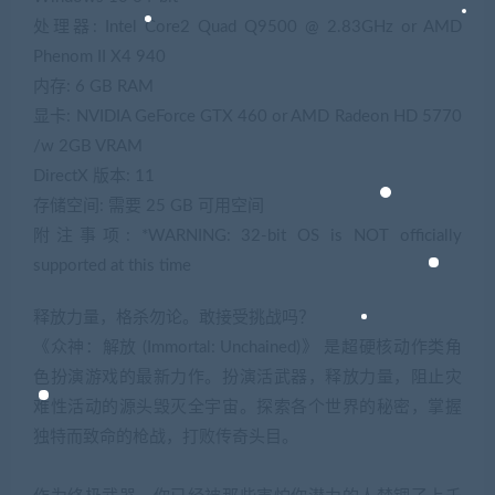
处理器: Intel Core2 Quad Q9500 @ 2.83GHz or AMD
Phenom II X4 940
内存: 6 GB RAM
显卡: NVIDIA GeForce GTX 460 or AMD Radeon HD 5770
/w 2GB VRAM
DirectX 版本: 11
存储空间: 需要 25 GB 可用空间
附注事项: *WARNING: 32-bit OS is NOT officially
supported at this time
释放力量，格杀勿论。敢接受挑战吗？
《众神：解放 (Immortal: Unchained)》 是超硬核动作类角
色扮演游戏的最新力作。扮演活武器，释放力量，阻止灾
难性活动的源头毁灭全宇宙。探索各个世界的秘密，掌握
独特而致命的枪战，打败传奇头目。