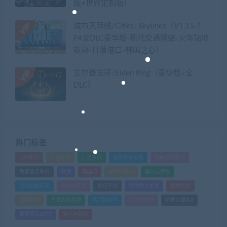
版+世界定制版）
城市天际线/Cities: Skylines（V1.15.1-
F4全DLC豪华版-现代交通网络-火车站地
铁站-日落港口-韩国之心）
艾尔登法环/Elden Ring（豪华版+全
DLC）
热门标签
GTA系列
三国系列
仁王系列
会员专享系列
使命召唤系列
刺客信条系列
只狼
嗜血印
地平线系列
塞尔达传说
尼尔机械纪元
幽灵线东京
往日不再
怪物猎人世界
战地系列
战神系列
生化危机系列
看门狗系列
艾尔登法环
荒野大镖客2
赛博朋克2077
骑马与砍杀