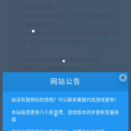
无法解压的请联系客服！
8. 因为资源和软件均为可复制品，所以不支持任何理由的退款兑
现，请斟酌后支付下载
声明
：
请勿把账号密码保存在浏览器自动登录，否则不重置下载
次数，在个人中心退出账号再手动登录即可。
闲时游-专注于精品资源分享
»
众神：解放/Immortal:
Unchained（V1.9.0.0豪华版+OTS+全DLC）
×
网站公告
常见问题FAQ
如没有我想玩的游戏？可以联系客服代找游戏更新！
本站每周更新几十款游戏，游戏版本同步更新至最新
免费下载或者VIP会员专享资源能否直接商
版
用？