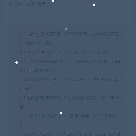
的方式击败你的对手。
1. 本站所有资源来源于用户分享和网络转载，如有侵权或不妥之
处资源请联系客服处理！
2. 分享目的仅供大家学习和交流，请不要用于商业用途!
3. 如果你也有好资源或者游戏，可以联系客服上传分享，分享有
积分奖励和额外收入！
4. 本站提供的游戏、软件等等其他资源，都不包含技术服务请大
家谅解！
5. 如有网盘链接无法下载、失效或其他问题等等，请联系客服处
理！
6. 本站资源售价只是赞助，收取费用仅维持本站的日常运营所
需！
7. 如遇到加密压缩包，默认解压密码为"xianshivip.com",如遇到