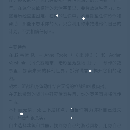
作为终极武器，你已经被那些害怕你潜力的人禁锢了上千
年。在这个恶敌横行的无情宇宙里，要释放这种潜力，你
需要历经重重困难。在你的征途中，不要期望任何怜悯和
帮助：那些不想杀你的人，只会利用你来推进他们自己的
计划。不要相信任何人。
主要特色
在叙事团队 — Anne Toole（《巫师》）和 Adrian
Vershinin（《杀戮地带：暗影坠落战场 1》）— 创作的故
事里，探索未来的科幻世界，拆穿谎言，揭开它们的秘
密。
战术、近战和身体动作结合无情的枪战和凶狠肉搏。
在无比激烈的战斗中歼灭传奇头目，你的英勇事迹将流传
千古。
不朽而无情：死亡不是终点，但当你努力弥补自己过失
时，痛苦却很真实。
自由选择建筑和武器，找到你自己的游戏风格，用你自己