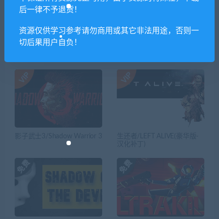
Hardline
Girl:Fog Ⅰ
后一律不予退货！
资源仅供学习参考请勿商用或其它非法用途，否则一
切后果用户自负！
相关推荐
影子武士3/Shadow Warrior 3
生还者/LEFT ALIVE(豪华版-
汉化补丁)