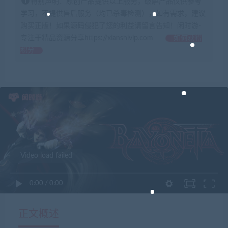
特别声明：原创产品提供以上服务，破解产品仅供参考
学习，不提供售后服务（均已杀毒检测），如有需求，建议
购买正版！如果源码侵犯了您的利益请留言告知！闲时游-
专注于精品资源分享https://xianshivip.com
如何获得
积分
Video load failed
0:00
/
0:00
正文概述