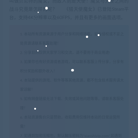
叫做贝尼特的魔女，而敌人则是天使！魔女与天使之间的
战斗究竟是怎样的呢？ 《猎天使魔女》已登陆Steam平
台，支持4K分辨率以及60FPS，并且有更多的画面选项。
1. 本站所有资源来源于用户分享和网络转载，如有侵权或不妥之
处资源请联系客服处理！
2. 分享目的仅供大家学习和交流，请不要用于商业用途!
3. 如果你也有好资源或者游戏，可以联系客服上传分享，分享有
积分奖励和额外收入！
4. 本站提供的游戏、软件等等其他资源，都不包含技术服务请大
家谅解！
5. 如有网盘链接无法下载、失效或其他问题等等，请联系客服处
理！
6. 本站资源售价只是赞助，收取费用仅维持本站的日常运营所
需！
7. 如遇到加密压缩包，默认解压密码为"xianshivip.com",如遇到