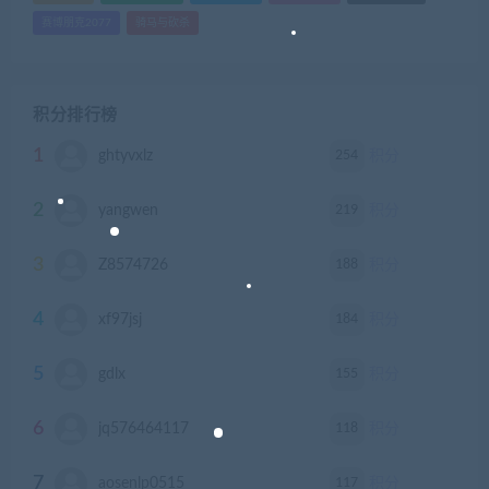
赛博朋克2077
骑马与砍杀
积分排行榜
1
254
ghtyvxlz
积分
2
219
yangwen
积分
3
188
Z8574726
积分
4
184
xf97jsj
积分
5
155
gdlx
积分
6
118
jq576464117
积分
7
117
aosenlp0515
积分