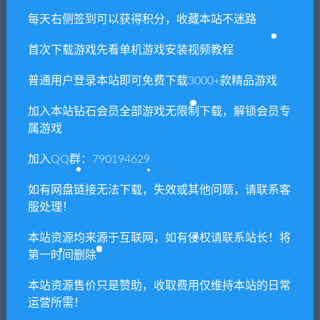
2/Battlefield:Bad Company 2
每天右侧签到可以获得积分，收藏本站不迷路
首次下载游戏先看单机游戏安装视频教程
相关推荐
普通用户登录本站即可免费下载3000+款精品游戏
加入本站钻石会员全部游戏无限制下载，解锁会员专
属游戏
加入QQ群：790194629
如有网盘链接无法下载，失效或其他问题，请联系客
夢2：不眠之夜/YUME2 : Slee
幽灵诡计：幻影侦探
服处理！
pless Night（Build.7579581-
1022-夢涵新的故事+中文语
音）
本站资源均来源于互联网，如有侵权请联系站长！将
第一时间删除
本站资源售价只是赞助，收取费用仅维持本站的日常
运营所需！