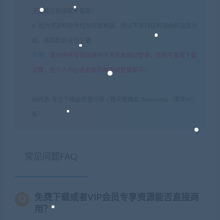
无法解压的请联系客服！
8. 因为资源和软件均为可复制品，所以不支持任何理由的退款兑
现，请斟酌后支付下载
声明
：
请勿把账号密码保存在浏览器自动登录，否则不重置下载
次数，在个人中心退出账号再手动登录即可。
闲时游-专注于精品资源分享
»
猎天使魔女/Bayonetta（豪华PC
版）
常见问题FAQ
免费下载或者VIP会员专享资源能否直接商
用？