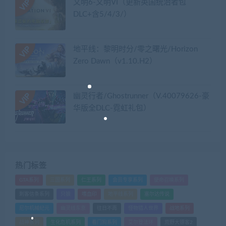
文明6-文明VI（更新英国统治者包
DLC+含5/4/3/）
地平线：黎明时分/零之曙光/Horizon
Zero Dawn（v1.10.H2）
幽灵行者/Ghostrunner（V.40079626-豪
华版全DLC-霓虹礼包）
热门标签
GTA系列
三国系列
仁王系列
会员专享系列
使命召唤系列
刺客信条系列
只狼
嗜血印
地平线系列
塞尔达传说
尼尔机械纪元
幽灵线东京
往日不再
怪物猎人世界
战地系列
战神系列
生化危机系列
看门狗系列
艾尔登法环
荒野大镖客2