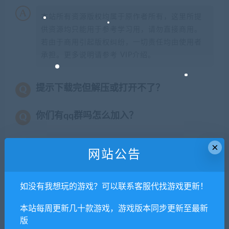
本站所有资源版权均属于原作者所有，这里所提
供资源均只能用于参考学习用，请勿直接商用。
若由于商用引起版权纠纷，一切责任均由使用者
承担。更多说明请参考 VIP介绍。
提示下载完但解压或打开不了？
你们有qq群吗怎么加入？
×
网站公告
喜欢
0
分享到：
如没有我想玩的游戏？可以联系客服代找游戏更新！
本站每周更新几十款游戏，游戏版本同步更新至最新
上一篇
下一篇
版
战地：叛逆连队
耻辱2/Dishonored 2