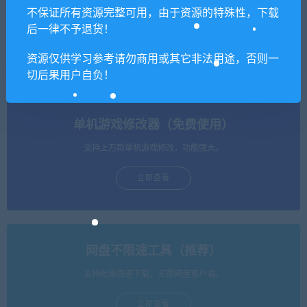
不保证所有资源完整可用，由于资源的特殊性，下载
后一律不予退货！
星之海洋6：神圣力量/STAR
炎赤子/Imp of the Sun
OCEAN THE DIVINE FORCE
（数字豪华版+全DLC）
资源仅供学习参考请勿商用或其它非法用途，否则一
切后果用户自负！
单机游戏修改器（免费使用）
支持上万款单机游戏修改，功能强大。
立即查看
网盘不限速工具（推荐）
支持批量高速下载，无需网盘客户端。
立即查看