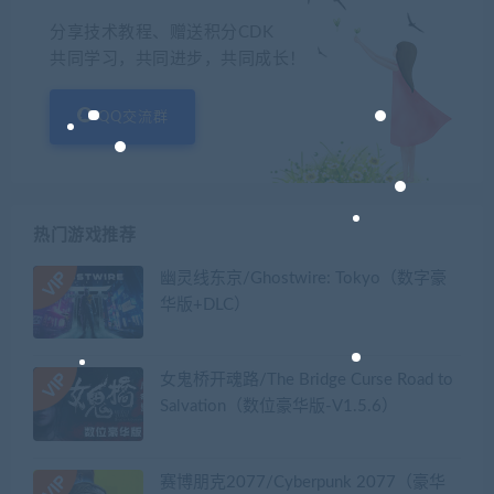
分享技术教程、赠送积分CDK
共同学习，共同进步，共同成长！
QQ交流群
热门游戏推荐
幽灵线东京/Ghostwire: Tokyo（数字豪
华版+DLC）
女鬼桥开魂路/The Bridge Curse Road to
Salvation（数位豪华版-V1.5.6）
赛博朋克2077/Cyberpunk 2077（豪华