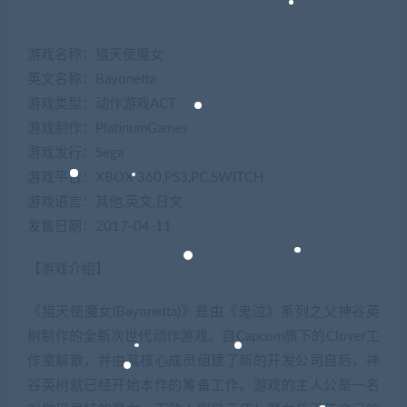
游戏名称：猎天使魔女
英文名称：Bayonetta
游戏类型：动作游戏ACT
游戏制作：PlatinumGames
游戏发行：Sega
游戏平台：XBOX 360,PS3,PC,SWITCH
游戏语言：其他,英文,日文
发售日期：2017-04-11
【游戏介绍】
《猎天使魔女(Bayonetta)》是由《鬼泣》系列之父神谷英
树制作的全新次世代动作游戏。自Capcom旗下的Clover工
作室解散，并由其核心成员组建了新的开发公司自后，神
谷英树就已经开始本作的筹备工作。游戏的主人公是一名