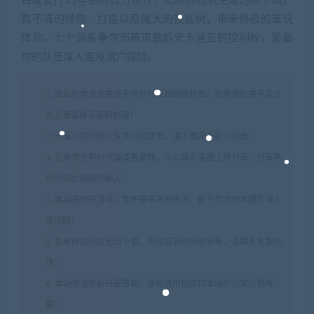
古域发行25年后的官方续作，无尽的随机生成的地下城，
数不清的怪物、打造以及庞大的技能树，带来终极的重玩
体验。七个派系争夺邪恶退散后安卡迪亚的控制权，装备
你的队伍深入混沌洞穴探险。
1. 本站所有资源来源于用户分享和网络转载，如有侵权或不妥之
处资源请联系客服处理！
2. 分享目的仅供大家学习和交流，请不要用于商业用途!
3. 如果你也有好资源或者游戏，可以联系客服上传分享，分享有
积分奖励和额外收入！
4. 本站提供的游戏、软件等等其他资源，都不包含技术服务请大
家谅解！
5. 如有网盘链接无法下载、失效或其他问题等等，请联系客服处
理！
6. 本站资源售价只是赞助，收取费用仅维持本站的日常运营所
需！