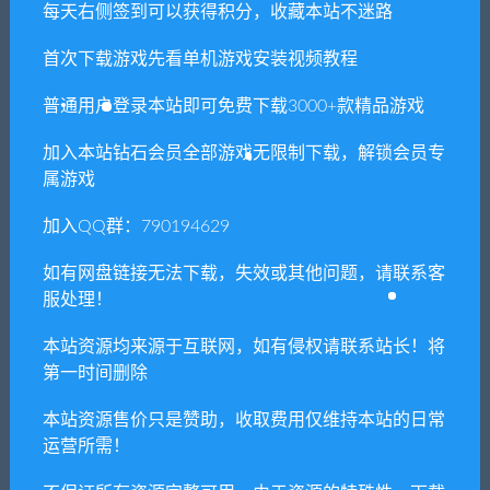
每天右侧签到可以获得积分，收藏本站不迷路
宇宙主义/The Universim
牛头人迷宫/ Tauren maze
首次下载游戏先看单机游戏安装视频教程
普通用户登录本站即可免费下载3000+款精品游戏
相关推荐
加入本站钻石会员全部游戏无限制下载，解锁会员专
属游戏
加入QQ群：790194629
如有网盘链接无法下载，失效或其他问题，请联系客
服处理！
世界树的迷宫2诸王的圣杯高
天命奇御/Fate Seeker（V.2.3
清重制版/HD REMASTER
+DLC伏虎迷蹤+完美结局存
档可直接游玩DLC）
本站资源均来源于互联网，如有侵权请联系站长！将
第一时间删除
本站资源售价只是赞助，收取费用仅维持本站的日常
运营所需！