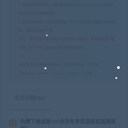
7. 如遇到加密压缩包，默认解压密码为"xianshivip.com",如遇到
无法解压的请联系客服！
8. 因为资源和软件均为可复制品，所以不支持任何理由的退款兑
现，请斟酌后支付下载
声明
：
请勿把账号密码保存在浏览器自动登录，否则不重置下载
次数，在个人中心退出账号再手动登录即可。
闲时游-专注于精品资源分享
»
终极神秘古域：混沌洞
穴/Ultimate ADOM – Caverns of Chaos（正式版）
常见问题FAQ
免费下载或者VIP会员专享资源能否直接商