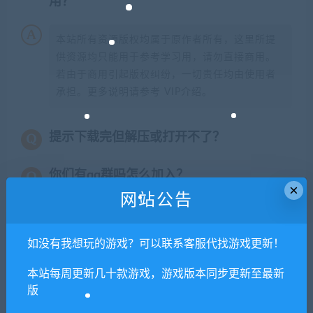
用？
本站所有资源版权均属于原作者所有，这里所提
供资源均只能用于参考学习用，请勿直接商用。
若由于商用引起版权纠纷，一切责任均由使用者
承担。更多说明请参考 VIP介绍。
提示下载完但解压或打开不了？
你们有qq群吗怎么加入？
×
网站公告
喜欢
0
分享到：
如没有我想玩的游戏？可以联系客服代找游戏更新！
本站每周更新几十款游戏，游戏版本同步更新至最新
版
上一篇
下一篇