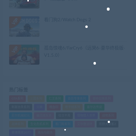
看门狗2/Watch Dogs 2
孤岛惊魂6/FarCry6（远哭6-豪华终极版-
V1.5.0）
热门标签
GTA系列
三国系列
仁王系列
会员专享系列
使命召唤系列
刺客信条系列
只狼
嗜血印
地平线系列
塞尔达传说
尼尔机械纪元
幽灵线东京
往日不再
怪物猎人世界
战地系列
战神系列
生化危机系列
看门狗系列
艾尔登法环
荒野大镖客2
赛博朋克2077
骑马与砍杀