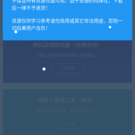
不保证所有资源完整可用，由于资源的特殊性，下载
后一律不予退货！
罗宾汉 – 舍伍德建造者/Robi
盘丝洞惊魂（DLC+中文语
n Hood – Sherwood Builders
音）
资源仅供学习参考请勿商用或其它非法用途，否则一
切后果用户自负！
单机游戏修改器（免费使用）
支持上万款单机游戏修改，功能强大。
立即查看
网盘不限速工具（推荐）
支持批量高速下载，无需网盘客户端。
立即查看