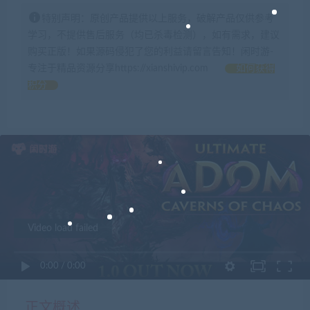
特别声明：原创产品提供以上服务，破解产品仅供参考
学习，不提供售后服务（均已杀毒检测），如有需求，建议
购买正版！如果源码侵犯了您的利益请留言告知！闲时游-
专注于精品资源分享https://xianshivip.com
如何获得
积分
Video load failed
0:00
/
0:00
正文概述