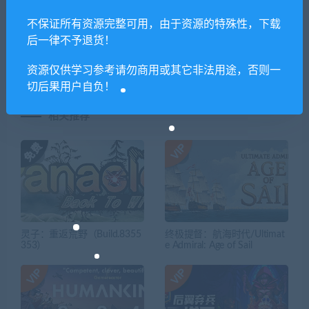
上一篇
下一篇
银河破裂者/The
速降王者/Descenders（网络
不保证所有资源完整可用，由于资源的特殊性，下载
Riftbreaker（Build.7539874-
联机版）
后一律不予退货！
25850）
资源仅供学习参考请勿商用或其它非法用途，否则一
切后果用户自负！
相关推荐
灵子：重返荒野（Build.8355
终极提督：航海时代/Ultimat
353）
e Admiral: Age of Sail