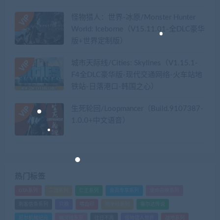
怪物猎人：世界-冰原/Monster Hunter
World: Iceborne（V15.11.01-全DLC豪华
版+世界定制版）
城市天际线/Cities: Skylines（V1.15.1-
F4全DLC豪华版-现代交通网络-火车站地
铁站-日落港口-韩国之心）
生死轮回/Loopmancer（Build.9107387-
1.0.0+中文语音）
热门标签
GTA系列
三国系列
仁王系列
会员专享系列
使命召唤系列
刺客信条系列
只狼
嗜血印
地平线系列
塞尔达传说
尼尔机械纪元
幽灵线东京
往日不再
怪物猎人世界
战地系列