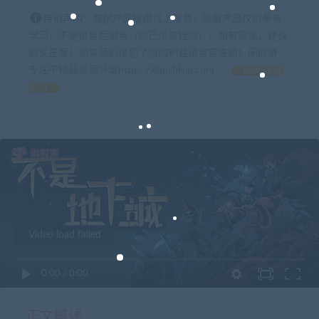
特别声明：原创产品提供以上服务，破解产品仅供参考
学习，不提供售后服务（均已杀毒检测），如有需求，建议
购买正版！如果源码侵犯了您的利益请留言告知！闲时游-
专注于精品资源分享https://xianshivip.com
如何获得
积分
Video load failed
0:00
/
0:00
正文概述