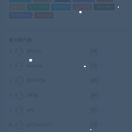
战神系列
生化危机系列
看门狗系列
艾尔登法环
荒野大镖客2
赛博朋克2077
骑马与砍杀
积分排行榜
1
254
ghtyvxlz
积分
2
219
yangwen
积分
3
188
Z8574726
积分
4
184
xf97jsj
积分
5
155
gdlx
积分
6
118
jq576464117
积分