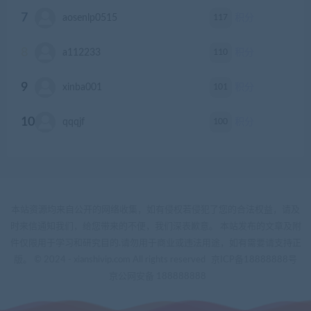
7
117
aosenlp0515
积分
8
110
a112233
积分
9
101
xinba001
积分
10
100
qqqjf
积分
本站资源均来自公开的网络收集，如有侵权若侵犯了您的合法权益，请及
时来信通知我们，给您带来的不便，我们深表歉意。 本站发布的文章及附
件仅限用于学习和研究目的.请勿用于商业或违法用途，如有需要请支持正
版。 © 2024 - xianshivip.com All rights reserved
京ICP备18888888号
京公网安备 188888888