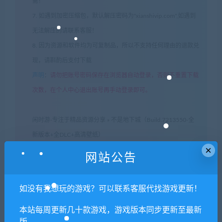
需！
7. 如遇到加密压缩包，默认解压密码为"xianshivip.com",如遇到
无法解压的请联系客服！
8. 因为资源和软件均为可复制品，所以不支持任何理由的退款兑
现，请斟酌后支付下载
声明
：
请勿把账号密码保存在浏览器自动登录，否则不重置下载
次数，在个人中心退出账号再手动登录即可。
闲时游-专注于精品资源分享
»
不是地下城（Build.7213550-全
新版本+全DLC+高清壁纸）
×
网站公告
常见问题FAQ
如没有我想玩的游戏？可以联系客服代找游戏更新！
本站每周更新几十款游戏，游戏版本同步更新至最新
免费下载或者VIP会员专享资源能否直接商
版