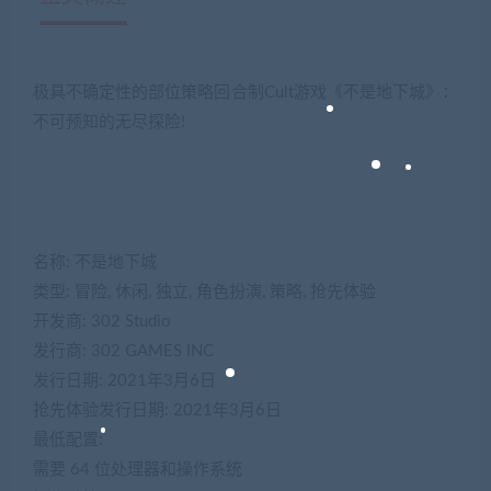
极具不确定性的部位策略回合制Cult游戏《不是地下城》：
不可预知的无尽探险!
名称: 不是地下城
类型: 冒险, 休闲, 独立, 角色扮演, 策略, 抢先体验
开发商: 302 Studio
发行商: 302 GAMES INC
发行日期: 2021年3月6日
抢先体验发行日期: 2021年3月6日
最低配置:
需要 64 位处理器和操作系统