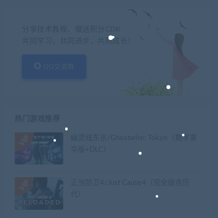
分享技术教程、赠送积分CDK
共同学习，共同进步，共同成长！
QQ交流群
热门游戏推荐
幽灵线东京/Ghostwire: Tokyo（数字豪
华版+DLC）
正当防卫4/Just Cause4（完全版含历
代）