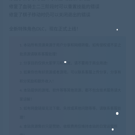
修复了血骑士二三阶段时可以重置技能的错误
修复了棋子移动时仍可以关闭退出的错误
全新特殊角色DLC，现在正式上线！
1. 本站所有资源来源于用户分享和网络转载，如有侵权或不妥之
处资源请联系客服处理！
2. 分享目的仅供大家学习和交流，请不要用于商业用途!
3. 如果你也有好资源或者游戏，可以联系客服上传分享，分享有
积分奖励和额外收入！
4. 本站提供的游戏、软件等等其他资源，都不包含技术服务请大
家谅解！
5. 如有网盘链接无法下载、失效或其他问题等等，请联系客服处
理！
6. 本站资源售价只是赞助，收取费用仅维持本站的日常运营所