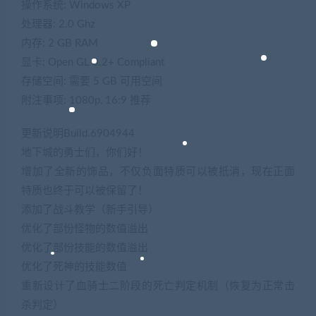
操作系统: Windows XP
处理器: 2.0 Ghz
内存: 2 GB RAM
显卡: Open GL 3.2+ Compliant
存储空间: 需要 5 GB 可用空间
附注事项: 1080p, 16:9 推荐
更新说明Build.6904944
地下城的勇士们，你们好！
增加了全新的饰品，不仅负面特质可以被抵消，现在正面
特质也终于可以被保留了！
添加了战斗教学（新手引导）
优化了部份怪物的数值溢出
优化了部份技能的数值溢出
优化了死神的技能数值
重新设计了血骑士二阶段的死亡判定机制（恢复为正常击
杀判定）