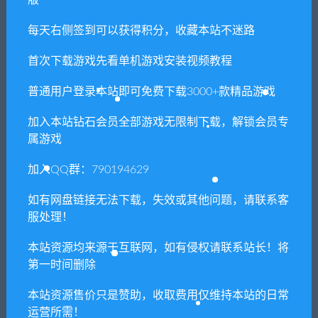
用？
每天右侧签到可以获得积分，收藏本站不迷路
本站所有资源版权均属于原作者所有，这里所提
首次下载游戏先看单机游戏安装视频教程
供资源均只能用于参考学习用，请勿直接商用。
若由于商用引起版权纠纷，一切责任均由使用者
普通用户登录本站即可免费下载3000+款精品游戏
承担。更多说明请参考 VIP介绍。
加入本站钻石会员全部游戏无限制下载，解锁会员专
属游戏
提示下载完但解压或打开不了？
加入QQ群：790194629
你们有qq群吗怎么加入？
如有网盘链接无法下载，失效或其他问题，请联系客
服处理！
本站资源均来源于互联网，如有侵权请联系站长！将
喜欢
0
分享到：
第一时间删除
本站资源售价只是赞助，收取费用仅维持本站的日常
运营所需！