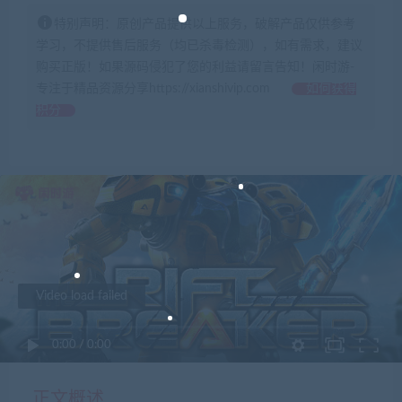
特别声明：原创产品提供以上服务，破解产品仅供参考
学习，不提供售后服务（均已杀毒检测），如有需求，建议
购买正版！如果源码侵犯了您的利益请留言告知！闲时游-
专注于精品资源分享https://xianshivip.com
如何获得
积分
Video load failed
0:00
/
0:00
正文概述