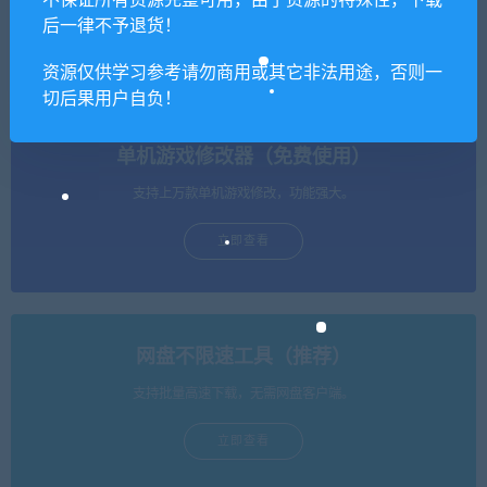
不保证所有资源完整可用，由于资源的特殊性，下载
王国之心3/Kingdom Hearts II
金庸群侠传5/爱与死 V3.0贺
I（v1.0.0.0整合ReMindDLC）
岁版+自娛自樂MOD-(附送铜
后一律不予退货！
雀台版)
资源仅供学习参考请勿商用或其它非法用途，否则一
切后果用户自负！
单机游戏修改器（免费使用）
支持上万款单机游戏修改，功能强大。
立即查看
网盘不限速工具（推荐）
支持批量高速下载，无需网盘客户端。
立即查看