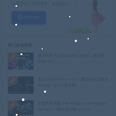
共同学习，共同进步，共同成长！
QQ交流群
热门游戏推荐
幽灵线东京/Ghostwire: Tokyo（数字豪
华版+DLC）
鬼泣5/Devil May Cry 5（整合DMC5维吉
尔Vergil-全DLC豪华版）
女鬼桥开魂路/The Bridge Curse Road to
Salvation（数位豪华版-V1.5.6）