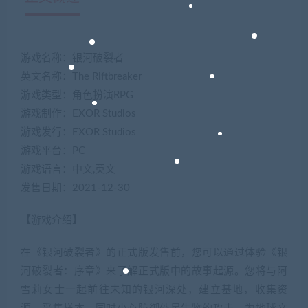
游戏名称：银河破裂者
英文名称：The Riftbreaker
游戏类型：角色扮演RPG
游戏制作：EXOR Studios
游戏发行：EXOR Studios
游戏平台：PC
游戏语言：中文,英文
发售日期：2021-12-30
【游戏介绍】
在《银河破裂者》的正式版发售前，您可以通过体验《银
河破裂者：序章》来了解正式版中的故事起源。您将与阿
雪莉女士一起前往未知的银河深处，建立基地，收集资