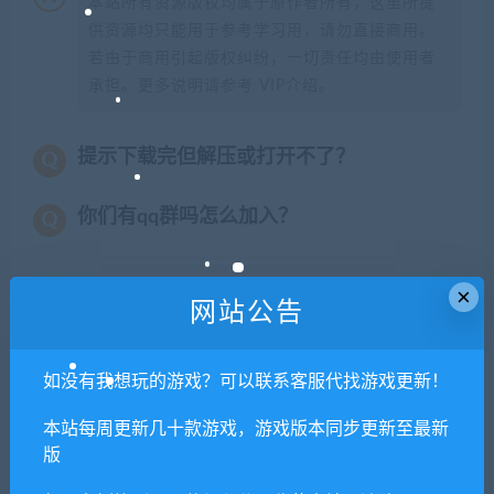
本站所有资源版权均属于原作者所有，这里所提
供资源均只能用于参考学习用，请勿直接商用。
若由于商用引起版权纠纷，一切责任均由使用者
承担。更多说明请参考 VIP介绍。
提示下载完但解压或打开不了？
你们有qq群吗怎么加入？
×
网站公告
喜欢
0
分享到：
如没有我想玩的游戏？可以联系客服代找游戏更新！
上一篇
下一篇
本站每周更新几十款游戏，游戏版本同步更新至最新
最终幻想12：黄道年
不是地下城（Build.7213550-
版
代/FINAL FANTASY XII THE
全新版本+全DLC+高清壁纸）