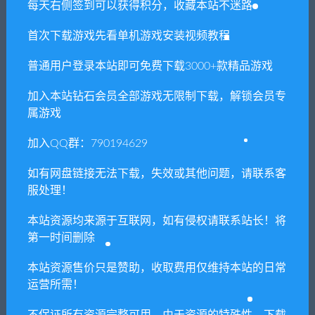
每天右侧签到可以获得积分，收藏本站不迷路
ZODIAC AGE
首次下载游戏先看单机游戏安装视频教程
普通用户登录本站即可免费下载3000+款精品游戏
相关推荐
加入本站钻石会员全部游戏无限制下载，解锁会员专
属游戏
加入QQ群：790194629
如有网盘链接无法下载，失效或其他问题，请联系客
服处理！
人生画廊/Life Gallery
致命躯壳/Mortal Shell（v1.0
14622整合2DLC）
本站资源均来源于互联网，如有侵权请联系站长！将
第一时间删除
本站资源售价只是赞助，收取费用仅维持本站的日常
运营所需！