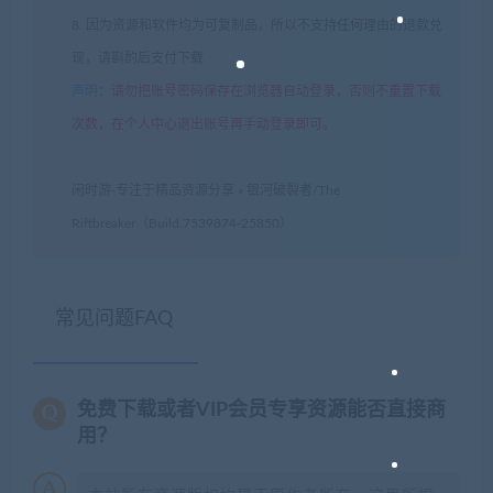
8. 因为资源和软件均为可复制品，所以不支持任何理由的退款兑
现，请斟酌后支付下载
声明
：
请勿把账号密码保存在浏览器自动登录，否则不重置下载
次数，在个人中心退出账号再手动登录即可。
闲时游-专注于精品资源分享
»
银河破裂者/The
Riftbreaker（Build.7539874-25850）
常见问题FAQ
免费下载或者VIP会员专享资源能否直接商
用？