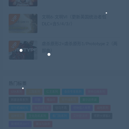
文明6-文明VI（更新英国统治者包
DLC+含5/4/3/）
虐杀原形2+虐杀原形1/Prototype 2（两
部曲）
热门标签
GTA系列
三国系列
仁王系列
会员专享系列
使命召唤系列
刺客信条系列
只狼
嗜血印
地平线系列
塞尔达传说
尼尔机械纪元
幽灵线东京
往日不再
怪物猎人世界
战地系列
战神系列
生化危机系列
看门狗系列
艾尔登法环
荒野大镖客2
赛博朋克2077
骑马与砍杀