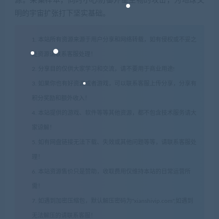
源。采集样本，同时小心防御外星生物的攻击，为地球文
明的宇宙扩张打下坚实基础。
1. 本站所有资源来源于用户分享和网络转载，如有侵权或不妥之
处资源请联系客服处理！
2. 分享目的仅供大家学习和交流，请不要用于商业用途!
3. 如果你也有好资源或者游戏，可以联系客服上传分享，分享有
积分奖励和额外收入！
4. 本站提供的游戏、软件等等其他资源，都不包含技术服务请大
家谅解！
5. 如有网盘链接无法下载、失效或其他问题等等，请联系客服处
理！
6. 本站资源售价只是赞助，收取费用仅维持本站的日常运营所
需！
7. 如遇到加密压缩包，默认解压密码为"xianshivip.com",如遇到
无法解压的请联系客服！