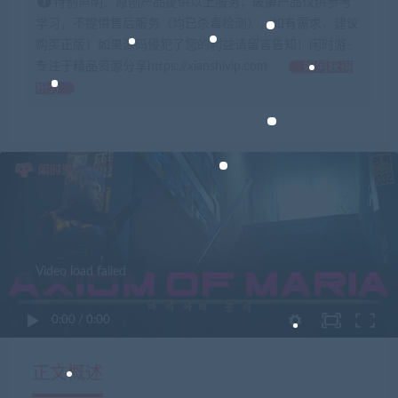
特别声明：原创产品提供以上服务，破解产品仅供参考
学习，不提供售后服务（均已杀毒检测），如有需求，建议
购买正版！如果源码侵犯了您的利益请留言告知！闲时游-
专注于精品资源分享https://xianshivip.com
如何获得
积分
Video load failed
0:00
/
0:00
正文概述