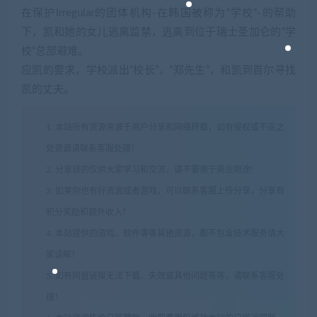
在保护Irregular的团体机构-在韩国被称为“学校“-的帮助
下，凯和她的女儿逃离监禁，逃离到位于瑞士圣加仑的”学
校“总部避难。
应凯的要求，学校派出“校长”，“郑先生”，和凯到首尔寻找
凯的丈夫。
1. 本站所有资源来源于用户分享和网络转载，如有侵权或不妥之
处资源请联系客服处理！
2. 分享目的仅供大家学习和交流，请不要用于商业用途!
3. 如果你也有好资源或者游戏，可以联系客服上传分享，分享有
积分奖励和额外收入！
4. 本站提供的游戏、软件等等其他资源，都不包含技术服务请大
家谅解！
5. 如有网盘链接无法下载、失效或其他问题等等，请联系客服处
理！