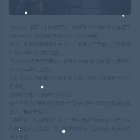
2074年，韩国人口数量因人口峭壁和传染病的影响降低至
100万以下（以2020年5178万人口为标准）。
从此，政府机关和城市由AI进行管控。但目前，还不清楚
有多少政府机关被AI控制。
与2043的年传染病有关，被称为“Irregular”的超能力者大约
从2070年开始出现。
不正规的人直到他们体验到超人的力量时才知道自己是不
正规的。
政府将其视为危险物进行管控。
曾担任第707特殊任務团教官“凯”在训练中因误射事故中弹
昏迷，但身体无恙。
凯醒来的时候,凯和她的女儿已经被管控“Irregular”的第15AI
特殊战团带走监禁。 并且凯的丈夫没有留下任何痕迹突然
消失无踪。