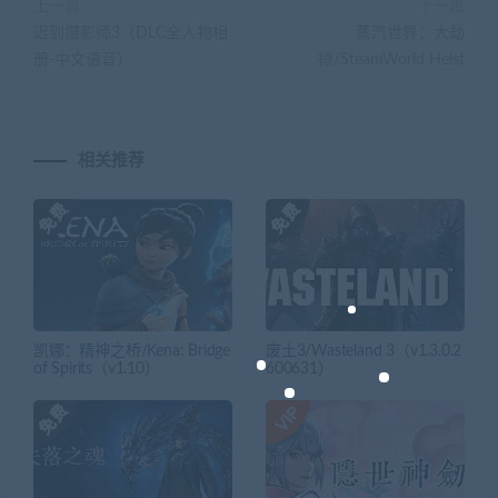
上一篇
下一篇
迟到摄影师3（DLC全人物相
蒸汽世界：大劫
册-中文语音）
掠/SteamWorld Heist
相关推荐
凯娜：精神之桥/Kena: Bridge
废土3/Wasteland 3（v1.3.0.2
of Spirits（v1.10）
600631）