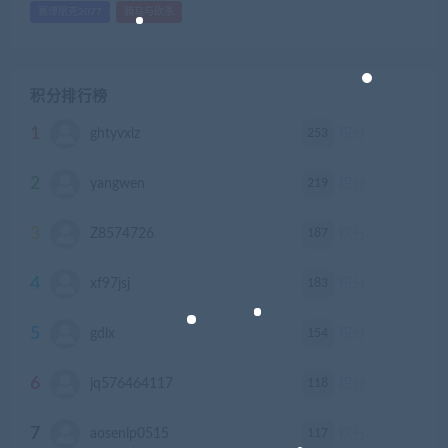
赛博朋克2077
骑马与砍杀
积分排行榜
1
253
ghtyvxlz
积分
2
219
yangwen
积分
3
187
Z8574726
积分
4
183
xf97jsj
积分
5
154
gdlx
积分
6
118
jq576464117
积分
7
117
aosenlp0515
积分