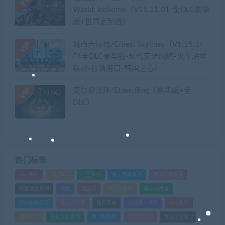
World: Iceborne（V15.11.01-全DLC豪华
版+世界定制版）
城市天际线/Cities: Skylines（V1.15.1-
F4全DLC豪华版-现代交通网络-火车站地
铁站-日落港口-韩国之心）
艾尔登法环/Elden Ring（豪华版+全
DLC）
热门标签
GTA系列
三国系列
仁王系列
会员专享系列
使命召唤系列
刺客信条系列
只狼
嗜血印
地平线系列
塞尔达传说
尼尔机械纪元
幽灵线东京
往日不再
怪物猎人世界
战地系列
战神系列
生化危机系列
看门狗系列
艾尔登法环
荒野大镖客2