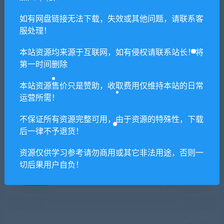
用？
如有网盘链接无法下载，失效或其他问题，请联系客
服处理！
本站所有资源版权均属于原作者所有，这里所提
供资源均只能用于参考学习用，请勿直接商用。
本站资源均来源于互联网，如有侵权请联系站长！将
若由于商用引起版权纠纷，一切责任均由使用者
第一时间删除
承担。更多说明请参考 VIP介绍。
本站资源售价只是赞助，收取费用仅维持本站的日常
运营所需！
提示下载完但解压或打开不了？
不保证所有资源完整可用，由于资源的特殊性，下载
后一律不予退货！
你们有qq群吗怎么加入？
资源仅供学习参考请勿商用或其它非法用途，否则一
切后果用户自负！
喜欢
0
分享到：