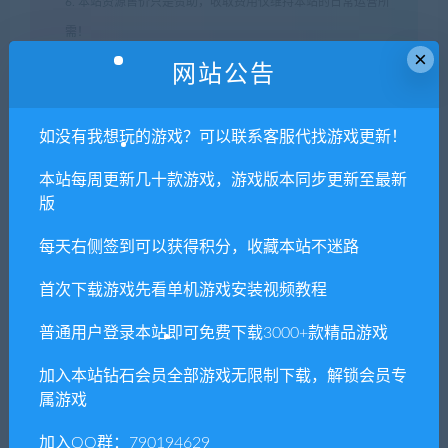
6. 本站资源售价只是赞助，收取费用仅维持本站的日常运营所
需！
×
7. 如遇到加密压缩包，默认解压密码为"xianshivip.com",如遇到
网站公告
无法解压的请联系客服！
8. 因为资源和软件均为可复制品，所以不支持任何理由的退款兑
如没有我想玩的游戏？可以联系客服代找游戏更新！
现，请斟酌后支付下载
本站每周更新几十款游戏，游戏版本同步更新至最新
声明
：
请勿把账号密码保存在浏览器自动登录，否则不重置下载
版
次数，在个人中心退出账号再手动登录即可。
每天右侧签到可以获得积分，收藏本站不迷路
闲时游-专注于精品资源分享
»
玛丽亚的公理
首次下载游戏先看单机游戏安装视频教程
普通用户登录本站即可免费下载3000+款精品游戏
常见问题FAQ
加入本站钻石会员全部游戏无限制下载，解锁会员专
属游戏
免费下载或者VIP会员专享资源能否直接商
加入QQ群：790194629