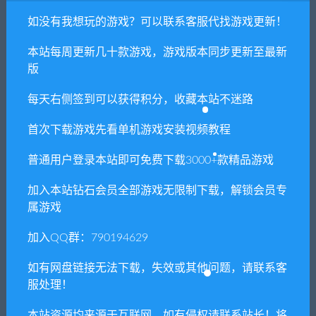
Fantasy: Versus
如没有我想玩的游戏？可以联系客服代找游戏更新！
本站每周更新几十款游戏，游戏版本同步更新至最新
版
常见问题FAQ
每天右侧签到可以获得积分，收藏本站不迷路
首次下载游戏先看单机游戏安装视频教程
免费下载或者VIP会员专享资源能否直接商
用？
普通用户登录本站即可免费下载3000+款精品游戏
加入本站钻石会员全部游戏无限制下载，解锁会员专
本站所有资源版权均属于原作者所有，这里所提
属游戏
供资源均只能用于参考学习用，请勿直接商用。
若由于商用引起版权纠纷，一切责任均由使用者
加入QQ群：790194629
承担。更多说明请参考 VIP介绍。
如有网盘链接无法下载，失效或其他问题，请联系客
服处理！
提示下载完但解压或打开不了？
本站资源均来源于互联网，如有侵权请联系站长！将