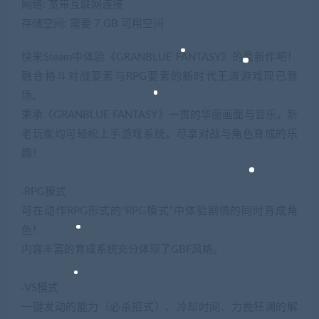
网络: 宽带互联网连接
存储空间: 需要 7 GB 可用空间
快来Steam中体验《GRANBLUE FANTASY》的最新作吧！
融合格斗对战要素与RPG要素的新时代王道游戏现已登
场。
秉承《GRANBLUE FANTASY》一贯的华丽画面与音乐，新
老玩家均可轻松上手游戏系统，尽享对战与角色育成的乐
趣！
·RPG模式
可在动作RPG形式的“RPG模式”中体验剧情的同时育成角
色！
内容丰富的育成系统充分体现了GBF风格。
·VS模式
一键发动的能力（必杀招式）、冷却时间、力挽狂澜的解