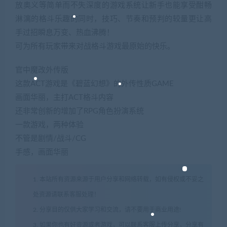
放奥义等简单而不失深度的游戏系统让新手也能享受酣畅
淋漓的格斗乐趣的同时，技巧、节奏和预判的较量更让高
手过招瞬息万变、热血沸腾！
可为所有玩家带来对战格斗游戏最原始的快乐。
官中魔改外传版
这款ACT游戏是《碧蓝幻想》的外传性质GAME
画面华丽，主打ACT格斗内容
还非常创新的增加了RPG角色扮演系统
一款游戏，两种体验
不管是剧情/战斗/CG
手感，画面华丽
1. 本站所有资源来源于用户分享和网络转载，如有侵权或不妥之
处资源请联系客服处理！
2. 分享目的仅供大家学习和交流，请不要用于商业用途!
3. 如果你也有好资源或者游戏，可以联系客服上传分享，分享有