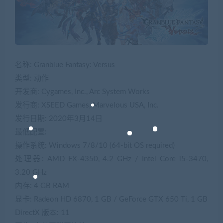
名称: Granblue Fantasy: Versus
类型: 动作
开发商: Cygames, Inc., Arc System Works
发行商: XSEED Games, Marvelous USA, Inc.
发行日期: 2020年3月14日
最低配置:
操作系统: Windows 7/8/10 (64-bit OS required)
处理器: AMD FX-4350, 4.2 GHz / Intel Core i5-3470,
3.20 GHz
内存: 4 GB RAM
显卡: Radeon HD 6870, 1 GB / GeForce GTX 650 Ti, 1 GB
DirectX 版本: 11