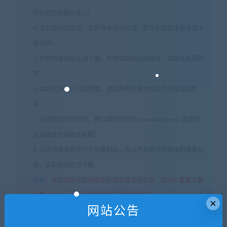
积分奖励和额外收入！
4. 本站提供的游戏、软件等等其他资源，都不包含技术服务请大
家谅解！
5. 如有网盘链接无法下载、失效或其他问题等等，请联系客服处
理！
6. 本站资源售价只是赞助，收取费用仅维持本站的日常运营所
需！
7. 如遇到加密压缩包，默认解压密码为"xianshivip.com",如遇到
无法解压的请联系客服！
8. 因为资源和软件均为可复制品，所以不支持任何理由的退款兑
现，请斟酌后支付下载
声明
：
请勿把账号密码保存在浏览器自动登录，否则不重置下载
次数，在个人中心退出账号再手动登录即可。
×
网站公告
闲时游-专注于精品资源分享
»
碧蓝幻想Versus/Granblue