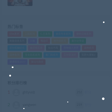
热门标签
GTA系列
三国系列
仁王系列
会员专享系列
使命召唤系列
刺客信条系列
只狼
嗜血印
地平线系列
塞尔达传说
尼尔机械纪元
幽灵线东京
往日不再
怪物猎人世界
战地系列
战神系列
生化危机系列
看门狗系列
艾尔登法环
荒野大镖客2
赛博朋克2077
骑马与砍杀
积分排行榜
1
252
ghtyvxlz
积分
2
219
yangwen
积分