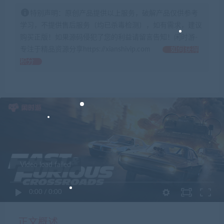
特别声明：原创产品提供以上服务，破解产品仅供参考
学习，不提供售后服务（均已杀毒检测），如有需求，建议
购买正版！如果源码侵犯了您的利益请留言告知！闲时游-
专注于精品资源分享https://xianshivip.com
如何获得
积分
Video load failed
0:00
/
0:00
正文概述