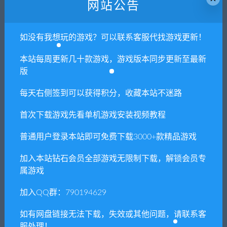
网站公告
次数，在个人中心退出账号再手动登录即可。
如没有我想玩的游戏？可以联系客服代找游戏更新！
闲时游-专注于精品资源分享
»
速度与激情十字街头/Fast &
Furious Crossroads
本站每周更新几十款游戏，游戏版本同步更新至最新
版
每天右侧签到可以获得积分，收藏本站不迷路
常见问题FAQ
首次下载游戏先看单机游戏安装视频教程
普通用户登录本站即可免费下载3000+款精品游戏
免费下载或者VIP会员专享资源能否直接商
用？
加入本站钻石会员全部游戏无限制下载，解锁会员专
属游戏
本站所有资源版权均属于原作者所有，这里所提
加入QQ群：790194629
供资源均只能用于参考学习用，请勿直接商用。
若由于商用引起版权纠纷，一切责任均由使用者
如有网盘链接无法下载，失效或其他问题，请联系客
承担。更多说明请参考 VIP介绍。
服处理！