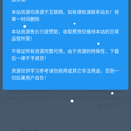
本站资源均来源于互联网，如有侵权请联系站长！将
提示下载完但解压或打开不了？
第一时间删除
你们有qq群吗怎么加入？
本站资源售价只是赞助，收取费用仅维持本站的日常
运营所需！
不保证所有资源完整可用，由于资源的特殊性，下载
喜欢
0
分享到：
后一律不予退货！
资源仅供学习参考请勿商用或其它非法用途，否则一
切后果用户自负！
上一篇
下一篇
黑相集：棉兰号/Man of
无尽的传说/Endless
Medan（v20201030）
Legend（v1.8.52.S3-终极版-
整合全DLC）