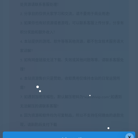
处资源请联系客服处理！
2. 分享目的仅供大家学习和交流，请不要用于商业用途!
3. 如果你也有好资源或者游戏，可以联系客服上传分享，分享有
积分奖励和额外收入！
4. 本站提供的游戏、软件等等其他资源，都不包含技术服务请大
家谅解！
5. 如有网盘链接无法下载、失效或其他问题等等，请联系客服处
理！
6. 本站资源售价只是赞助，收取费用仅维持本站的日常运营所
需！
7. 如遇到加密压缩包，默认解压密码为"xianshivip.com",如遇到
无法解压的请联系客服！
8. 因为资源和软件均为可复制品，所以不支持任何理由的退款兑
现，请斟酌后支付下载
声明
：
请勿把账号密码保存在浏览器自动登录，否则不重置下载
×