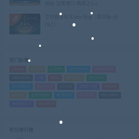
铁站-日落港口-韩国之心）
艾尔登法环/Elden Ring（豪华版+全
DLC）
热门标签
GTA系列
三国系列
仁王系列
会员专享系列
使命召唤系列
刺客信条系列
只狼
嗜血印
地平线系列
塞尔达传说
尼尔机械纪元
幽灵线东京
往日不再
怪物猎人世界
战地系列
战神系列
生化危机系列
看门狗系列
艾尔登法环
荒野大镖客2
赛博朋克2077
骑马与砍杀
积分排行榜