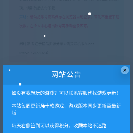
现，请斟酌后支付下载
声明
：
请勿把账号密码保存在浏览器自动登录，否则不重置下载
次数，在个人中心退出账号再手动登录即可。
闲时游-专注于精品资源分享
»
饥荒联机版/Dont
Starve（v463073）
×
网站公告
常见问题FAQ
如没有我想玩的游戏？可以联系客服代找游戏更新！
免费下载或者VIP会员专享资源能否直接商
本站每周更新几十款游戏，游戏版本同步更新至最新
用？
版
每天右侧签到可以获得积分，收藏本站不迷路
本站所有资源版权均属于原作者所有，这里所提