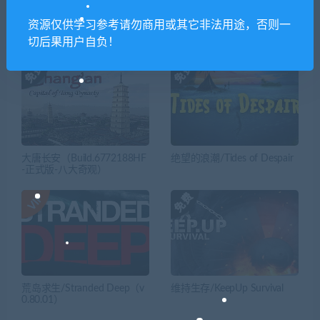
资源仅供学习参考请勿商用或其它非法用途，否则一
相关推荐
切后果用户自负！
大唐长安（Build.6772188HF
绝望的浪潮/Tides of Despair
-正式版-八大奇观）
荒岛求生/Stranded Deep（v
维持生存/KeepUp Survival
0.80.01）