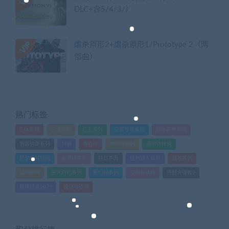
DLC+含5/4/3/）
虐杀原形2+虐杀原形1/Prototype 2（两
部曲）
热门标签
GTA系列
三国系列
仁王系列
会员专享系列
使命召唤系列
刺客信条系列
只狼
嗜血印
地平线系列
塞尔达传说
尼尔机械纪元
幽灵线东京
往日不再
怪物猎人世界
战地系列
战神系列
生化危机系列
看门狗系列
艾尔登法环
荒野大镖客2
赛博朋克2077
骑马与砍杀