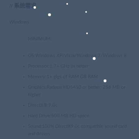
系统需求
Windows
MINIMUM:
OS:Windows XP/Vista/Windows 7/Windows 8
Processor:1.7+ GHz or better
Memory:1+ gigs of RAM GB RAM
Graphics:Radeon HD5450 or better; 256 MB or
higher
DirectX®:9.0c
Hard Drive:500 MB HD space
Sound:100% DirectX9.0c compatible sound card
and drivers