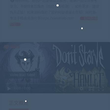
特别声明：原创产品提供以上服务，破解产品仅供参考
学习，不提供售后服务（均已杀毒检测），如有需求，建议
购买正版！如果源码侵犯了您的利益请留言告知！闲时游-
专注于精品资源分享https://xianshivip.com
如何获得
积分
Video load failed
0:00
/
0:00
正文概述