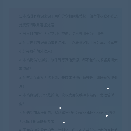
1. 本站所有资源来源于用户分享和网络转载，如有侵权或不妥之
处资源请联系客服处理！
2. 分享目的仅供大家学习和交流，请不要用于商业用途!
3. 如果你也有好资源或者游戏，可以联系客服上传分享，分享有
积分奖励和额外收入！
4. 本站提供的游戏、软件等等其他资源，都不包含技术服务请大
家谅解！
5. 如有网盘链接无法下载、失效或其他问题等等，请联系客服处
理！
6. 本站资源售价只是赞助，收取费用仅维持本站的日常运营所
需！
7. 如遇到加密压缩包，默认解压密码为"xianshivip.com",如遇到
无法解压的请联系客服！
8. 因为资源和软件均为可复制品，所以不支持任何理由的退款兑