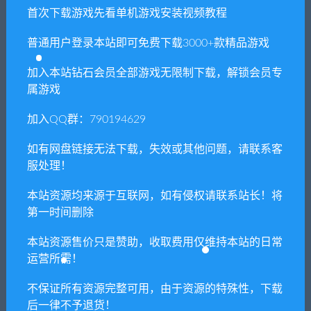
供资源均只能用于参考学习用，请勿直接商用。
首次下载游戏先看单机游戏安装视频教程
若由于商用引起版权纠纷，一切责任均由使用者
承担。更多说明请参考 VIP介绍。
普通用户登录本站即可免费下载3000+款精品游戏
加入本站钻石会员全部游戏无限制下载，解锁会员专
提示下载完但解压或打开不了？
属游戏
你们有qq群吗怎么加入？
加入QQ群：790194629
如有网盘链接无法下载，失效或其他问题，请联系客
服处理！
喜欢
0
分享到：
本站资源均来源于互联网，如有侵权请联系站长！将
第一时间删除
本站资源售价只是赞助，收取费用仅维持本站的日常
上一篇
下一篇
运营所需！
合金装备崛起：复仇/Metal
选王之剑(Build.7354034-可完
Gear Rising: Revengeance
全手动操作+全DLC)
不保证所有资源完整可用，由于资源的特殊性，下载
后一律不予退货！