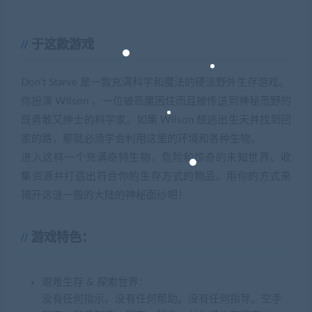
于这款游戏
Don’t Starve 是一款充满科学和魔法的硬派野外生存游戏。
你扮演 Wilson ，一位被恶魔困住而且被传送到神秘荒野的
既勇敢又绅士的科学家。如果 Wilson 想逃出生天并找到回
家的路，那就必须学会利用这里的环境和各种生物。
进入这样一个充满奇特生物，危险和惊奇的未知世界。收
集资源并打造出符合你的生存方式的物品。用你的方式来
揭开这谜一般的大陆的神秘面纱吧！
游戏特色：
艰难生存 & 探索世界：
没有任何指示。没有任何帮助。没有任何指导。空手