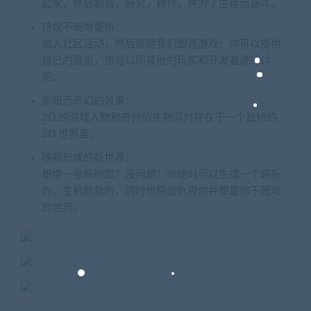
起家，然后制造，研究，耕作，并为了生存而奋斗。
持续不断地更新：
加入社区活动，然后帮助我们塑造游戏！你可以提供
自己的意见，也可以同其他的玩家和开发者进行讨
论。
黑暗而奇幻的效果：
2D 的游戏人物和奇特的生物同时存在于一个独特的
3D 世界里。
随机形成的新世界：
想换一张新地图？没问题！你随时可以生成一个崭新
的，生机勃勃的，同时也极度仇视你并想置你于死地
的世界。