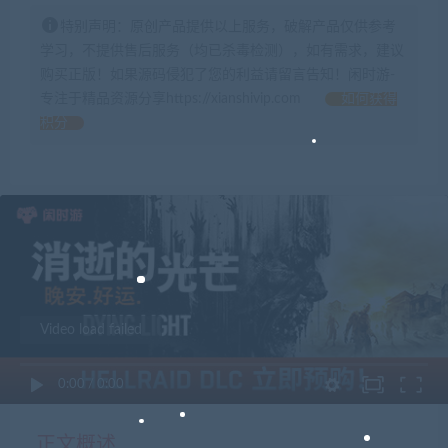
特别声明：原创产品提供以上服务，破解产品仅供参考
学习，不提供售后服务（均已杀毒检测），如有需求，建议
购买正版！如果源码侵犯了您的利益请留言告知！闲时游-
专注于精品资源分享https://xianshivip.com
如何获得
积分
Video load failed
0:00
/
0:00
正文概述