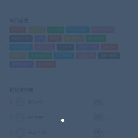
热门标签
GTA系列
三国系列
仁王系列
会员专享系列
使命召唤系列
刺客信条系列
只狼
嗜血印
地平线系列
塞尔达传说
尼尔机械纪元
幽灵线东京
往日不再
怪物猎人世界
战地系列
战神系列
生化危机系列
看门狗系列
艾尔登法环
荒野大镖客2
赛博朋克2077
骑马与砍杀
积分排行榜
1
252
ghtyvxlz
积分
2
219
yangwen
积分
3
187
Z8574726
积分