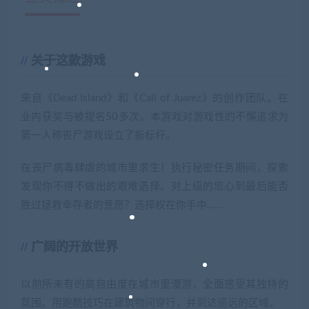
关于这款游戏
来自《Dead Island》和《Call of Juarez》的创作团队。在
业内获奖与被提名50多次。本游戏对游戏性的不懈追求为
第一人称丧尸游戏设立了新标杆。
在丧尸病毒肆虐的城市里求生！执行秘密任务期间，探索
发现你不得不做出的艰难选择。对上级的忠心到最后能否
胜过拯救幸存者的意愿？选择权在你手中……
广阔的开放世界
以前所未有的高自由度在城市里漫游，全面感受其独特的
氛围。用跑酷技巧在建筑物间穿行，并到达遥远的区域。