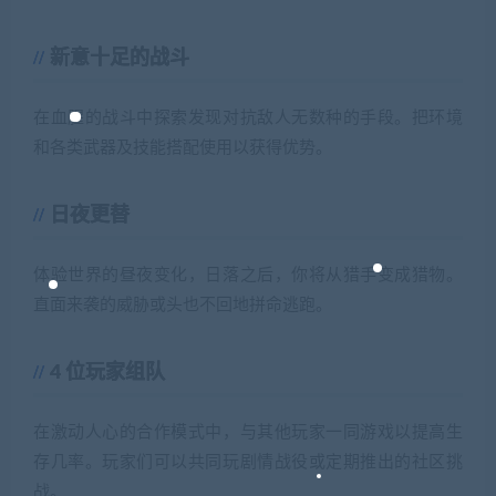
新意十足的战斗
在血腥的战斗中探索发现对抗敌人无数种的手段。把环境
和各类武器及技能搭配使用以获得优势。
日夜更替
体验世界的昼夜变化，日落之后，你将从猎手变成猎物。
直面来袭的威胁或头也不回地拼命逃跑。
4 位玩家组队
在激动人心的合作模式中，与其他玩家一同游戏以提高生
存几率。玩家们可以共同玩剧情战役或定期推出的社区挑
战。