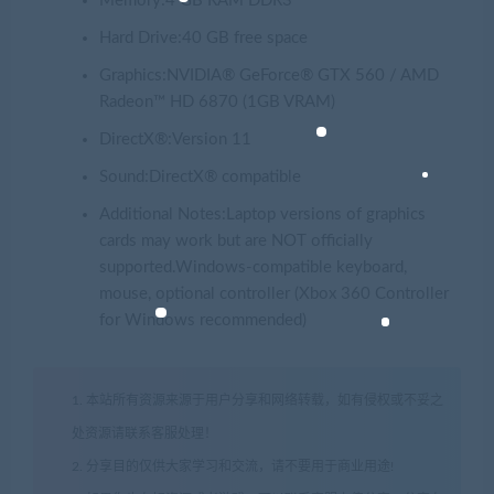
Memory:4 GB RAM DDR3
Hard Drive:40 GB free space
Graphics:NVIDIA® GeForce® GTX 560 / AMD
Radeon™ HD 6870 (1GB VRAM)
DirectX®:Version 11
Sound:DirectX® compatible
Additional Notes:Laptop versions of graphics
cards may work but are NOT officially
supported.Windows-compatible keyboard,
mouse, optional controller (Xbox 360 Controller
for Windows recommended)
1. 本站所有资源来源于用户分享和网络转载，如有侵权或不妥之
处资源请联系客服处理！
2. 分享目的仅供大家学习和交流，请不要用于商业用途!