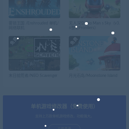
雾锁王国 /Enshrouded 单机/
无人深空/No Man s Sky（v3.
网络联机
6整合Frontiers）
末日拾荒者/NEO Scavenger
月光石岛/Moonstone Island
单机游戏修改器（免费使用）
支持上万款单机游戏修改，功能强大。
立即查看