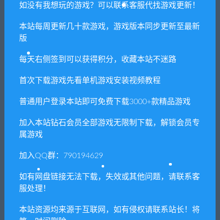
闲时游-专注于精品资源分享
»
消逝的光芒：信徒增强版/Dying
如没有我想玩的游戏？可以联系客服代找游戏更新！
Light（更新1.39）
本站每周更新几十款游戏，游戏版本同步更新至最新
版
每天右侧签到可以获得积分，收藏本站不迷路
常见问题FAQ
首次下载游戏先看单机游戏安装视频教程
免费下载或者VIP会员专享资源能否直接商
普通用户登录本站即可免费下载3000+款精品游戏
用？
加入本站钻石会员全部游戏无限制下载，解锁会员专
属游戏
本站所有资源版权均属于原作者所有，这里所提
供资源均只能用于参考学习用，请勿直接商用。
加入QQ群：790194629
若由于商用引起版权纠纷，一切责任均由使用者
如有网盘链接无法下载，失效或其他问题，请联系客
承担。更多说明请参考 VIP介绍。
服处理！
提示下载完但解压或打开不了？
本站资源均来源于互联网，如有侵权请联系站长！将