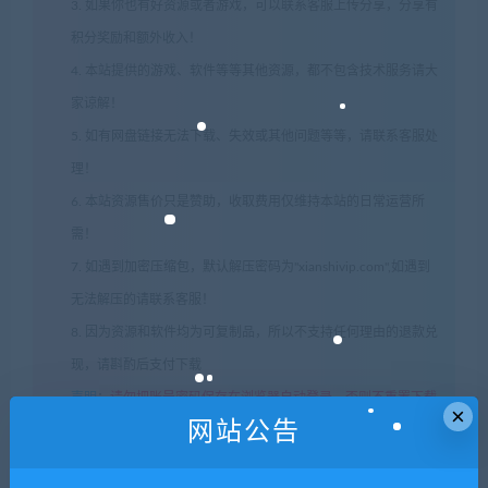
3. 如果你也有好资源或者游戏，可以联系客服上传分享，分享有
积分奖励和额外收入！
4. 本站提供的游戏、软件等等其他资源，都不包含技术服务请大
家谅解！
5. 如有网盘链接无法下载、失效或其他问题等等，请联系客服处
理！
6. 本站资源售价只是赞助，收取费用仅维持本站的日常运营所
需！
7. 如遇到加密压缩包，默认解压密码为"xianshivip.com",如遇到
无法解压的请联系客服！
8. 因为资源和软件均为可复制品，所以不支持任何理由的退款兑
现，请斟酌后支付下载
声明
：
请勿把账号密码保存在浏览器自动登录，否则不重置下载
×
网站公告
次数，在个人中心退出账号再手动登录即可。