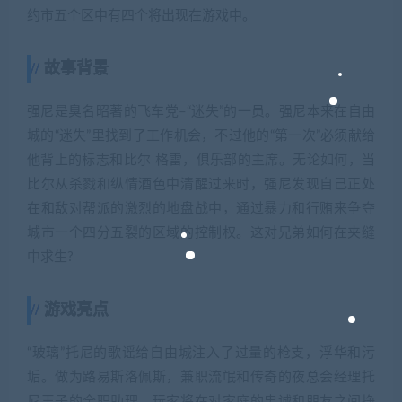
约市五个区中有四个将出现在游戏中。
故事背景
强尼是臭名昭著的飞车党–“迷失”的一员。强尼本来在自由
城的“迷失”里找到了工作机会，不过他的“第一次”必须献给
他背上的标志和比尔 格雷，俱乐部的主席。无论如何，当
比尔从杀戮和纵情酒色中清醒过来时，强尼发现自己正处
在和敌对帮派的激烈的地盘战中，通过暴力和行贿来争夺
城市一个四分五裂的区域的控制权。这对兄弟如何在夹缝
中求生?
游戏亮点
“玻璃”托尼的歌谣给自由城注入了过量的枪支，浮华和污
垢。做为路易斯洛佩斯，兼职流氓和传奇的夜总会经理托
尼王子的全职助理，玩家将在对家庭的忠诚和朋友之间挣