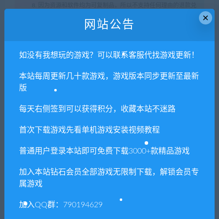
8. 因为资源和软件均为可复制品，所以不支持任何理由的退款兑
×
现，请斟酌后支付下载
网站公告
声明
：
请勿把账号密码保存在浏览器自动登录，否则不重置下载
次数，在个人中心退出账号再手动登录即可。
如没有我想玩的游戏？可以联系客服代找游戏更新！
本站每周更新几十款游戏，游戏版本同步更新至最新
闲时游-专注于精品资源分享
»
GTA4侠盗猎车4自由城之章
版
每天右侧签到可以获得积分，收藏本站不迷路
常见问题FAQ
首次下载游戏先看单机游戏安装视频教程
普通用户登录本站即可免费下载3000+款精品游戏
免费下载或者VIP会员专享资源能否直接商
加入本站钻石会员全部游戏无限制下载，解锁会员专
用？
属游戏
本站所有资源版权均属于原作者所有，这里所提
加入QQ群：790194629
供资源均只能用于参考学习用，请勿直接商用。