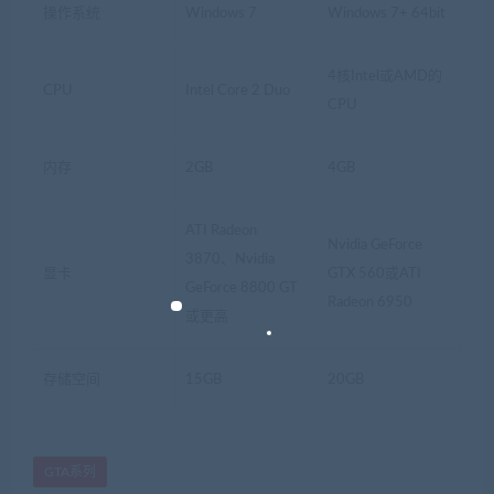
操作系统
Windows 7
Windows 7+ 64bit
4核Intel或AMD的
CPU
Intel Core 2 Duo
CPU
内存
2GB
4GB
ATI Radeon
Nvidia GeForce
3870、Nvidia
显卡
GTX 560或ATI
GeForce 8800 GT
Radeon 6950
或更高
存储空间
15GB
20GB
GTA系列