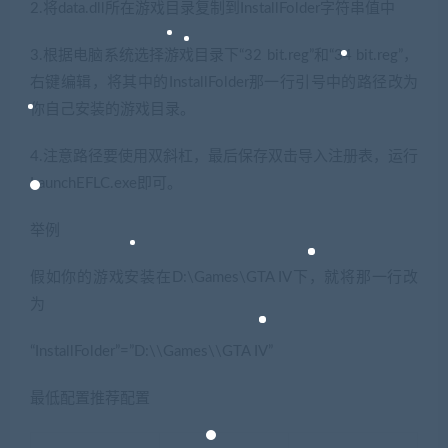
2.将data.dll所在游戏目录复制到InstallFolder字符串值中
3.根据电脑系统选择游戏目录下“32 bit.reg”和“34 bit.reg”，
右键编辑，将其中的InstallFolder那一行引号中的路径改为
你自己安装的游戏目录。
4.注意路径要使用双斜杠，最后保存双击导入注册表，运行
LaunchEFLC.exe即可。
举例
假如你的游戏安装在D:\Games\GTA IV下，就将那一行改
为
“InstallFolder”=”D:\\Games\\GTA IV”
最低配置推荐配置