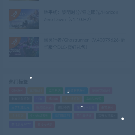
地平线：黎明时分/零之曙光/Horizon
Zero Dawn（v1.10.H2）
幽灵行者/Ghostrunner（V.40079626-豪
华版全DLC-霓虹礼包）
热门标签
GTA系列
三国系列
仁王系列
会员专享系列
使命召唤系列
刺客信条系列
只狼
嗜血印
地平线系列
塞尔达传说
尼尔机械纪元
幽灵线东京
往日不再
怪物猎人世界
战地系列
战神系列
生化危机系列
看门狗系列
艾尔登法环
荒野大镖客2
赛博朋克2077
骑马与砍杀