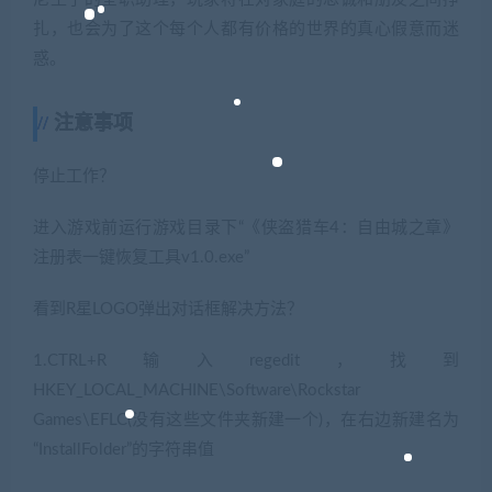
扎，也会为了这个每个人都有价格的世界的真心假意而迷
惑。
注意事项
停止工作？
进入游戏前运行游戏目录下“《侠盗猎车4：自由城之章》
注册表一键恢复工具v1.0.exe”
看到R星LOGO弹出对话框解决方法？
1.CTRL+R输入regedit，找到
HKEY_LOCAL_MACHINE\Software\Rockstar
Games\EFLC(没有这些文件夹新建一个)，在右边新建名为
“InstallFolder”的字符串值