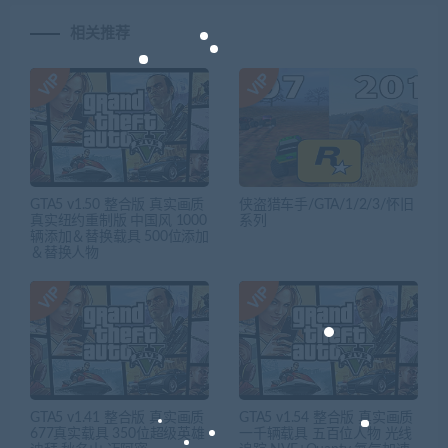
相关推荐
GTA5 v1.50 整合版 真实画质
侠盗猎车手/GTA/1/2/3/怀旧
真实纽约重制版 中国风 1000
系列
辆添加＆替换载具 500位添加
＆替换人物
GTA5 v1.41 整合版 真实画质
GTA5 v1.54 整合版 真实画质
677真实载具 350位超级英雄
一千辆载具 五百位人物 光线