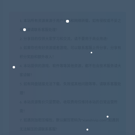
1. 本站所有资源来源于用户分享和网络转载，如有侵权或不妥之
处资源请联系客服处理！
2. 分享目的仅供大家学习和交流，请不要用于商业用途!
3. 如果你也有好资源或者游戏，可以联系客服上传分享，分享有
积分奖励和额外收入！
4. 本站提供的游戏、软件等等其他资源，都不包含技术服务请大
家谅解！
5. 如有网盘链接无法下载、失效或其他问题等等，请联系客服处
理！
6. 本站资源售价只是赞助，收取费用仅维持本站的日常运营所
需！
7. 如遇到加密压缩包，默认解压密码为"xianshivip.com",如遇到
无法解压的请联系客服！