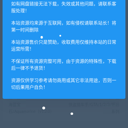
若由于商用引起版权纠纷，一切责任均由使用者
如有网盘链接无法下载，失效或其他问题，请联系客
承担。更多说明请参考 VIP介绍。
服处理！
本站资源均来源于互联网，如有侵权请联系站长！将
提示下载完但解压或打开不了？
第一时间删除
本站资源售价只是赞助，收取费用仅维持本站的日常
你们有qq群吗怎么加入？
运营所需！
不保证所有资源完整可用，由于资源的特殊性，下载
后一律不予退货！
喜欢
0
分享到：
资源仅供学习参考请勿商用或其它非法用途，否则一
切后果用户自负！
上一篇
下一篇
海蓝宝
侠盗猎车手/GTA/1/2/3/怀旧
石/Aquamarine（v1.2.0）
系列