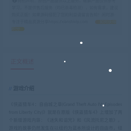
特别声明：原创产品提供以上服务，破解产品仅供参考
学习，不提供售后服务（均已杀毒检测），如有需求，建议
购买正版！如果源码侵犯了您的利益请留言告知！闲时游-
专注于精品资源分享https://xianshivip.com
如何获得
积分
正文概述
游戏介绍
《侠盗猎车4：自由城之章(Grand Theft Auto IV: Episodes
from Liberty City)》就是在原版《侠盗猎车4》上增加了两
个新增游戏内容：《迷失和诅咒》和《风流托尼之歌》。
游戏的故事仍然发生在以纽约为蓝本所设计的自由市，纽