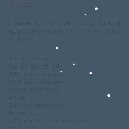
在玩家翘首以盼的《兽人必须死！》续作中，玩家可以使
用武器和陷阱对付来犯的兽人大军。切碎它们！烧焦它
们！电击它们！
名称: Orcs Must Die! 3
类型: 动作, 冒险, 独立, 策略
开发商: Robot Entertainment
发行商: Robot Entertainment
发行日期: 2021年7月23日
最低配置:
需要 64 位处理器和操作系统
操作系统: Windows 7
处理器: Intel Core i5-2300 | AMD Ryzen 3 1200