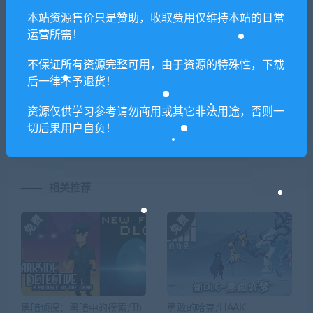
喜欢
0
分享到：
本站资源售价只是赞助，收取费用仅维持本站的日常
运营所需！
不保证所有资源完整可用，由于资源的特殊性，下载
上一篇
下一篇
后一律不予退货！
足球经理2020/Football
神话时代：扩充版/Age of
Manager 2020
Mythology: Extended
资源仅供学习参考请勿商用或其它非法用途，否则一
Edition（v2.8）
切后果用户自负！
相关推荐
黑暗侦探：黑暗中的摸索/Th
勇敢的哈克/HAAK