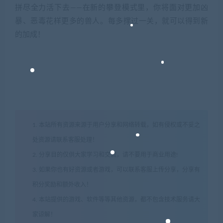
拼尽全力活下去——在新的攀登模式里，你将面对更加凶
暴、恶毒花样更多的兽人。每多撑过一关，就可以得到新
的加成！
1. 本站所有资源来源于用户分享和网络转载，如有侵权或不妥之
处资源请联系客服处理！
2. 分享目的仅供大家学习和交流，请不要用于商业用途!
3. 如果你也有好资源或者游戏，可以联系客服上传分享，分享有
积分奖励和额外收入！
4. 本站提供的游戏、软件等等其他资源，都不包含技术服务请大
家谅解！