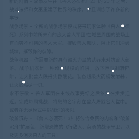
新的剧情 – 故事发生在《兽人必须死！2》的 20 年之后，
战斗法师和女巫重建了世界的秩序，并且训练了许多新的
学徒。
战争场景 – 全新的战争场景模式将带玩家体验《兽人必须
死》系列中前所未有的庞大兽人军团!在城堡周围的战场上
直面势不可挡的兽人大军。摧毁兽人部队，阻止它们冲破
城墙，摧毁你的裂隙。
战争机器 – 你需要新的具有毁灭力量的武器来对抗兽人部
落。战争机器是一种超大规模的陷阱。放下巨型翻转陷
阱，让大批兽人跌得头昏眼花。装备超级火药桶发射器，
让火焰燃尽一切。
永不停歇 – 兽人军团在主线故事完结之后依然在步步迫
近。完成每周挑战，将您的名字刻在兽人屠戮名人堂中。
或者在无尽模式中挑战你的极限。
破釜沉舟 – 《兽人必须死！3》将包含免费的内容和“破釜
沉舟”扩展包，新增恐怖的飞行敌人、英勇的战争守卫，以
及更多消灭兽人的工具！