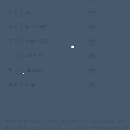
5
154
gdlx
积分
6
118
jq576464117
积分
7
117
aosenlp0515
积分
8
110
a112233
积分
9
101
xinba001
积分
10
100
qqqjf
积分
本站资源均来自公开的网络收集，如有侵权若侵犯了您的合法权益，请及
时来信通知我们，给您带来的不便，我们深表歉意。 本站发布的文章及附