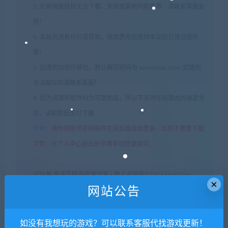
5. 如有网盘链接无法下载、失效或其他问题等等，请联系客服处
理！
6. 本站资源售价只是赞助，收取费用仅维持本站的日常运营所
需！
7. 如遇到加密压缩包，默认解压密码为"xianshivip.com",如遇到
无法解压的请联系客服！
8. 因为资源和软件均为可复制品，所以不支持任何理由的退款兑
现，请斟酌后支付下载
声明
：
请勿把账号密码保存在浏览器自动登录，否则不重置下载
次数，在个人中心退出账号再手动登录即可。
闲时游-专注于精品资源分享
»
兽人必须死3/Orcs Must Die!
×
网站公告
3（v1.2.1.0）
如没有我想玩的游戏？可以联系客服代找游戏更新！