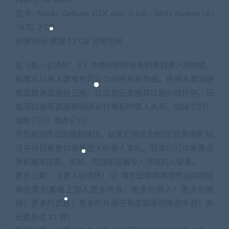
内存: 6 GB RAM
显卡: Nvidia GeForce GTX 660, 2 GB | AMD Radeon HD
7870, 2 GB
存储空间: 需要 12 GB 可用空间
在《兽人必须死！3 》中体验前所未有的屠戮兽人的快感。
玩家可以单人游戏也可以与同伴并肩作战。使用大量陷阱
和武器来武装自己吧。在这部玩家翘首以盼的续作中，玩
家可以使用武器和陷阱对付来犯的兽人大军。切碎它们！
烧焦它们！电击它们！
作为系列作品的最新续作，玩家们将在全新的“战争场景”玩
法中对抗有史以来最庞大的兽人军队。玩家们可以布置战
争机器来投掷、突刺、焚烧和瓦解令人作呕的入侵者。
更多元素 – 《兽人必须死！3》将在延续前两部作品中的经
典元素的基础上加入更多内容。更多的兽人！更多的陷
阱！更多的武器！更多的升级还有更靓丽的角色外观！新
元素多达 11 种！