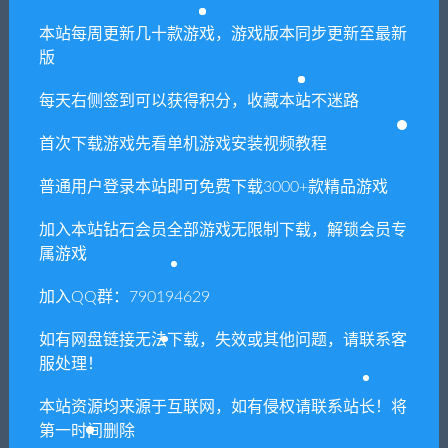
常见问题FAQ
本站每周更新几十款游戏，游戏版本同步更新至最新
版
免费下载或者VIP会员专享资源能否直接商
每天右侧签到可以获得积分，收藏本站不迷路
用？
首次下载游戏先看单机游戏安装视频教程
本站所有资源版权均属于原作者所有，这里所提
普通用户登录本站即可免费下载3000+款精品游戏
供资源均只能用于参考学习用，请勿直接商用。
若由于商用引起版权纠纷，一切责任均由使用者
加入本站钻石会员全部游戏无限制下载，解锁会员专
承担。更多说明请参考 VIP介绍。
属游戏
加入QQ群：790194629
提示下载完但解压或打开不了？
如有网盘链接无法下载，失效或其他问题，请联系客
服处理！
你们有qq群吗怎么加入？
本站资源均来源于互联网，如有侵权请联系站长！将
第一时间删除