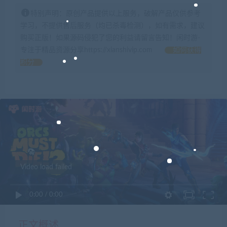
特别声明：原创产品提供以上服务，破解产品仅供参考
学习，不提供售后服务（均已杀毒检测），如有需求，建议
购买正版！如果源码侵犯了您的利益请留言告知！闲时游-
专注于精品资源分享https://xianshivip.com
如何获得
积分
Video load failed
0:00
/
0:00
正文概述