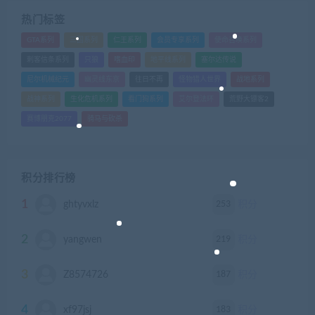
热门标签
GTA系列
三国系列
仁王系列
会员专享系列
使命召唤系列
刺客信条系列
只狼
嗜血印
地平线系列
塞尔达传说
尼尔机械纪元
幽灵线东京
往日不再
怪物猎人世界
战地系列
战神系列
生化危机系列
看门狗系列
艾尔登法环
荒野大镖客2
赛博朋克2077
骑马与砍杀
积分排行榜
1
253
ghtyvxlz
积分
2
219
yangwen
积分
3
187
Z8574726
积分
4
183
xf97jsj
积分