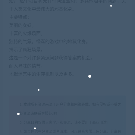
始？ 这个项目将允许你问这些和许多其他坦率的问题，关
于人类文化中最伟大的邪恶化身。
主要特点：
美丽的女妖。
丰富的火爆场面。
独特的气氛，怪诞的游戏中的地狱化身。
揭示了疯狂场景。
这是一个对许多紧迫问题获得答案的机会。
耐人寻味的情节。
地狱迷宫中的生存机制以及更多。
1. 本站所有资源来源于用户分享和网络转载，如有侵权或不妥之
处资源请联系客服处理！
2. 分享目的仅供大家学习和交流，请不要用于商业用途!
3. 如果你也有好资源或者游戏，可以联系客服上传分享，分享有