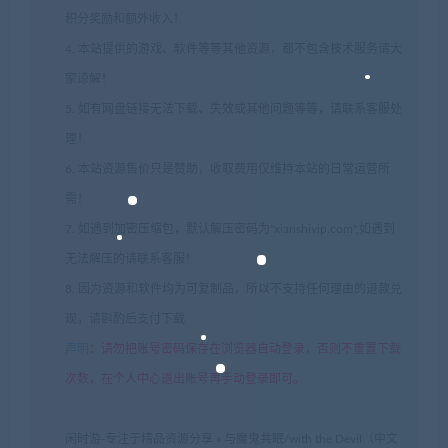
积分奖励和额外收入！
4. 本站提供的游戏、软件等等其他资源，都不包含技术服务请大
家谅解！
5. 如有网盘链接无法下载、失效或其他问题等等，请联系客服处
理！
6. 本站资源售价只是赞助，收取费用仅维持本站的日常运营所
需！
7. 如遇到加密压缩包，默认解压密码为"xianshivip.com",如遇到
无法解压的请联系客服！
8. 因为资源和软件均为可复制品，所以不支持任何理由的退款兑
现，请斟酌后支付下载
声明
：
请勿把账号密码保存在浏览器自动登录，否则不重置下载
次数，在个人中心退出账号再手动登录即可。
闲时游-专注于精品资源分享
»
与魔鬼共眠/with the Devil（中文