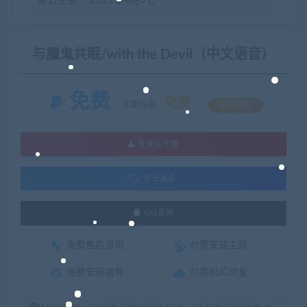
最近更新：2022年4月9日
与魔鬼共眠/with the Devil（中文语音）
免费
免费
优惠信息:
钻石特权
登录后下载
暂无演示
QQ咨询
免费售后咨询
付费安装主题
免费安装指导
付费BUG修复