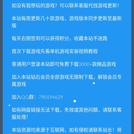
你们有qq群吗怎么加入？
如没有我想玩的游戏？可以联系客服代找游戏更新！
本站每周更新几十款游戏，游戏版本同步更新至最新
版
喜欢
0
分享到：
每天右侧签到可以获得积分，收藏本站不迷路
首次下载游戏先看单机游戏安装视频教程
上一篇
下一篇
普通用户登录本站即可免费下载3000+款精品游戏
神之战：日本神话大战/GOD
灵魂能力6/6SoulCalibur
WARS The Complete Legend
6（v2.05）
加入本站钻石会员全部游戏无限制下载，解锁会员专
属游戏
加入QQ群：790194629
相关推荐
如有网盘链接无法下载，失效或其他问题，请联系客
服处理！
本站资源均来源于互联网，如有侵权请联系站长！将