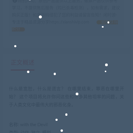
特别声明：原创产品提供以上服务，破解产品仅供参考
学习，不提供售后服务（均已杀毒检测），如有需求，建议
购买正版！如果源码侵犯了您的利益请留言告知！闲时游-
专注于精品资源分享https://xianshivip.com
如何获得
积分
正文概述
什么是宽恕，什么是谎言？ 在哪里结束，罪恶在哪里开
始？ 这个项目将允许你问这些和许多其他坦率的问题，关
于人类文化中最伟大的邪恶化身。
名称: with the Devil
类型: 动作, 独立, 模拟