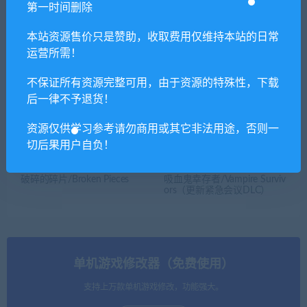
第一时间删除
本站资源售价只是赞助，收取费用仅维持本站的日常
如龙6：生命诗篇/Yakuza 6: T
看门狗1/Watch Dogs
运营所需！
he Song of Life（V2021060
8）
不保证所有资源完整可用，由于资源的特殊性，下载
后一律不予退货！
资源仅供学习参考请勿商用或其它非法用途，否则一
切后果用户自负！
破碎的碎片/Broken Pieces
吸血鬼幸存者/Vampire Surviv
ors（更新紧急会议DLC）
单机游戏修改器（免费使用）
支持上万款单机游戏修改，功能强大。