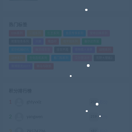
热门标签
GTA系列
三国系列
仁王系列
会员专享系列
使命召唤系列
刺客信条系列
只狼
嗜血印
地平线系列
塞尔达传说
尼尔机械纪元
幽灵线东京
往日不再
怪物猎人世界
战地系列
战神系列
生化危机系列
看门狗系列
艾尔登法环
荒野大镖客2
赛博朋克2077
骑马与砍杀
积分排行榜
1
252
ghtyvxlz
积分
2
219
yangwen
积分
3
187
Z8574726
积分