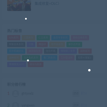
集成修复+DLC）
热门标签
GTA系列
三国系列
仁王系列
会员专享系列
使命召唤系列
刺客信条系列
只狼
嗜血印
地平线系列
塞尔达传说
尼尔机械纪元
幽灵线东京
往日不再
怪物猎人世界
战地系列
战神系列
生化危机系列
看门狗系列
艾尔登法环
荒野大镖客2
赛博朋克2077
骑马与砍杀
积分排行榜
1
253
ghtyvxlz
积分
2
219
yangwen
积分