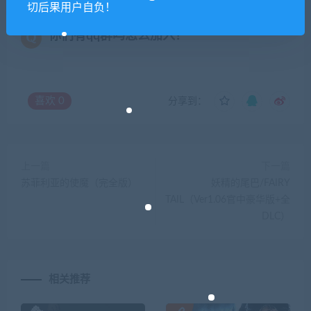
切后果用户自负！
你们有qq群吗怎么加入？
喜欢
0
分享到：
上一篇
下一篇
苏菲利亚的使魔（完全版）
妖精的尾巴/FAIRY
TAIL（Ver1.06官中豪华版+全
DLC）
相关推荐