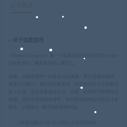
正文概述
关于这款游戏
《Darkest Dungeon》是一个极具挑战性的哥特式类 Rogue
回合制 RPG，聚焦冒险的心理压力。
招募、训练和领导一队有缺点的英雄，穿行扭曲的森林、
被遗忘的巢穴、毁坏的地窟等地。你不仅将与不可想象的
敌人作战，而且还要面对压力、饥荒、疾病和不断侵蚀的
黑暗。揭开奇怪的神秘事件，在创新的战略回合制战斗系
统中，让英雄与一群可怕的怪物作战。
3 种游戏模式以及 80 小时以上的游戏时间