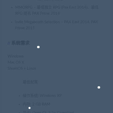
MMORPG – 最佳独立 RPG (Pax East 2014)、最佳
RPG 提名 PAX Prime 2014
Indie Megabooth Selection – PAX East 2014, PAX
Prime 2015
系统需求
Windows
Mac OS X
SteamOS + Linux
最低配置:
操作系统: Windows XP
内存: 2 GB RAM
显卡: Open GL 3.2+ Compliant