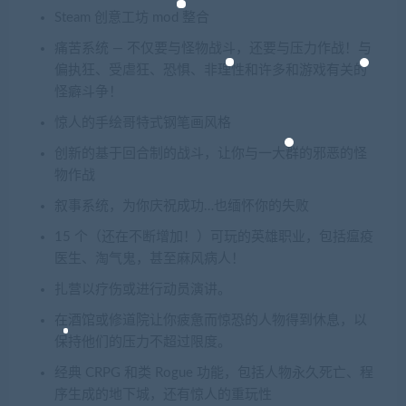
Steam 创意工坊 mod 整合
痛苦系统 — 不仅要与怪物战斗，还要与压力作战！与
偏执狂、受虐狂、恐惧、非理性和许多和游戏有关的
怪癖斗争！
惊人的手绘哥特式钢笔画风格
创新的基于回合制的战斗，让你与一大群的邪恶的怪
物作战
叙事系统，为你庆祝成功…也缅怀你的失败
15 个（还在不断增加！）可玩的英雄职业，包括瘟疫
医生、淘气鬼，甚至麻风病人！
扎营以疗伤或进行动员演讲。
在酒馆或修道院让你疲惫而惊恐的人物得到休息，以
保持他们的压力不超过限度。
经典 CRPG 和类 Rogue 功能，包括人物永久死亡、程
序生成的地下城，还有惊人的重玩性