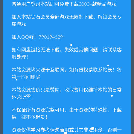
普通用户登录本站即可免费下载3000+款精品游戏
闲时游-专注于精品资源分享
»
暗黑地牢/Darkest Dungeon（更
加入本站钻石会员全部游戏无限制下载，解锁会员专
新官中+精品MOD+淑女MOD+神秘皮肤MOD）
属游戏
加入QQ群：790194629
常见问题FAQ
如有网盘链接无法下载，失效或其他问题，请联系客
服处理！
免费下载或者VIP会员专享资源能否直接商
本站资源均来源于互联网，如有侵权请联系站长！将
用？
第一时间删除
本站资源售价只是赞助，收取费用仅维持本站的日常
本站所有资源版权均属于原作者所有，这里所提
运营所需！
供资源均只能用于参考学习用，请勿直接商用。
若由于商用引起版权纠纷，一切责任均由使用者
不保证所有资源完整可用，由于资源的特殊性，下载
承担。更多说明请参考 VIP介绍。
后一律不予退货！
资源仅供学习参考请勿商用或其它非法用途，否则一
提示下载完但解压或打开不了？