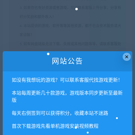
3. 如果你也有好资源或者游戏，可以联系客服上传分享，分享有
积分奖励和额外收入！
4. 本站提供的游戏、软件等等其他资源，都不包含技术服务请大
家谅解！
5. 如有网盘链接无法下载、失效或其他问题等等，请联系客服处
理！
×
网站公告
6. 本站资源售价只是赞助，收取费用仅维持本站的日常运营所
需！
如没有我想玩的游戏？可以联系客服代找游戏更新！
7. 如遇到加密压缩包，默认解压密码为"xianshivip.com",如遇到
无法解压的请联系客服！
本站每周更新几十款游戏，游戏版本同步更新至最新
8. 因为资源和软件均为可复制品，所以不支持任何理由的退款兑
版
现，请斟酌后支付下载
每天右侧签到可以获得积分，收藏本站不迷路
声明
：
请勿把账号密码保存在浏览器自动登录，否则不重置下载
次数，在个人中心退出账号再手动登录即可。
首次下载游戏先看单机游戏安装视频教程