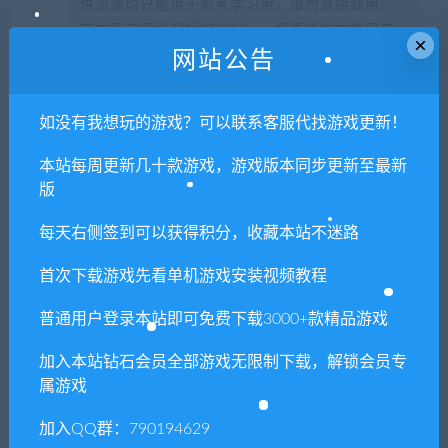
供资源均只能用于参考学习用，请勿直接商用。
若由于商用引起版权纠纷，一切责任均由使用者
×
承担。更多说明请参考 VIP介绍。
网站公告
提示下载完但解压或打开不了？
如没有我想玩的游戏？可以联系客服代找游戏更新！
本站每周更新几十款游戏，游戏版本同步更新至最新
你们有qq群吗怎么加入？
版
每天右侧签到可以获得积分，收藏本站不迷路
喜欢
1
分享到：
首次下载游戏先看单机游戏安装视频教程
普通用户登录本站即可免费下载3000+款精品游戏
加入本站钻石会员全部游戏无限制下载，解锁会员专
上一篇
下一篇
属游戏
铁拳7/TEKKEN 7（集成
暗黑地牢/Darkest
DLC）
Dungeon（更新官中+精品
加入QQ群：790194629
MOD+淑女MOD+神秘皮肤