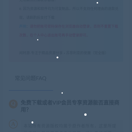
8. 因为资源和软件均为可复制品，所以不支持任何理由的退款兑
现，请斟酌后支付下载
声明
：
请勿把账号密码保存在浏览器自动登录，否则不重置下载
次数，在个人中心退出账号再手动登录即可。
闲时游-专注于精品资源分享
»
苏菲利亚的使魔（完全版）
常见问题FAQ
免费下载或者VIP会员专享资源能否直接商
用？
本站所有资源版权均属于原作者所有，这里所提