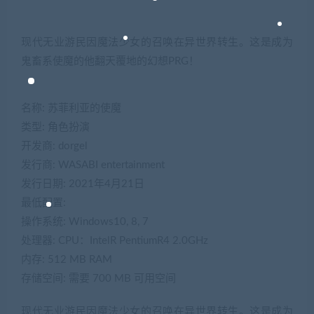
现代无业游民因魔法少女的召唤在异世界转生。这是成为
鬼畜系使魔的他翻天覆地的幻想PRG！
名称: 苏菲利亚的使魔
类型: 角色扮演
开发商: dorgel
发行商: WASABI entertainment
发行日期: 2021年4月21日
最低配置:
操作系统: Windows10, 8, 7
处理器: CPU：IntelR PentiumR4 2.0GHz
内存: 512 MB RAM
存储空间: 需要 700 MB 可用空间
现代无业游民因魔法少女的召唤在异世界转生。这是成为