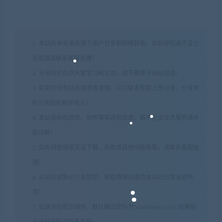
1. 本站所有资源来源于用户分享和网络转载，如有侵权或不妥之
处资源请联系客服处理！
2. 分享目的仅供大家学习和交流，请不要用于商业用途!
3. 如果你也有好资源或者游戏，可以联系客服上传分享，分享有
积分奖励和额外收入！
4. 本站提供的游戏、软件等等其他资源，都不包含技术服务请大
家谅解！
5. 如有网盘链接无法下载、失效或其他问题等等，请联系客服处
理！
6. 本站资源售价只是赞助，收取费用仅维持本站的日常运营所
需！
7. 如遇到加密压缩包，默认解压密码为"xianshivip.com",如遇到
无法解压的请联系客服！