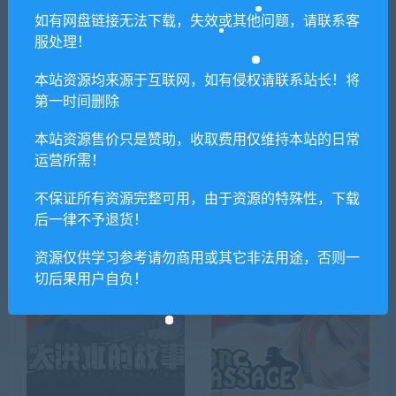
MOD）
如有网盘链接无法下载，失效或其他问题，请联系客
服处理！
本站资源均来源于互联网，如有侵权请联系站长！将
相关推荐
第一时间删除
本站资源售价只是赞助，收取费用仅维持本站的日常
运营所需！
不保证所有资源完整可用，由于资源的特殊性，下载
后一律不予退货！
YUME特别版/YUME : Special
落叶城（Build.9387508-0.1.
Edition（Build.8437869+DL
7）
资源仅供学习参考请勿商用或其它非法用途，否则一
C）
切后果用户自负！