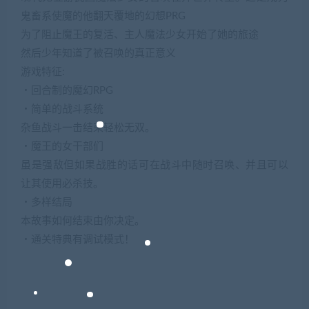
鬼畜系使魔的他翻天覆地的幻想PRG
为了阻止魔王的复活、主人魔法少女开始了她的旅途
然后少年知道了被召唤的真正意义
游戏特征:
・回合制的魔幻RPG
・简单的战斗系统
杂鱼战斗一击结束轻松无双。
・魔王的女干部们
虽是强敌但如果战胜的话可在战斗中随时召唤、并且可以
让其使用必杀技。
・多样结局
本故事如何结束由你决定。
・通关特典有调试模式！