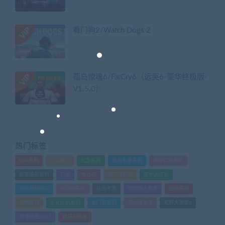
看门狗2/Watch Dogs 2
孤岛惊魂6/FarCry6（远哭6-豪华终极版-
V1.5.0）
热门标签
GTA系列
三国系列
仁王系列
会员专享系列
使命召唤系列
刺客信条系列
只狼
嗜血印
地平线系列
塞尔达传说
尼尔机械纪元
幽灵线东京
往日不再
怪物猎人世界
战地系列
战神系列
生化危机系列
看门狗系列
艾尔登法环
荒野大镖客2
赛博朋克2077
骑马与砍杀