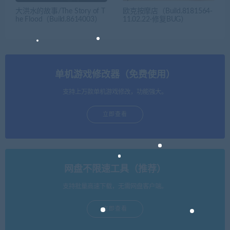
大洪水的故事/The Story of T
欧克按摩店（Build.8181564-
he Flood（Build.8614003）
11.02.22-修复BUG）
单机游戏修改器（免费使用）
支持上万款单机游戏修改，功能强大。
立即查看
网盘不限速工具（推荐）
支持批量高速下载，无需网盘客户端。
立即查看