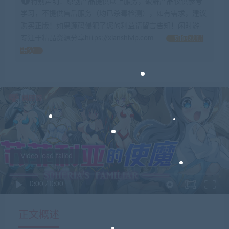
特别声明：原创产品提供以上服务，破解产品仅供参考
学习，不提供售后服务（均已杀毒检测），如有需求，建议
购买正版！如果源码侵犯了您的利益请留言告知！闲时游-
专注于精品资源分享https://xianshivip.com
如何获得
积分
Video load failed
0:00
/
0:00
正文概述