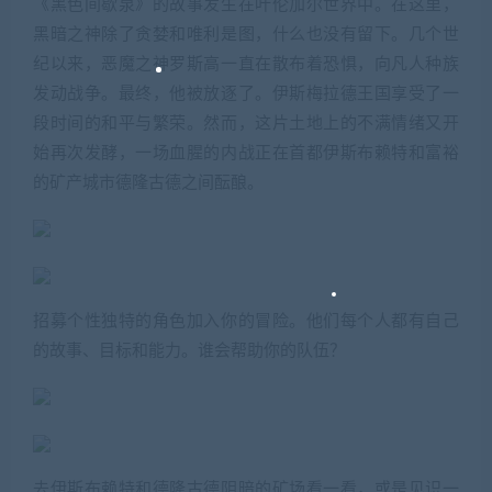
《黑色间歇泉》的故事发生在叶伦加尔世界中。在这里，
黑暗之神除了贪婪和唯利是图，什么也没有留下。几个世
纪以来，恶魔之神罗斯高一直在散布着恐惧，向凡人种族
发动战争。最终，他被放逐了。伊斯梅拉德王国享受了一
段时间的和平与繁荣。然而，这片土地上的不满情绪又开
始再次发酵，一场血腥的内战正在首都伊斯布赖特和富裕
的矿产城市德隆古德之间酝酿。
招募个性独特的角色加入你的冒险。他们每个人都有自己
的故事、目标和能力。谁会帮助你的队伍？
去伊斯布赖特和德隆古德阴暗的矿场看一看，或是见识一