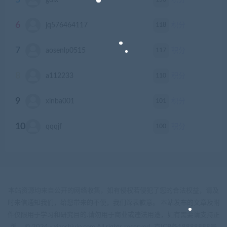
5
gdlx
积分
6
118
jq576464117
积分
7
117
aosenlp0515
积分
8
110
a112233
积分
9
101
xinba001
积分
10
100
qqqjf
积分
本站资源均来自公开的网络收集，如有侵权若侵犯了您的合法权益，请及
时来信通知我们，给您带来的不便，我们深表歉意。 本站发布的文章及附
件仅限用于学习和研究目的.请勿用于商业或违法用途，如有需要请支持正