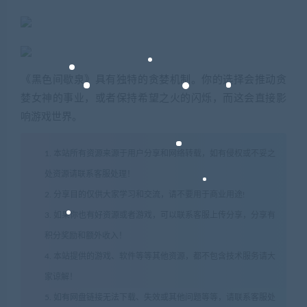
《黑色间歇泉》具有独特的贪婪机制。你的选择会推动贪
婪女神的事业，或者保持希望之火的闪烁，而这会直接影
响游戏世界。
1. 本站所有资源来源于用户分享和网络转载，如有侵权或不妥之
处资源请联系客服处理！
2. 分享目的仅供大家学习和交流，请不要用于商业用途!
3. 如果你也有好资源或者游戏，可以联系客服上传分享，分享有
积分奖励和额外收入！
4. 本站提供的游戏、软件等等其他资源，都不包含技术服务请大
家谅解！
5. 如有网盘链接无法下载、失效或其他问题等等，请联系客服处