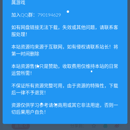
属游戏
加入QQ群：790194629
免费下载或者VIP会员专享资源能否直接商
用？
如有网盘链接无法下载，失效或其他问题，请联系客
服处理！
本站所有资源版权均属于原作者所有，这里所提
本站资源均来源于互联网，如有侵权请联系站长！将
供资源均只能用于参考学习用，请勿直接商用。
第一时间删除
若由于商用引起版权纠纷，一切责任均由使用者
承担。更多说明请参考 VIP介绍。
本站资源售价只是赞助，收取费用仅维持本站的日常
运营所需！
提示下载完但解压或打开不了？
不保证所有资源完整可用，由于资源的特殊性，下载
后一律不予退货！
你们有qq群吗怎么加入？
资源仅供学习参考请勿商用或其它非法用途，否则一
切后果用户自负！
喜欢
0
分享到：