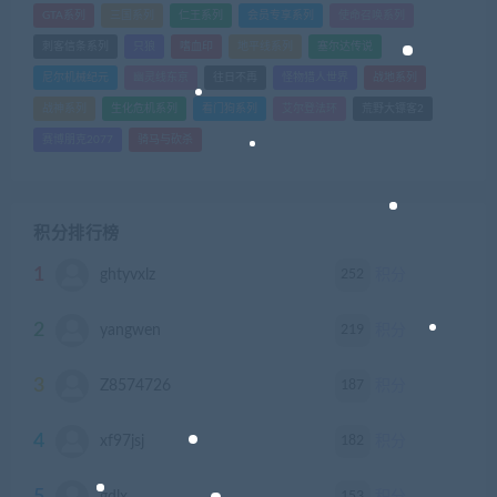
GTA系列
三国系列
仁王系列
会员专享系列
使命召唤系列
刺客信条系列
只狼
嗜血印
地平线系列
塞尔达传说
尼尔机械纪元
幽灵线东京
往日不再
怪物猎人世界
战地系列
战神系列
生化危机系列
看门狗系列
艾尔登法环
荒野大镖客2
赛博朋克2077
骑马与砍杀
积分排行榜
1
252
ghtyvxlz
积分
2
219
yangwen
积分
3
187
Z8574726
积分
4
182
xf97jsj
积分
153