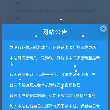
理！
6. 本站资源售价只是赞助，收取费用仅维持本站的日常运营所
需！
7. 如遇到加密压缩包，默认解压密码为"xianshivip.com",如遇到
×
网站公告
无法解压的请联系客服！
8. 因为资源和软件均为可复制品，所以不支持任何理由的退款兑
如没有我想玩的游戏？可以联系客服代找游戏更新！
现，请斟酌后支付下载
声明
：
请勿把账号密码保存在浏览器自动登录，否则不重置下载
本站每周更新几十款游戏，游戏版本同步更新至最新
次数，在个人中心退出账号再手动登录即可。
版
每天右侧签到可以获得积分，收藏本站不迷路
闲时游-专注于精品资源分享
»
黑色间歇泉：黑暗的信使/Black
首次下载游戏先看单机游戏安装视频教程
Geyser: Couriers of Darkness（正式版）
普通用户登录本站即可免费下载3000+款精品游戏
常见问题FAQ
加入本站钻石会员全部游戏无限制下载，解锁会员专