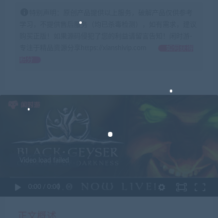
特别声明：原创产品提供以上服务，破解产品仅供参考
学习，不提供售后服务（均已杀毒检测），如有需求，建议
购买正版！如果源码侵犯了您的利益请留言告知！闲时游-
专注于精品资源分享https://xianshivip.com
如何获得
积分
Video load failed
0:00
/
0:00
正文概述