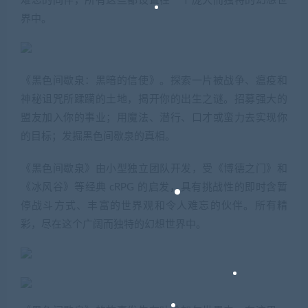
难忘的同伴，所有这些都设置在一个庞大而独特的幻想世
界中。
《黑色间歇泉：黑暗的信使》。探索一片被战争、瘟疫和
神秘诅咒所蹂躏的土地，揭开你的出生之谜。招募强大的
盟友加入你的事业；用魔法、潜行、口才或蛮力去实现你
的目标；发掘黑色间歇泉的真相。
《黑色间歇泉》由小型独立团队开发，受《博德之门》和
《冰风谷》等经典 cRPG 的启发，具有挑战性的即时含暂
停战斗方式、丰富的世界观和令人难忘的伙伴。所有精
彩，尽在这个广阔而独特的幻想世界中。