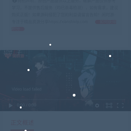
特别声明：原创产品提供以上服务，破解产品仅供参考
学习，不提供售后服务（均已杀毒检测），如有需求，建议
购买正版！如果源码侵犯了您的利益请留言告知！闲时游-
专注于精品资源分享https://xianshivip.com
如何获得
积分
Video load failed
0:00
/
0:00
正文概述