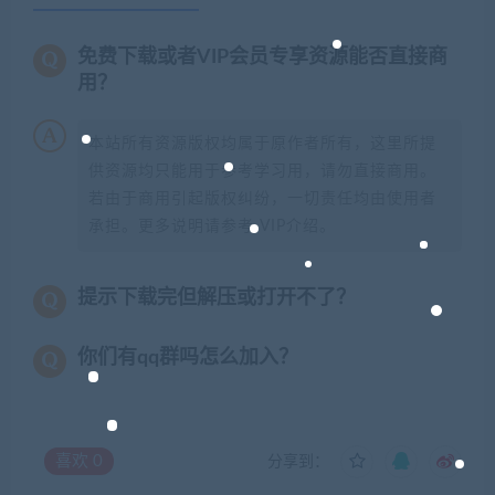
免费下载或者VIP会员专享资源能否直接商
用？
本站所有资源版权均属于原作者所有，这里所提
供资源均只能用于参考学习用，请勿直接商用。
若由于商用引起版权纠纷，一切责任均由使用者
承担。更多说明请参考 VIP介绍。
提示下载完但解压或打开不了？
你们有qq群吗怎么加入？
喜欢
0
分享到：