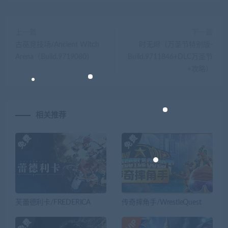
上一篇
下一篇
古巫竞技场/Ancient Witch
时无烬（万圣节特别版-
Arena（Build.9719080）
Build.9711846+DLC万圣节
+攻略）
相关推荐
芙蕾德利卡/FREDERICA
传奇摔角手/WrestleQuest