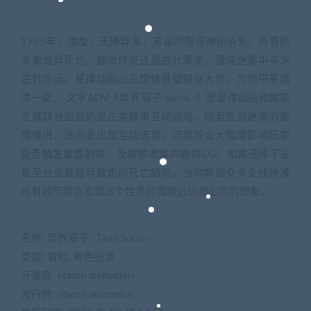
1995年，惊蛰，天降异象，弟弟的哥哥神秘消失，哥哥的
弟弟诡异死亡，都市传说还是古代寓言，混沌迷雾中寻求
逆转命运。星律动画出品惊悚悬疑解谜大作，为你带来清
凉一夏。 文字ADV《异界双子-twins-》是星律动画和鲲影
互娱联合出品的复古类叙事互动游戏，随着叵测迷离的剧
情推进，进而会出现互动选项，选项将会大幅度影响玩家
能否触发重要剧情，及解锁收集向剧情CG，如果选择不妥
甚至也会直接导致走向死亡结局。当你解锁众多支线拼凑
所有细节就会发现这个世界的真貌远远超出你的想象。
名称: 异界双子 -Twin Souls-
类型: 冒险, 角色扮演
开发商: staron animation
发行商: staron animation