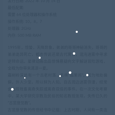
发行日期: 2022 年 10 月 14 日
最低配置:
需要 64 位处理器和操作系统
操作系统: 10，8，7
处理器: 2GHz
内存: 500 MB RAM
1995年，惊蛰，天降异象，弟弟的哥哥神秘消失，哥哥的
弟弟诡异死亡，都市传说还是古代寓言，混沌迷雾中寻求
逆转命运。星律动画出品惊悚悬疑向文字解谜冒险游戏，
全程为你带来清凉一夏。
霜树岭深处有一个古老村落，名唤“霜果闾”。因为地处偏
僻，外人少至，所以鲜为人知。自古周边迷雾弥漫，经常
会出现牲畜离奇失踪或离奇双倍的事件。在一次文化考察
中，某大学研究宗教及民俗的知名教授发现，失传已久的
“古茁登觉教”。
古茁登觉教的传世经书中记载：上古时期，人间有一类连