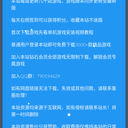
本站每周更新几十款游戏，游戏版本同步更新至最新
版
每天右侧签到可以获得积分，收藏本站不迷路
首次下载游戏先看单机游戏安装视频教程
普通用户登录本站即可免费下载3000+款精品游戏
加入本站钻石会员全部游戏无限制下载，解锁会员专
属游戏
1. 本站所有资源来源于用户分享和网络转载，如有侵权或不妥之
加入QQ群：790194629
处资源请联系客服处理！
2. 分享目的仅供大家学习和交流，请不要用于商业用途!
如有网盘链接无法下载，失效或其他问题，请联系客
3. 如果你也有好资源或者游戏，可以联系客服上传分享，分享有
服处理！
积分奖励和额外收入！
本站资源均来源于互联网，如有侵权请联系站长！将
4. 本站提供的游戏、软件等等其他资源，都不包含技术服务请大
第一时间删除
家谅解！
本站资源售价只是赞助，收取费用仅维持本站的日常
5. 如有网盘链接无法下载、失效或其他问题等等，请联系客服处