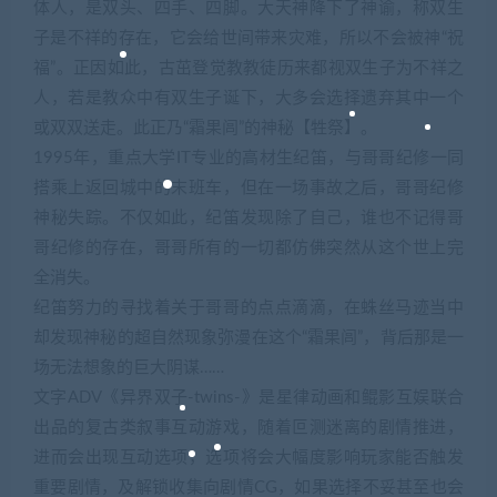
体人，是双头、四手、四脚。大天神降下了神谕，称双生
子是不祥的存在，它会给世间带来灾难，所以不会被神“祝
福”。正因如此，古茁登觉教教徒历来都视双生子为不祥之
人，若是教众中有双生子诞下，大多会选择遗弃其中一个
或双双送走。此正乃“霜果闾”的神秘【牲祭】。
1995年，重点大学IT专业的高材生纪笛，与哥哥纪修一同
搭乘上返回城中的末班车，但在一场事故之后，哥哥纪修
神秘失踪。不仅如此，纪笛发现除了自己，谁也不记得哥
哥纪修的存在，哥哥所有的一切都仿佛突然从这个世上完
全消失。
纪笛努力的寻找着关于哥哥的点点滴滴，在蛛丝马迹当中
却发现神秘的超自然现象弥漫在这个“霜果闾”，背后那是一
场无法想象的巨大阴谋……
文字ADV《异界双子-twins-》是星律动画和鲲影互娱联合
出品的复古类叙事互动游戏，随着叵测迷离的剧情推进，
进而会出现互动选项，选项将会大幅度影响玩家能否触发
重要剧情，及解锁收集向剧情CG，如果选择不妥甚至也会