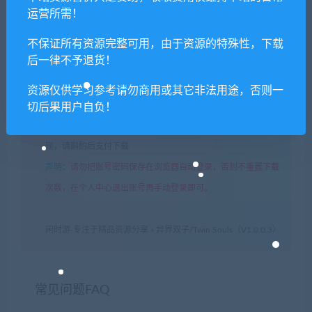
运营所需！
理！
6. 本站资源售价只是赞助，收取费用仅维持本站的日常运营所
不保证所有资源完整可用，由于资源的特殊性，下载
后一律不予退货！
需！
7. 如遇到加密压缩包，默认解压密码为"xianshivip.com",如遇到
资源仅供学习参考请勿商用或其它非法用途，否则一
无法解压的请联系客服！
切后果用户自负！
8. 因为资源和软件均为可复制品，所以不支持任何理由的退款兑
现，请斟酌后支付下载
声明
：
请勿把账号密码保存在浏览器自动登录，否则不重置下载
次数，在个人中心退出账号再手动登录即可。
闲时游-专注于精品资源分享
»
异界双子/Twin Souls（V1.0.0.3）
常见问题FAQ