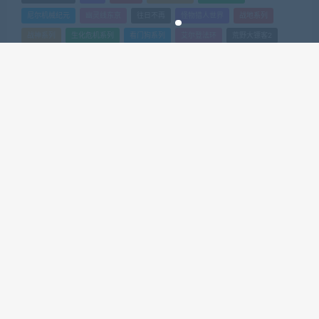
尼尔机械纪元
幽灵线东京
往日不再
怪物猎人世界
战地系列
战神系列
生化危机系列
看门狗系列
艾尔登法环
荒野大镖客2
赛博朋克2077
骑马与砍杀
积分排行榜
1
254
ghtyvxlz
积分
2
219
yangwen
积分
3
188
Z8574726
积分
4
184
xf97jsj
积分
5
155
gdlx
积分