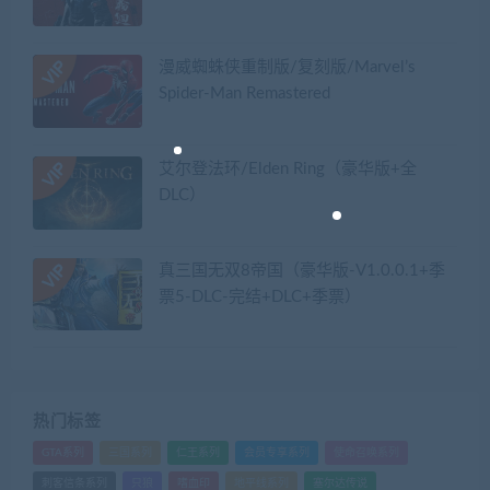
漫威蜘蛛侠重制版/复刻版/Marvel’s
Spider-Man Remastered
艾尔登法环/Elden Ring（豪华版+全
DLC）
真三国无双8帝国（豪华版-V1.0.0.1+季
票5-DLC-完结+DLC+季票）
热门标签
GTA系列
三国系列
仁王系列
会员专享系列
使命召唤系列
刺客信条系列
只狼
嗜血印
地平线系列
塞尔达传说