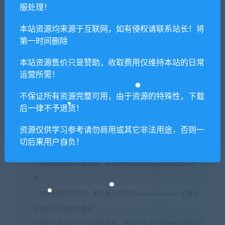
服处理！
本站资源均来源于互联网，如有侵权请联系站长！将
1. 本站所有资源来源于用户分享和网络转载，如有侵权或不妥之
第一时间删除
处资源请联系客服处理！
2. 分享目的仅供大家学习和交流，请不要用于商业用途!
本站资源售价只是赞助，收取费用仅维持本站的日常
3. 如果你也有好资源或者游戏，可以联系客服上传分享，分享有
运营所需！
积分奖励和额外收入！
不保证所有资源完整可用，由于资源的特殊性，下载
4. 本站提供的游戏、软件等等其他资源，都不包含技术服务请大
后一律不予退货！
家谅解！
资源仅供学习参考请勿商用或其它非法用途，否则一
5. 如有网盘链接无法下载、失效或其他问题等等，请联系客服处
切后果用户自负！
理！
6. 本站资源售价只是赞助，收取费用仅维持本站的日常运营所
需！
7. 如遇到加密压缩包，默认解压密码为"xianshivip.com",如遇到
无法解压的请联系客服！
8. 因为资源和软件均为可复制品，所以不支持任何理由的退款兑