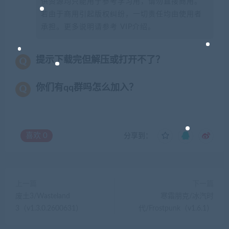
供资源均只能用于参考学习用，请勿直接商用。
若由于商用引起版权纠纷，一切责任均由使用者
承担。更多说明请参考 VIP介绍。
提示下载完但解压或打开不了？
你们有qq群吗怎么加入？
喜欢
0
分享到：
上一篇
下一篇
废土3/Wasteland
寒霜朋克/冰汽时
3（v1.3.0.2600631）
代/Frostpunk（v1.6.1）