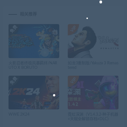
相关推荐
火影忍者终极风暴羁绊/NAR
如龙3重制版/Yakuza 3 Remas
UTO X BORUTO
tered
WWE 2K24
霓虹深渊（V1.4.3.2-种子机器
+天赋全解锁存档+DLC）