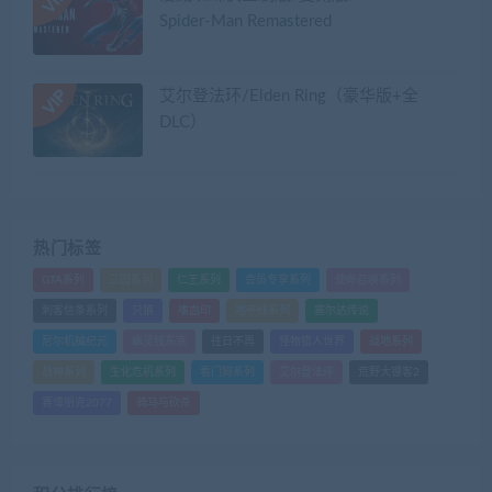
Spider-Man Remastered
艾尔登法环/Elden Ring（豪华版+全
DLC）
热门标签
GTA系列
三国系列
仁王系列
会员专享系列
使命召唤系列
刺客信条系列
只狼
嗜血印
地平线系列
塞尔达传说
尼尔机械纪元
幽灵线东京
往日不再
怪物猎人世界
战地系列
战神系列
生化危机系列
看门狗系列
艾尔登法环
荒野大镖客2
赛博朋克2077
骑马与砍杀