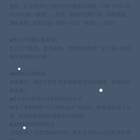
系统，让全世界为之狂热的对战格斗游戏『THE KING OF
FIGHTERS（拳皇）』系列。继前作时隔六年，游戏画面、
游戏系统、联机功能、突破一切的『拳皇15』完成！
■总计39名格斗家参战！
历代人气角色、复活角色、全新角色参战！史上最火热的
拳皇大赛就此开幕！
■剧情将迎来高潮
故事模式，描绘了前作“拳皇新剧情”的后续篇章。剧情将迎
来高潮！
■结合系列游戏对战系统的完全形态
继承了系列传统“3对3组队战斗”的同时，新增全新战斗系
统。畅享前所未有的速度感与爽快感！
■流畅多彩的联机对战
游戏采用了回滚式网络代码。更有多彩的对战功能等你选