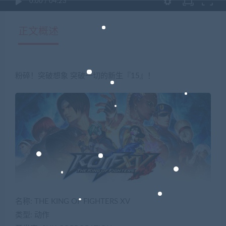
0:00
/
04:23
正文概述
粉碎！突破想象 突破一切的新生『15』！
名称: THE KING OF FIGHTERS XV
类型: 动作