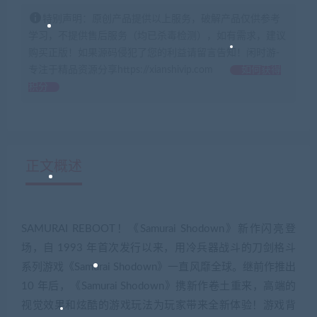
特别声明：原创产品提供以上服务，破解产品仅供参考
学习，不提供售后服务（均已杀毒检测），如有需求，建议
购买正版！如果源码侵犯了您的利益请留言告知！闲时游-
专注于精品资源分享https://xianshivip.com
如何获得
积分
正文概述
SAMURAI REBOOT！《Samurai Shodown》新作闪亮登
场，自 1993 年首次发行以来，用冷兵器战斗的刀剑格斗
系列游戏《Samurai Shodown》一直风靡全球。继前作推出
10 年后，《Samurai Shodown》携新作卷土重来，高端的
视觉效果和炫酷的游戏玩法为玩家带来全新体验！游戏背