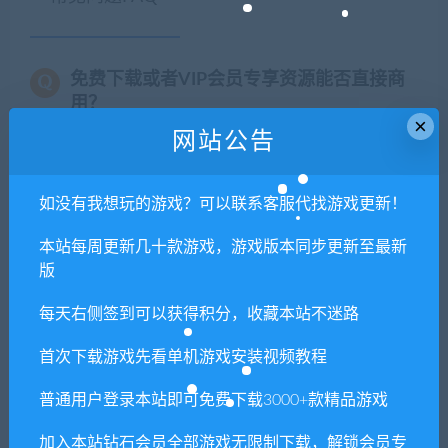
免费下载或者VIP会员专享资源能否直接商
用？
×
网站公告
本站所有资源版权均属于原作者所有，这里所提
供资源均只能用于参考学习用，请勿直接商用。
如没有我想玩的游戏？可以联系客服代找游戏更新！
若由于商用引起版权纠纷，一切责任均由使用者
承担。更多说明请参考 VIP介绍。
本站每周更新几十款游戏，游戏版本同步更新至最新
版
提示下载完但解压或打开不了？
每天右侧签到可以获得积分，收藏本站不迷路
你们有qq群吗怎么加入？
首次下载游戏先看单机游戏安装视频教程
普通用户登录本站即可免费下载3000+款精品游戏
加入本站钻石会员全部游戏无限制下载，解锁会员专
喜欢
0
分享到：