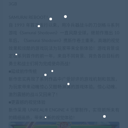
3GB
SAMURAI REBOOT！
自 1993 年首次发行以来，用冷兵器战斗的刀剑格斗系列
游戏《Samurai Shodown》一直风靡全球。继前作推出 10
年后，《Samurai Shodown》携新作卷土重来，高端的视觉
效果和炫酷的游戏玩法为玩家带来全新体验！游戏背景设
定在系列首作的前一年，来自不同背景、背负各自目标的
勇士和战士们将为完成使命而战！
■延续前作传统
新作忠实再现了系列作品中广受好评的游戏机制和氛围，
为玩家带来动魄惊心又酣畅淋漓的游戏体验。惊心动魄、
激烈震撼的战斗又回来了！
■更震撼的视觉体验
新作采用 UNREAL® ENGINE 4 引擎制作，实现前所未有
的精细画质，带来全新的视觉体验！