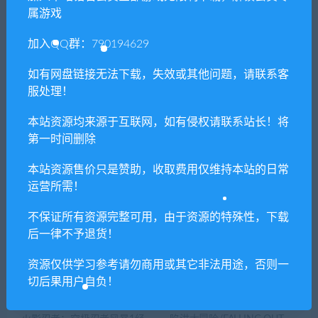
属游戏
加入QQ群：790194629
上一篇
下一篇
如有网盘链接无法下载，失效或其他问题，请联系客
最终幻想15/Final Fantasy XV
上古卷轴5：天际传奇纯净版
服处理！
（v1.9.32.08版 集成3DLC黎
明守卫 炉火 龙裔 官方高清材
本站资源均来源于互联网，如有侵权请联系站长！将
质包）
第一时间删除
本站资源售价只是赞助，收取费用仅维持本站的日常
运营所需！
相关推荐
不保证所有资源完整可用，由于资源的特殊性，下载
后一律不予退货！
资源仅供学习参考请勿商用或其它非法用途，否则一
切后果用户自负！