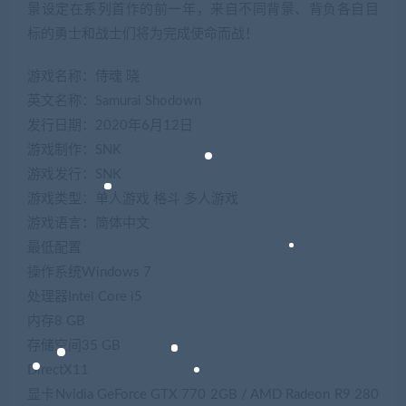
景设定在系列首作的前一年，来自不同背景、背负各自目
标的勇士和战士们将为完成使命而战！
游戏名称：侍魂 晓
英文名称：Samurai Shodown
发行日期：2020年6月12日
游戏制作：SNK
游戏发行：SNK
游戏类型：单人游戏 格斗 多人游戏
游戏语言：简体中文
最低配置
操作系统Windows 7
处理器Intel Core i5
内存8 GB
存储空间35 GB
DirectX11
显卡Nvidia GeForce GTX 770 2GB / AMD Radeon R9 280