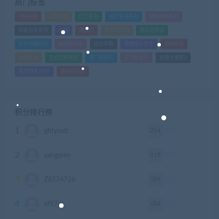
热门标签
GTA系列
三国系列
仁王系列
会员专享系列
使命召唤系列
刺客信条系列
只狼
嗜血印
地平线系列
塞尔达传说
尼尔机械纪元
幽灵线东京
往日不再
怪物猎人世界
战地系列
战神系列
生化危机系列
看门狗系列
艾尔登法环
荒野大镖客2
赛博朋克2077
骑马与砍杀
积分排行榜
1
254
ghtyvxlz
积分
2
219
yangwen
积分
3
189
Z8574726
积分
4
184
xf97jsj
积分