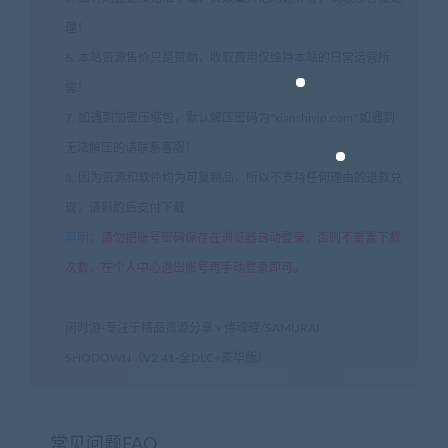
理！
6. 本站资源售价只是赞助，收取费用仅维持本站的日常运营所
需！
7. 如遇到加密压缩包，默认解压密码为"xianshivip.com",如遇到
无法解压的请联系客服！
8. 因为资源和软件均为可复制品，所以不支持任何理由的退款兑
现，请斟酌后支付下载
声明
：
请勿把账号密码保存在浏览器自动登录，否则不重置下载
次数，在个人中心退出账号再手动登录即可。
闲时游-专注于精品资源分享
»
侍魂晓/SAMURAI
SHODOWN（V2.41-全DLC+豪华版）
常见问题FAQ