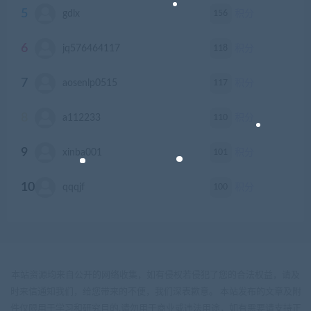
5
156
gdlx
积分
6
118
jq576464117
积分
7
117
aosenlp0515
积分
8
110
a112233
积分
9
101
xinba001
积分
10
100
qqqjf
积分
本站资源均来自公开的网络收集，如有侵权若侵犯了您的合法权益，请及
时来信通知我们，给您带来的不便，我们深表歉意。 本站发布的文章及附
件仅限用于学习和研究目的.请勿用于商业或违法用途，如有需要请支持正