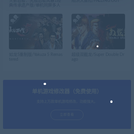
火影忍者：究极忍者风暴1经
陷洪大冒险/FALLING OUT
典传承遗产版/单机同屏多人
如龙5重制版/Yakuza 5 Remas
超级双截龙/Super Double Dr
tered
ago
单机游戏修改器（免费使用）
支持上万款单机游戏修改，功能强大。
立即查看