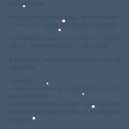
同时也支持社保哦。
未来还有2张图也会呈现给大家体验，我当然不会说这是为
了 Landlord Girls（斗地主少女）游戏 提前来爆光宣传的。
7月15日重量级的 Landlord Girls（斗地主少女） 应该就可
以发行了，精彩的剧情有趣的玩法，一如既往的社保
都在等待着大家，对本游戏玩的不满意或者不尽兴的大佬
们强烈推荐哦。
【游戏介绍】
《Efflorescence of Lust》是一款创意拼图+互动点击打神
仙双玩法的休闲游戏。
它可以提高您的观察能力与动手能力，只要一路过关斩将
即可达到轻松减压的游戏宗旨。除此之外更多福利内容等
待你去开启。