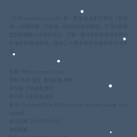
《Efflorescence of Lust》是一款互动点击打神仙（有社
保）+创意拼图（无社保）双玩法的休闲游戏。 它可以提高
您的观察能力与动手能力，只要一路过关斩将即可达到轻
松减压的游戏宗旨。除此之外更多福利内容等待你去开
启。
名称: Efflorescence of Lust
类型: 休闲, 独立, 角色扮演, 策略
开发商: 七彩绘色游戏
发行商: 七彩绘色游戏
系列: Landlord Girls, Efflorescence of Lust, Gazing from
beyond
发行日期: 2020年2月4日
最低配置: