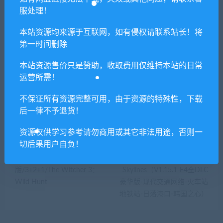
服处理！
提示下载完但解压或打开不了？
本站资源均来源于互联网，如有侵权请联系站长！将
第一时间删除
你们有qq群吗怎么加入？
本站资源售价只是赞助，收取费用仅维持本站的日常
运营所需！
不保证所有资源完整可用，由于资源的特殊性，下载
喜欢
0
分享到：
后一律不予退货！
资源仅供学习参考请勿商用或其它非法用途，否则一
切后果用户自负！
上一篇
下一篇
巫师3：狂猎年度
城市天际线/Cities:
版/3+2+1/The Witcher 3：
Skylines（V1.15.1-F4全DLC
Wild Hunt
豪华版-现代交通网络-火车站
地铁站-日落港口-韩国之心）