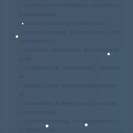
1. 本站所有资源来源于用户分享和网络转载，如有侵权或不妥之
处资源请联系客服处理！
2. 分享目的仅供大家学习和交流，请不要用于商业用途!
3. 如果你也有好资源或者游戏，可以联系客服上传分享，分享有
积分奖励和额外收入！
4. 本站提供的游戏、软件等等其他资源，都不包含技术服务请大
家谅解！
5. 如有网盘链接无法下载、失效或其他问题等等，请联系客服处
理！
6. 本站资源售价只是赞助，收取费用仅维持本站的日常运营所
需！
7. 如遇到加密压缩包，默认解压密码为"xianshivip.com",如遇到
无法解压的请联系客服！
8. 因为资源和软件均为可复制品，所以不支持任何理由的退款兑
现，请斟酌后支付下载