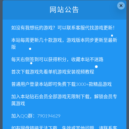
×
声明
：
请勿把账号密码保存在浏览器自动登录，否则不重置下载
网站公告
次数，在个人中心退出账号再手动登录即可。
如没有我想玩的游戏？可以联系客服代找游戏更新！
闲时游-专注于精品资源分享
»
欲望开花
本站每周更新几十款游戏，游戏版本同步更新至最新
版
常见问题FAQ
每天右侧签到可以获得积分，收藏本站不迷路
首次下载游戏先看单机游戏安装视频教程
免费下载或者VIP会员专享资源能否直接商
普通用户登录本站即可免费下载3000+款精品游戏
用？
加入本站钻石会员全部游戏无限制下载，解锁会员专
属游戏
本站所有资源版权均属于原作者所有，这里所提
供资源均只能用于参考学习用，请勿直接商用。
加入QQ群：790194629
若由于商用引起版权纠纷，一切责任均由使用者
承担。更多说明请参考 VIP介绍。
如有网盘链接无法下载，失效或其他问题，请联系客