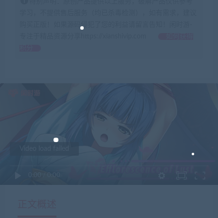
特别声明：原创产品提供以上服务，破解产品仅供参考
学习，不提供售后服务（均已杀毒检测），如有需求，建议
购买正版！如果源码侵犯了您的利益请留言告知！闲时游-
专注于精品资源分享https://xianshivip.com
如何获得
积分
Video load failed
0:00
/
0:00
正文概述