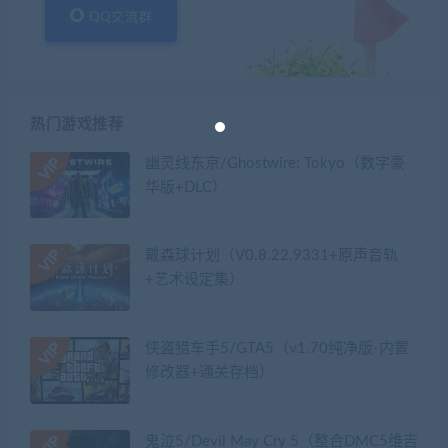
QQ交流群
热门游戏推荐
幽灵线东京/Ghostwire: Tokyo（数字豪
华版+DLC）
戴森球计划（V0.8.22.9331+原声音轨
+艺术设定集）
侠盗猎车手5/GTA5（v1.70纯净版-内置
修改器+通关存档）
鬼泣5/Devil May Cry 5（整合DMC5维吉