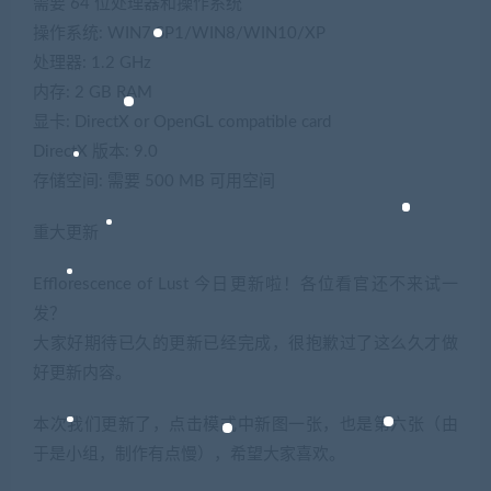
需要 64 位处理器和操作系统
操作系统: WIN7 SP1/WIN8/WIN10/XP
处理器: 1.2 GHz
内存: 2 GB RAM
显卡: DirectX or OpenGL compatible card
DirectX 版本: 9.0
存储空间: 需要 500 MB 可用空间
重大更新
Efflorescence of Lust 今日更新啦！各位看官还不来试一
发？
大家好期待已久的更新已经完成，很抱歉过了这么久才做
好更新内容。
本次我们更新了，点击模式中新图一张，也是第六张（由
于是小组，制作有点慢），希望大家喜欢。