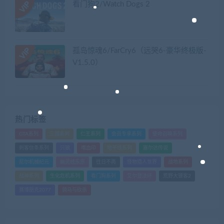
看门狗2/Watch Dogs 2
孤岛惊魂6/FarCry6（远哭6-豪华终极版-
V1.5.0）
热门标签
GTA系列
三国系列
仁王系列
会员专享系列
使命召唤系列
刺客信条系列
只狼
嗜血印
地平线系列
塞尔达传说
尼尔机械纪元
幽灵线东京
往日不再
怪物猎人世界
战地系列
战神系列
生化危机系列
看门狗系列
艾尔登法环
荒野大镖客2
赛博朋克2077
骑马与砍杀