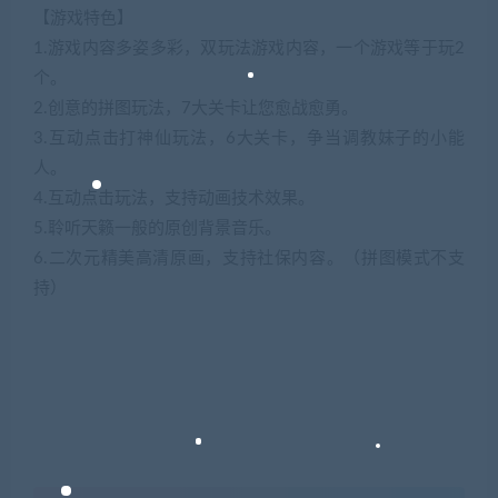
【游戏特色】
1.游戏内容多姿多彩，双玩法游戏内容，一个游戏等于玩2
个。
2.创意的拼图玩法，7大关卡让您愈战愈勇。
3.互动点击打神仙玩法，6大关卡，争当调教妹子的小能
人。
4.互动点击玩法，支持动画技术效果。
5.聆听天籁一般的原创背景音乐。
6.二次元精美高清原画，支持社保内容。（拼图模式不支
持）