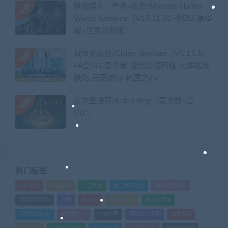
怪物猎人：世界-冰原/Monster Hunter
World: Iceborne（V15.11.01-全DLC豪华
版+世界定制版）
城市天际线/Cities: Skylines（V1.15.1-
F4全DLC豪华版-现代交通网络-火车站地
铁站-日落港口-韩国之心）
艾尔登法环/Elden Ring（豪华版+全
DLC）
热门标签
GTA系列
三国系列
仁王系列
会员专享系列
使命召唤系列
刺客信条系列
只狼
嗜血印
地平线系列
塞尔达传说
尼尔机械纪元
幽灵线东京
往日不再
怪物猎人世界
战地系列