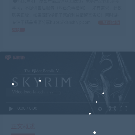
特别声明：原创产品提供以上服务，破解产品仅供参考
学习，不提供售后服务（均已杀毒检测），如有需求，建议
购买正版！如果源码侵犯了您的利益请留言告知！闲时游-
专注于精品资源分享https://xianshivip.com
如何获得
积分
Video load failed
0:00
/
0:00
正文概述