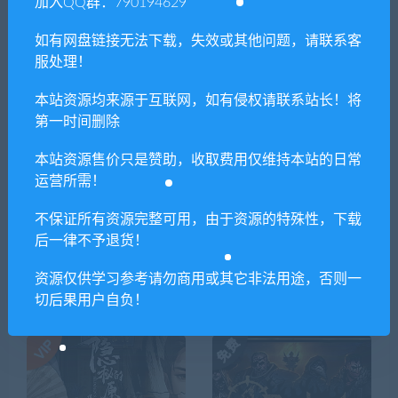
加入QQ群：790194629
上一篇
下一篇
战争机器：战略版/Gears
King Exit（最终典藏版+全
如有网盘链接无法下载，失效或其他问题，请联系客
Tactics
DLC）
服处理！
本站资源均来源于互联网，如有侵权请联系站长！将
第一时间删除
相关推荐
本站资源售价只是赞助，收取费用仅维持本站的日常
运营所需！
不保证所有资源完整可用，由于资源的特殊性，下载
后一律不予退货！
资源仅供学习参考请勿商用或其它非法用途，否则一
魔法门之英雄无敌：上古纪
层层梦境/Dreamscaper（正
元/Heroes of Might and Magi
式版）
切后果用户自负！
c: Olden Era