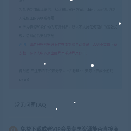
需！
7. 如遇到加密压缩包，默认解压密码为"xianshivip.com",如遇到
无法解压的请联系客服！
8. 因为资源和软件均为可复制品，所以不支持任何理由的退款兑
现，请斟酌后支付下载
声明
：
请勿把账号密码保存在浏览器自动登录，否则不重置下载
次数，在个人中心退出账号再手动登录即可。
闲时游-专注于精品资源分享
»
上古卷轴5：天际（养成小游戏
MOD）
常见问题FAQ
免费下载或者VIP会员专享资源能否直接商