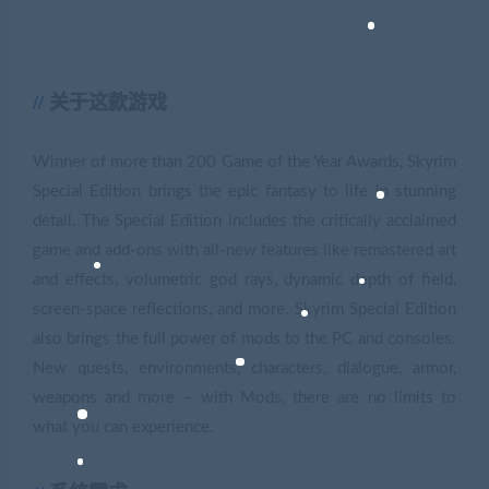
关于这款游戏
Winner of more than 200 Game of the Year Awards, Skyrim
Special Edition brings the epic fantasy to life in stunning
detail. The Special Edition includes the critically acclaimed
game and add-ons with all-new features like remastered art
and effects, volumetric god rays, dynamic depth of field,
screen-space reflections, and more. Skyrim Special Edition
also brings the full power of mods to the PC and consoles.
New quests, environments, characters, dialogue, armor,
weapons and more – with Mods, there are no limits to
what you can experience.