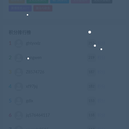
战神系列
生化危机系列
看门狗系列
艾尔登法环
荒野大镖客2
赛博朋克2077
骑马与砍杀
积分排行榜
1
252
ghtyvxlz
积分
2
219
yangwen
积分
3
187
Z8574726
积分
4
182
xf97jsj
积分
5
153
gdlx
积分
6
118
jq576464117
积分