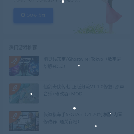
QQ交流群
热门游戏推荐
幽灵线东京/Ghostwire: Tokyo（数字豪
华版+DLC）
仙剑奇侠传七-正版分流V1.1.0修复+原声
音乐+修改器+MOD
侠盗猎车手5/GTA5（v1.70纯净版-内置
修改器+通关存档）