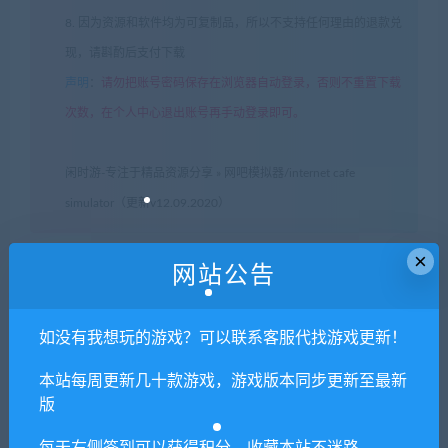
8. 因为资源和软件均为可复制品，所以不支持任何理由的退款兑
现，请斟酌后支付下载
声明
：
请勿把账号密码保存在浏览器自动登录，否则不重置下载
次数，在个人中心退出账号再手动登录即可。
闲时游-专注于精品资源分享
»
网吧模拟器/internet cafe
simulator（更新v12.09.2020）
×
网站公告
常见问题FAQ
如没有我想玩的游戏？可以联系客服代找游戏更新！
免费下载或者VIP会员专享资源能否直接商
本站每周更新几十款游戏，游戏版本同步更新至最新
用？
版