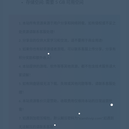
存储空间: 需要 5 GB 可用空间
1. 本站所有资源来源于用户分享和网络转载，如有侵权或不妥之
处资源请联系客服处理！
2. 分享目的仅供大家学习和交流，请不要用于商业用途!
3. 如果你也有好资源或者游戏，可以联系客服上传分享，分享有
积分奖励和额外收入！
4. 本站提供的游戏、软件等等其他资源，都不包含技术服务请大
家谅解！
5. 如有网盘链接无法下载、失效或其他问题等等，请联系客服处
理！
6. 本站资源售价只是赞助，收取费用仅维持本站的日常运营所
需！
7. 如遇到加密压缩包，默认解压密码为"xianshivip.com",如遇到
无法解压的请联系客服！