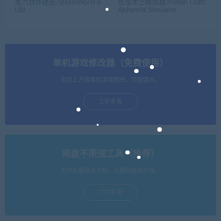
蒸汽世界建造/SteamWorld B
炼金术士模拟器/Potion Craft:
uild
Alchemist Simulator
单机游戏修改器（免费使用）
支持上万款单机游戏修改，功能强大。
立即查看
网盘不限速工具（推荐）
支持批量高速下载，无需网盘客户端。
立即查看