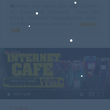
特别声明：原创产品提供以上服务，破解产品仅供参考
学习，不提供售后服务（均已杀毒检测），如有需求，建议
购买正版！如果源码侵犯了您的利益请留言告知！闲时游-
专注于精品资源分享https://xianshivip.com
如何获得
积分
Video load failed
0:00
/
0:00
正文概述