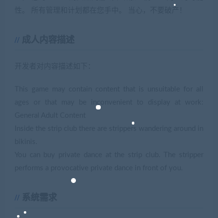
性。 所有管理和计划都在您手中。 当心，不要破产！
成人内容描述
开发者对内容描述如下：
This game may contain content that is unsuitable for all
ages or that may be inconvenient to display at work:
General Adult Content
Inside the strip club there are strippers wandering around in
bikinis.
You can buy private dance at the strip club. The stripper
performs a provocative private dance in front of you.
系统需求