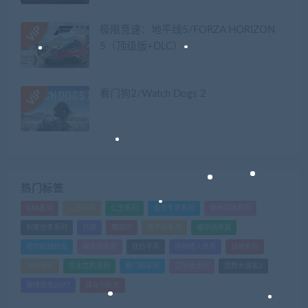
极限竞速：地平线5/FORZA HORIZON
5（顶级版+DLC）
看门狗2/Watch Dogs 2
热门标签
GTA系列
三国系列
仁王系列
会员专享系列
使命召唤系列
刺客信条系列
只狼
嗜血印
地平线系列
塞尔达传说
尼尔机械纪元
幽灵线东京
往日不再
怪物猎人世界
战地系列
战神系列
生化危机系列
看门狗系列
艾尔登法环
荒野大镖客2
赛博朋克2077
骑马与砍杀