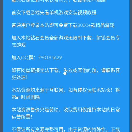
每天右侧签到可以获得积分，收藏本站不迷路
本站所有资源版权均属于原作者所有，这里所提
供资源均只能用于参考学习用，请勿直接商用。
首次下载游戏先看单机游戏安装视频教程
若由于商用引起版权纠纷，一切责任均由使用者
承担。更多说明请参考 VIP介绍。
普通用户登录本站即可免费下载3000+款精品游戏
加入本站钻石会员全部游戏无限制下载，解锁会员专
提示下载完但解压或打开不了？
属游戏
你们有qq群吗怎么加入？
加入QQ群：790194629
如有网盘链接无法下载，失效或其他问题，请联系客
服处理！
喜欢
0
分享到：
本站资源均来源于互联网，如有侵权请联系站长！将
第一时间删除
本站资源售价只是赞助，收取费用仅维持本站的日常
上一篇
下一篇
运营所需！
网吧模拟器2/Internet Cafe
盗贼小偷模拟/Thief
Simulator
Simulator（v1.45）
不保证所有资源完整可用，由于资源的特殊性，下载