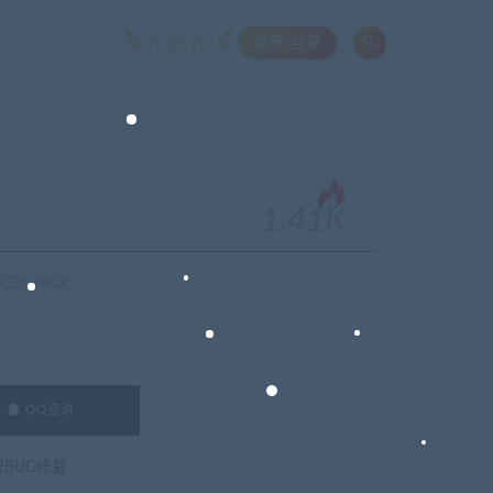
注册/登录
升级SVIP
。
1.41K
注1.41K次
QQ咨询
费BUG修复