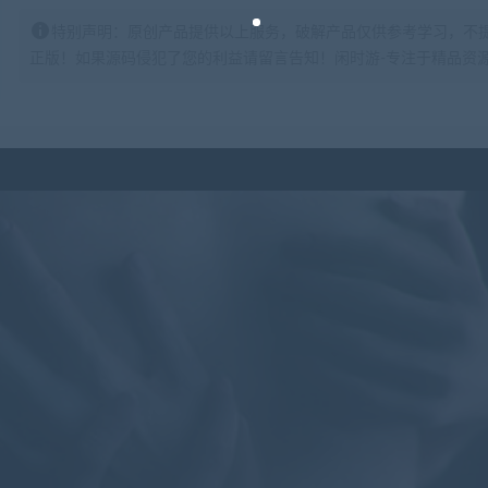
特别声明：原创产品提供以上服务，破解产品仅供参考学习，不
正版！如果源码侵犯了您的利益请留言告知！闲时游-专注于精品资源分享https: