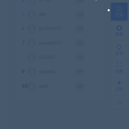
4
xf97jsj
积分
5
153
gdlx
积分
签到
6
118
jq576464117
积分
客服
7
117
aosenlp0515
积分
反馈
8
110
a112233
积分
全屏
9
101
xinba001
积分
10
100
qqqjf
积分
切换