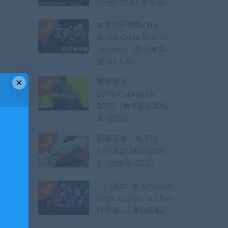
Vergil-全DLC豪华版）
女鬼桥开魂路/The
Bridge Curse Road to
Salvation（数位豪华
版-V1.5.6）
×
赛博朋克
2077/Cyberpunk
2077（豪华版2.20版
本-全DLC）
极限竞速：地平线
5/FORZA HORIZON
5（顶级版+DLC）
看门狗3：军团/Watch
Dogs: Legion（v1.5.6-
终极版+高清材质包）