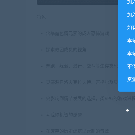
加
加入
特色
如
含暴露色情元素的成人恐怖游戏
本
探索教团成员的视角
本
奔跑、躲藏、潜行、战斗等生存类恐怖游戏
不
资
灵感源自洛夫克拉夫特、吉格尔及贝克辛斯
会影响到情节发展的选择，类RPG的游戏进
考验你机智的谜题
在废弃的历史建筑里录制的音效