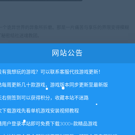
一个诡异世界的异象所折磨。那是一片痛苦与享乐的界限变得模糊
了秘密结社迷魂教团。
教团仪式，见证当俗世的声色已无法满足欲望后会发生什么。
网站公告
的神秘世界。
没有我想玩的游戏？可以联系客服代找游戏更新！
站每周更新几十款游戏，游戏版本同步更新至最新版
天右侧签到可以获得积分，收藏本站不迷路
次下载游戏先看单机游戏安装视频教程
通用户登录本站即可免费下载3000+款精品游戏