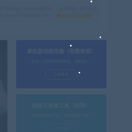
提供售后服务（均已杀毒检测），如有需求，建议购买
//xianshivip.com
如何获得 积分
单机游戏修改器（免费使用）
支持上万款单机游戏修改，功能强大。
立即查看
网盘不限速工具（推荐）
支持批量高速下载，无需网盘客户端。
立即查看