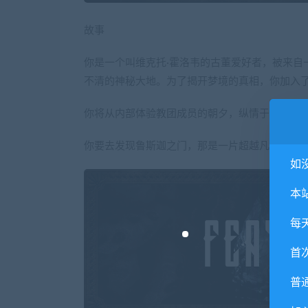
故事
你是一个叫维克托·霍洛韦的古董爱好者，被来自
不清的神秘大地。为了揭开梦境的真相，你加入
你将从内部体验教团成员的朝夕，纵情于疯狂的
你要去发现鲁斯迦之门，那是一片超越凡人理解
如
本
每
首
普