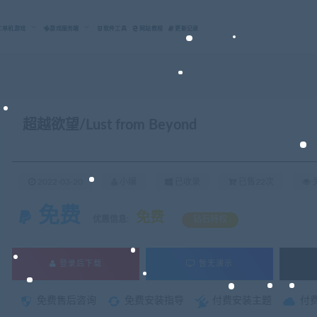
C单机游戏
游戏服务端
软件工具
网站教程
更新记录
超越欲望/Lust from Beyond
2022-03-20
小编
已收录
已售22次
关
免费
免费
优惠信息:
钻石特权
登录后下载
暂无演示
免费售后咨询
免费安装指导
付费安装主题
付