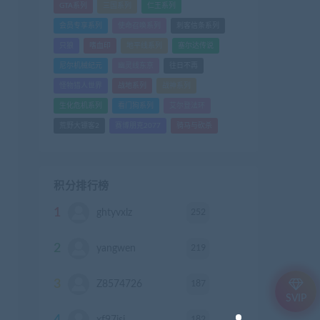
GTA系列
三国系列
仁王系列
会员专享系列
使命召唤系列
刺客信条系列
只狼
嗜血印
地平线系列
塞尔达传说
尼尔机械纪元
幽灵线东京
往日不再
怪物猎人世界
战地系列
战神系列
生化危机系列
看门狗系列
艾尔登法环
荒野大镖客2
赛博朋克2077
骑马与砍杀
积分排行榜
1
252
ghtyvxlz
积分
2
219
yangwen
积分
3
187
Z8574726
积分
SVIP
182