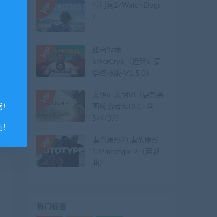
看门狗2/Watch Dogs
2
孤岛惊魂
6/FarCry6（远哭6-豪
华终极版-V1.5.0）
文明6-文明VI（更新英
国统治者包DLC+含
货！
5/4/3/）
负！
虐杀原形2+虐杀原形
1/Prototype 2（两部
曲）
热门标签