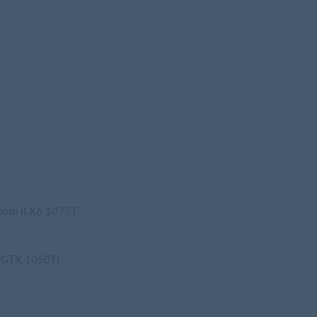
nom II X6 1075T
e GTX 1050Ti