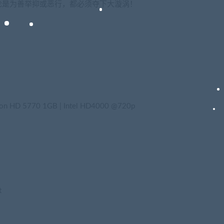
论是为善举抑或恶行，都必须夺下大漩涡！
n HD 5770 1GB | Intel HD4000 @720p
t