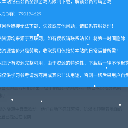
入本站钻石会员全部游戏无限制下载，解锁会员专属游戏
等精灵的法师会议决定创建一座巨大的魔法漩涡，从而如同排水管
混沌魔域。如今，这座大漩涡正在颤抖，世界再次走上了毁灭的边
QQ群：790194629
有网盘链接无法下载，失效或其他问题，请联系客服处理！
灾难。然而，有些人却在收集着它可怕的能量并谋划着自己的阴
站资源均来源于互联网，如有侵权请联系站长！将第一时间删除
的命运。
站资源售价只是赞助，收取费用仅维持本站的日常运营所需！
们竭尽全力稳定大漩涡，因为它所搅动的正是精灵故乡的天空。
保证所有资源完整可用，由于资源的特殊性，下载后一律不予退
领着麾下的蜥蜴人战群离开故乡露丝契亚并向北开进。他的目标也
所制定的『大计划』。
源仅供学习参考请勿商用或其它非法用途，否则一切后果用户自
迷宫般的黑方舟们杀出了位于纳迦罗斯的巢穴。他已敏锐地感觉到
机！
臭的隧道中蠢蠢欲动。他们在地下疯狂繁殖，饥渴地仰望着地面的
天启已是近在眼前…