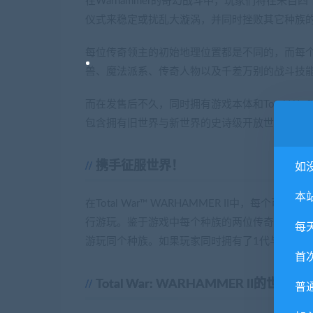
在Warhammer的奇幻战斗中，玩家们将在来
仪式来稳定或扰乱大漩涡，并同时挫败其它种族
每位传奇领主的初始地理位置都是不同的，而每
兽、魔法派系、传奇人物以及千差万别的战斗技
而在发售后不久，同时拥有游戏本体和Total War
包含拥有旧世界与新世界的史诗级开放世界，在
携手征服世界！
如
本
在Total War™ WARHAMMER II中，
行游玩。鉴于游戏中每个种族的两位传奇领主的
每
游玩同个种族。如果玩家同时拥有了1代与2代游
首
Total War: WARHAMMER II的世界
普