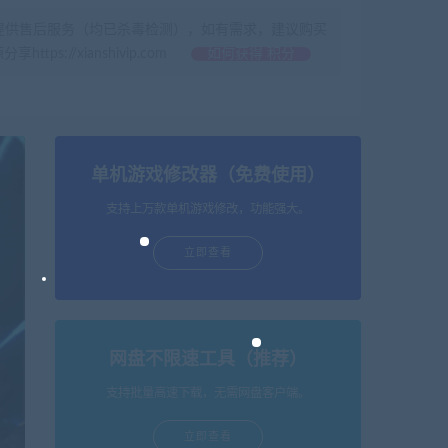
提供售后服务（均已杀毒检测），如有需求，建议购买
//xianshivip.com
如何获得 积分
单机游戏修改器（免费使用）
支持上万款单机游戏修改，功能强大。
立即查看
网盘不限速工具（推荐）
支持批量高速下载，无需网盘客户端。
立即查看