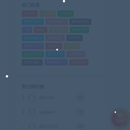
热门标签
GTA系列
三国系列
仁王系列
会员专享系列
使命召唤系列
刺客信条系列
只狼
嗜血印
地平线系列
塞尔达传说
尼尔机械纪元
幽灵线东京
往日不再
怪物猎人世界
战地系列
战神系列
生化危机系列
看门狗系列
艾尔登法环
荒野大镖客2
赛博朋克2077
骑马与砍杀
积分排行榜
1
255
ghtyvxlz
积分
2
219
yangwen
积分
SVIP
3
189
Z8574726
积分