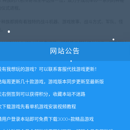
自四个种族的八名传奇领主中选择一位，致力于成功举办一系列的神秘
的仪式进程。
个种族都拥有着独特的战斗机器、游戏故事、战斗方式、军队、怪
能。
™ WARHAMMER II的玩家将可以解锁第三部独特的战役：探索同时
网站公告
此，玩家们将可以使用两部作品中所包含的所有可用种族！
没有我想玩的游戏？可以联系客服代找游戏更新！
站每周更新几十款游戏，游戏版本同步更新至最新版
每个可用种族都可以同时在单人游戏和多人游戏中，以及自定义与多人战斗中进
初始位置各不相同，所以两位玩家甚至可以在双人合作游戏中同时
天右侧签到可以获得积分，收藏本站不迷路
戏，那么玩家将可以在多人战役中随意游玩已拥有的任何种族。
次下载游戏先看单机游戏安装视频教程
通用户登录本站即可免费下载3000+款精品游戏