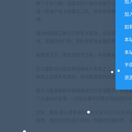
加
数个千年以前，当混沌的入侵兵临城下之际，高
道一般抽干世上的魔法之风，进而将恶魔们赶回
加入
缘。
如
强大的国度正致力于修复大漩涡，从而避免这场
本
谋。竞赛已经打响，而胜者将就此掌控整个世界
本
泰瑞昂王子，奥苏安的守卫者，率领着高等精灵
不
史兰魔祭司马兹达穆迪端坐于乘舆之上，他正率
是阻止这场天地浩劫，但他要遵循的却是古圣们
资
巫王马雷基斯统帅着施虐成性的黑暗精灵，还有
了大漩涡的衰落——这是他重夺凤凰王位的绝好时
此外，奎克·猎头者率领的斯卡文鼠人们也正在恶
局势。他们的动机无人知晓，但确凿无疑的是，