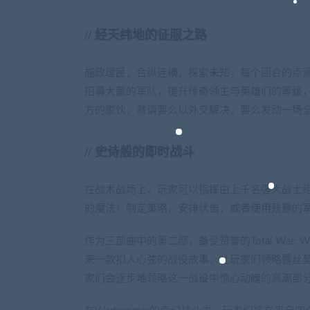
经天纬地的征服之路
施政理民，合纵连横，探索未知，每个回合的点
招募大量的军队，提升传奇领主与英雄们的等级
方的家伙，就请要么以外交解决，要么发动一场
史诗般的即时战斗
在战术战场上，玩家可以指挥由上千名强大战士
的魔法！制定策略，安排伏击，或者使用残暴的
作为三部曲中的第二部，备受赞誉的Total War: WA
来一款扣人心弦的战役故事，让玩家们领略露丝
家们会逐步地领略这一战役中惊心动魄的高潮部分，