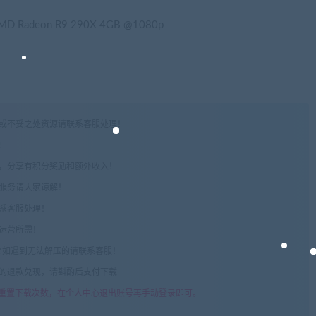
AMD Radeon R9 290X 4GB @1080p
权或不妥之处资源请联系客服处理！
!
享，分享有积分奖励和额外收入！
术服务请大家谅解！
联系客服处理！
常运营所需！
com",如遇到无法解压的请联系客服！
由的退款兑现，请斟酌后支付下载
重置下载次数，在个人中心退出账号再手动登录即可。