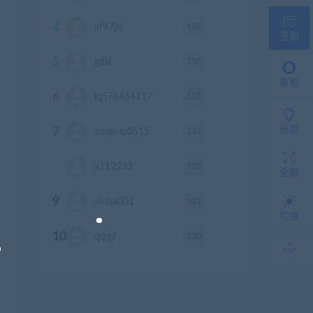
4
184
xf97jsj
积分
签到
5
156
gdlx
积分
客服
6
118
jq576464117
积分
反馈
7
117
aosenlp0515
积分
8
110
a112233
积分
全屏
9
101
xinba001
积分
切换
10
100
qqqjf
积分