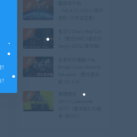
戴森球计划
（V0.8.22.9331+原声
音轨+艺术设定集）
鬼泣5/Devil May Cry
5（整合DMC5维吉尔
Vergil-全DLC豪华版）
女鬼桥开魂路/The
Bridge Curse Road to
货！
Salvation（数位豪华
负！
版-V1.5.6）
赛博朋克
2077/Cyberpunk
2077（豪华版2.20版
本-全DLC）