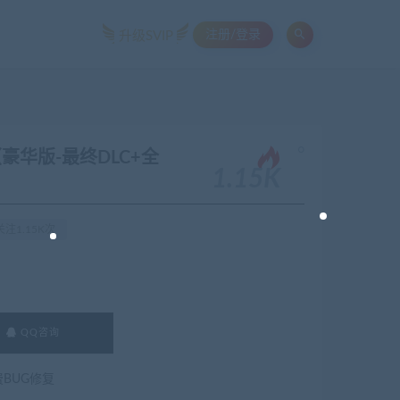
注册/登录
升级SVIP
。
II（豪华版-最终DLC+全
1.15K
注1.15K次
QQ咨询
费BUG修复