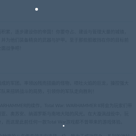
滴积累，逐步建设你的帝国！你要夺占、建设与管理大量的城镇，
，并为他们装备精良的武器与护甲。至于那些胆敢挡在你的目标前
全面战争吧！
组成的军团。率领凶残而扭曲的怪物，喷吐火焰的巨龙，操控强大
军队来扭转战斗的局势，引领你的军队走向胜利！
RHAMMER的续作，Total War: WARHAMMER II将会为玩家们带
契亚、奥苏安、纳迦罗斯与南地大陆的风光。在大漩涡战役中，玩
而这是此前任何一款Total War游戏都不曾带来的游戏体验。