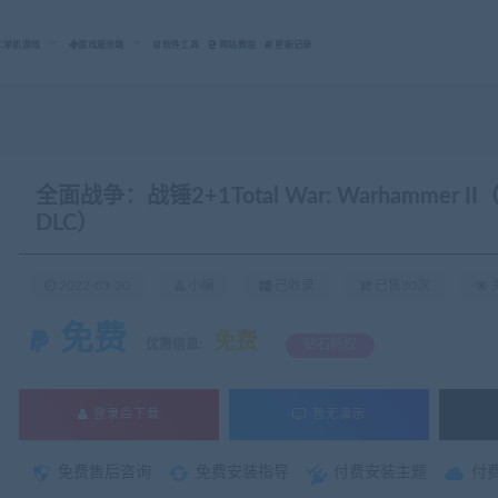
C单机游戏
游戏服务端
软件工具
网站教程
更新记录
全面战争：战锤2+1Total War: Warhammer 
DLC）
2022-03-20
小编
已收录
已售30次
关
免费
免费
优惠信息:
钻石特权
登录后下载
暂无演示
免费售后咨询
免费安装指导
付费安装主题
付