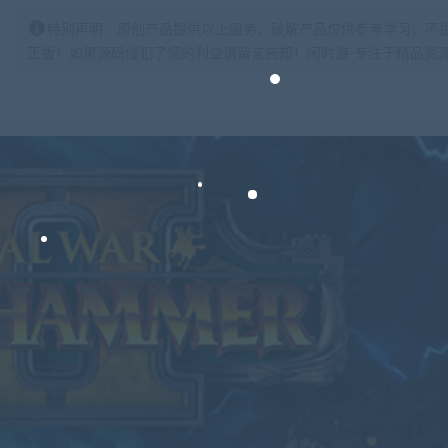
特别声明：原创产品提供以上服务，破解产品仅供参考学习，不
正版！如果源码侵犯了您的利益请留言告知！闲时游-专注于精品资源分享https: