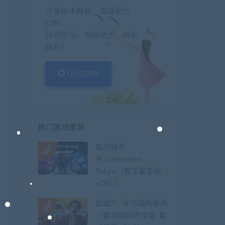
分享技术教程、赠送积分
CDK
共同学习，共同进步，共同
成长！
QQ交流群
热门游戏推荐
幽灵线东
京/Ghostwire:
Tokyo（数字豪华版
+DLC）
如龙7：光与暗的去向
（豪华国际完全版-集