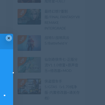
成修复+DLC）
最终幻想7重制
版/FINAL FANTASY VII
REMAKE
INTERGRADE
×
战地5/战地风云
5/Battlefield V
仙剑奇侠传七-正版分
流V1.1.0修复+原声音
乐+修改器+MOD
侠盗猎车手
5/GTA5（v1.70纯净
版-内置修改器+通关存
档）