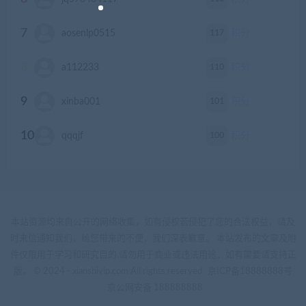
7
117
aosenlp0515
积分
8
110
a112233
积分
9
101
xinba001
积分
10
100
qqqjf
积分
本站资源均来自公开的网络收集，如有侵权若侵犯了您的合法权益，请及
时来信通知我们，给您带来的不便，我们深表歉意。 本站发布的文章及附
件仅限用于学习和研究目的.请勿用于商业或违法用途，如有需要请支持正
版。 © 2024 - xianshivip.com All rights reserved
京ICP备18888888号
京公网安备 188888888