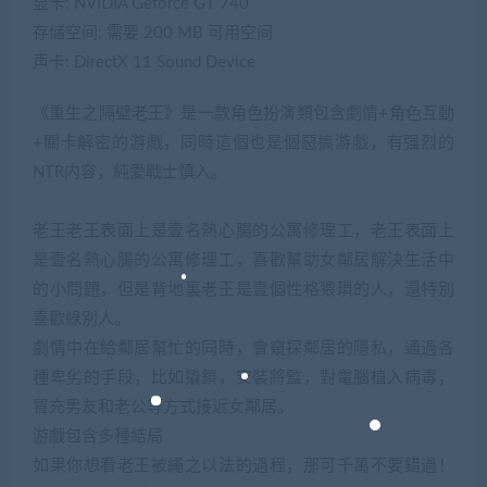
显卡: NVIDIA Geforce GT 740
存储空间: 需要 200 MB 可用空间
声卡: DirectX 11 Sound Device
《重生之隔壁老王》是一款角色扮演類包含劇情+角色互動
+關卡解密的游戲，同時這個也是個惡搞游戲，有强烈的
NTR内容，純愛戰士慎入。
老王老王表面上是壹名熱心腸的公寓修理工，老王表面上
是壹名熱心腸的公寓修理工，喜歡幫助女鄰居解決生活中
的小問題，但是背地裏老王是壹個性格猥瑣的人，還特別
喜歡綠別人。
劇情中在給鄰居幫忙的同時，會窺探鄰居的隱私，通過各
種卑劣的手段，比如撬鎖，安裝將監，對電腦植入病毒，
冒充男友和老公等方式接近女鄰居。
游戲包含多種結局
如果你想看老王被繩之以法的過程，那可千萬不要錯過！