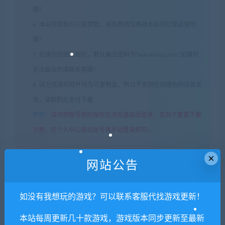
理！
6. 本站资源售价只是赞助，收取费用仅维持本站的日常运营所
需！
7. 如遇到加密压缩包，默认解压密码为"xianshivip.com",如遇到
无法解压的请联系客服！
8. 因为资源和软件均为可复制品，所以不支持任何理由的退款兑
现，请斟酌后支付下载
声明
：
请勿把账号密码保存在浏览器自动登录，否则不重置下载
次数，在个人中心退出账号再手动登录即可。
×
闲时游-专注于精品资源分享
»
重生之隔壁老王/Rebirth:Mr Wang
网站公告
如没有我想玩的游戏？可以联系客服代找游戏更新！
常见问题FAQ
本站每周更新几十款游戏，游戏版本同步更新至最新