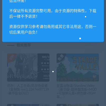
运营所需！
不保证所有资源完整可用，由于资源的特殊性，下载
上一篇
下一篇
后一律不予退货！
多娜多娜:一起来干坏事吧
实况足球2021/eFootball PES
（V1.1豪华版-集成MOD）
2021
资源仅供学习参考请勿商用或其它非法用途，否则一
切后果用户自负！
相关推荐
尼尔：人工生命/尼尔伪装者
星露谷物语/Stardew Valley
（复制体-ver.1.22474487139
（豪华版-超神魔改版+MOD
-豪华版全DLC）
+可替换元素+修改器+BGM
等… ）