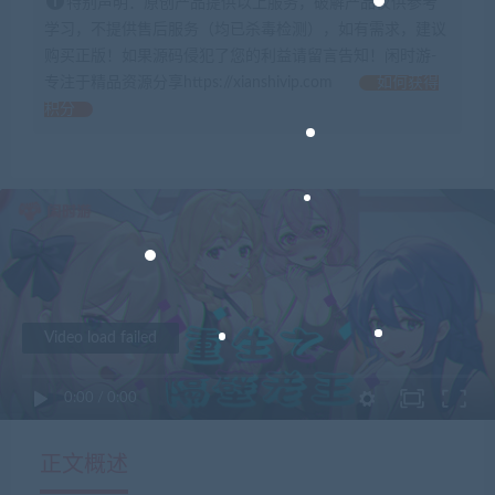
特别声明：原创产品提供以上服务，破解产品仅供参考
学习，不提供售后服务（均已杀毒检测），如有需求，建议
购买正版！如果源码侵犯了您的利益请留言告知！闲时游-
专注于精品资源分享https://xianshivip.com
如何获得
积分
Video load failed
0:00
/
0:00
正文概述