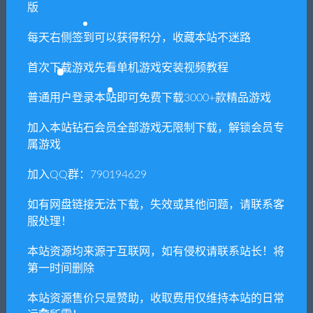
版
免费下载或者VIP会员专享资源能否直接商
每天右侧签到可以获得积分，收藏本站不迷路
用？
首次下载游戏先看单机游戏安装视频教程
本站所有资源版权均属于原作者所有，这里所提
普通用户登录本站即可免费下载3000+款精品游戏
供资源均只能用于参考学习用，请勿直接商用。
若由于商用引起版权纠纷，一切责任均由使用者
加入本站钻石会员全部游戏无限制下载，解锁会员专
承担。更多说明请参考 VIP介绍。
属游戏
加入QQ群：790194629
提示下载完但解压或打开不了？
如有网盘链接无法下载，失效或其他问题，请联系客
你们有qq群吗怎么加入？
服处理！
本站资源均来源于互联网，如有侵权请联系站长！将
第一时间删除
喜欢
0
分享到：
本站资源售价只是赞助，收取费用仅维持本站的日常