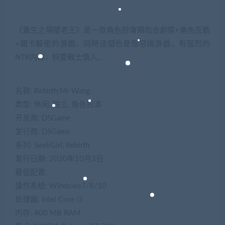
《重生之隔壁老王》是一款角色扮演類包含劇情+角色互動
+關卡解密的游戲，同時這個也是個惡搞游戲，有强烈的
NTR内容，純愛戰士慎入。
名称: Rebirth:Mr Wang
类型: 休闲, 独立, 角色扮演
开发商: DSGame
发行商: DSGame
系列: SeekGirl, Rebirth
发行日期: 2020年10月3日
最低配置:
操作系统: Windows7/8/10
处理器: Intel Core i3
内存: 400 MB RAM