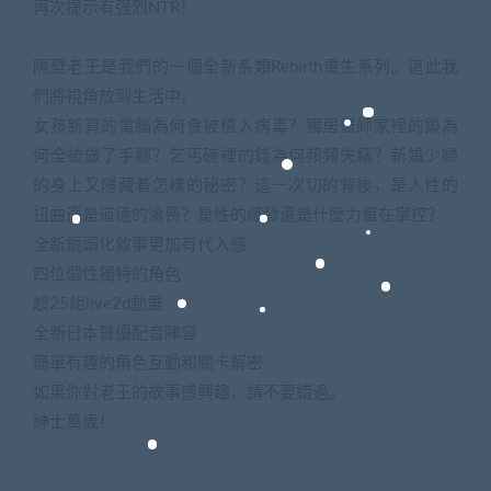
再次提示有强烈NTR！
隔壁老王是我們的一個全新系類Rebirth重生系列。這此我
們將視角放到生活中。
女孩新買的電腦為何會被植入病毒？獨居畫師家裡的鎖為
何全被做了手腳？乞丐碗裡的錢為何頻頻失竊？新婚少婦
的身上又隱藏着怎樣的秘密？這一次切的背後，是人性的
扭曲還是道德的淪喪？是性的爆發還是什麼力量在掌控？
全新鏡頭化敘事更加有代入感
四位個性獨特的角色
超25組live2d動畫
全新日本聲優配音陣容
簡單有趣的角色互動和關卡解密
如果你對老王的故事感興趣，請不要錯過。
紳士萬歲！