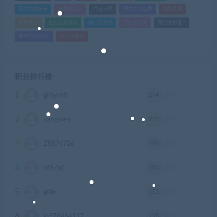
尼尔机械纪元
幽灵线东京
往日不再
怪物猎人世界
战地系列
战神系列
生化危机系列
看门狗系列
艾尔登法环
荒野大镖客2
赛博朋克2077
骑马与砍杀
积分排行榜
1
254
ghtyvxlz
积分
2
219
yangwen
积分
3
188
Z8574726
积分
4
184
xf97jsj
积分
5
155
gdlx
积分
6
118
jq576464117
积分