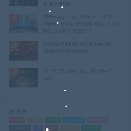
版+世界定制版）
城市天际线/Cities: Skylines（V1.15.1-
F4全DLC豪华版-现代交通网络-火车站地
铁站-日落港口-韩国之心）
漫威蜘蛛侠重制版/复刻版/Marvel’s
Spider-Man Remastered
艾尔登法环/Elden Ring（豪华版+全
DLC）
热门标签
GTA系列
三国系列
仁王系列
会员专享系列
使命召唤系列
刺客信条系列
只狼
嗜血印
地平线系列
塞尔达传说