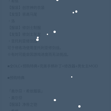
・希侬
【服装】创世神的衣装
【发型】崇高马尾
・洛
【服装】修剑士制服
【发型】修剑士灰发
・圣托利亚修剑战
可于修练场使用圣托利亚修剑战。
※有时可能会因游戏进度而无法挑战。
■全DLC+预购特典+完美手柄补丁+修改器+男女主MOD
■预购特典
「奥尔芬・希侬服装」
・奥尔芬
【服装】净咎之铠