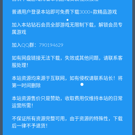
2. 分享目的仅供大家学习和交流，请不要用于商业用途!
普通用户登录本站即可免费下载3000+款精品游戏
3. 如果你也有好资源或者游戏，可以联系客服上传分享，分享有
加入本站钻石会员全部游戏无限制下载，解锁会员专
积分奖励和额外收入！
属游戏
4. 本站提供的游戏、软件等等其他资源，都不包含技术服务请大
家谅解！
加入QQ群：790194629
5. 如有网盘链接无法下载、失效或其他问题等等，请联系客服处
如有网盘链接无法下载，失效或其他问题，请联系客
理！
服处理！
6. 本站资源售价只是赞助，收取费用仅维持本站的日常运营所
本站资源均来源于互联网，如有侵权请联系站长！将
需！
第一时间删除
7. 如遇到加密压缩包，默认解压密码为"xianshivip.com",如遇到
无法解压的请联系客服！
本站资源售价只是赞助，收取费用仅维持本站的日常
运营所需！
8. 因为资源和软件均为可复制品，所以不支持任何理由的退款兑
现，请斟酌后支付下载
不保证所有资源完整可用，由于资源的特殊性，下载
声明
：
请勿把账号密码保存在浏览器自动登录，否则不重置下载
后一律不予退货！
次数，在个人中心退出账号再手动登录即可。