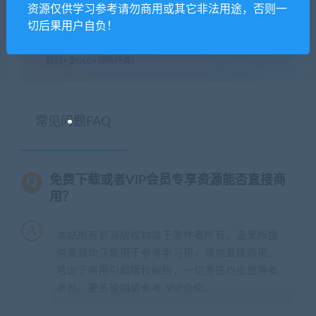
资源仅供学习参考请勿商用或其它非法用途，否则一
切后果用户自负！
闲时游-专注于精品资源分享
»
破晓传奇- 数位究极版（刀剑神域
联动+全DLC+预购特典）
常见问题FAQ
免费下载或者VIP会员专享资源能否直接商
用？
本站所有资源版权均属于原作者所有，这里所提
供资源均只能用于参考学习用，请勿直接商用。
若由于商用引起版权纠纷，一切责任均由使用者
承担。更多说明请参考 VIP介绍。