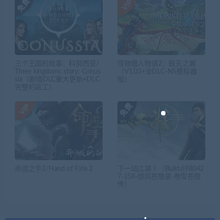
三个王国的故事：科努西亚/
怪物猎人物语2：毁灭之翼
Three kingdoms story: Conus
（V1.03+全DLC-NS模拟器
sia（剧情DLC重大更新+DLC
版）
完整的返工）
命运之手2/Hand of Fate 2
下一站江湖Ⅰ（Build.698042
7-158-惊风苍隐录-卷雪苍隐
传）