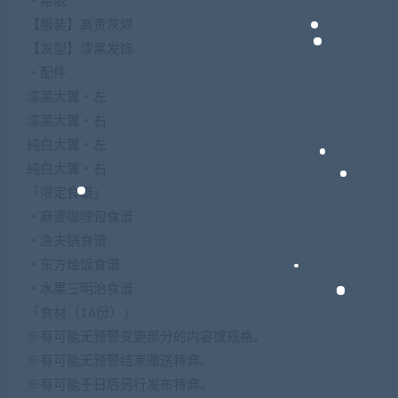
・希侬
【服装】高贵灰烬
【发型】漆黑发饰
・配件
漆黑大翼・左
漆黑大翼・右
纯白大翼・左
纯白大翼・右
「限定食谱」
・麻婆咖哩包食谱
・渔夫锅食谱
・东方烩饭食谱
・水果三明治食谱
「食材（16份）」
※有可能无预警变更部分的内容或规格。
※有可能无预警结束赠送特典。
※有可能于日后另行发布特典。