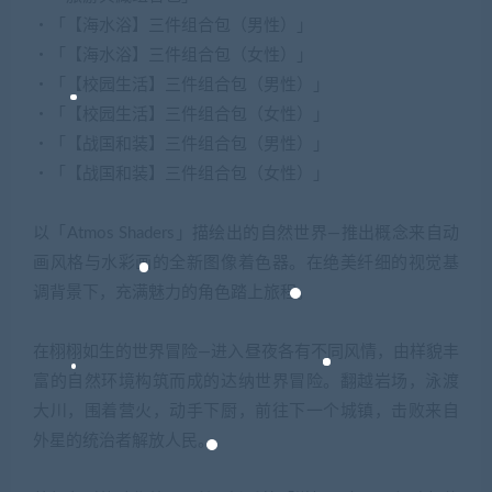
・「【海水浴】三件组合包（男性）」
・「【海水浴】三件组合包（女性）」
・「【校园生活】三件组合包（男性）」
・「【校园生活】三件组合包（女性）」
・「【战国和装】三件组合包（男性）」
・「【战国和装】三件组合包（女性）」
以「Atmos Shaders」描绘出的自然世界—推出概念来自动
画风格与水彩画的全新图像着色器。在绝美纤细的视觉基
调背景下，充满魅力的角色踏上旅程。
在栩栩如生的世界冒险—进入昼夜各有不同风情，由样貌丰
富的自然环境构筑而成的达纳世界冒险。翻越岩场，泳渡
大川，围着营火，动手下厨，前往下一个城镇，击败来自
外星的统治者解放人民。