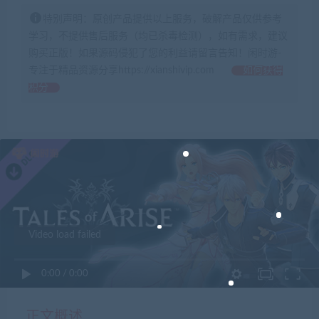
特别声明：原创产品提供以上服务，破解产品仅供参考
学习，不提供售后服务（均已杀毒检测），如有需求，建议
购买正版！如果源码侵犯了您的利益请留言告知！闲时游-
专注于精品资源分享https://xianshivip.com
如何获得
积分
Video load failed
0:00
/
0:00
正文概述