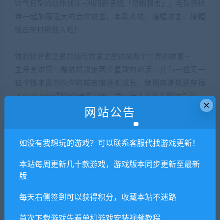
帅气有型的动作战斗—利用新系统「增幅强击」，与队伍伙
伴一起施展强大的合作攻击。串联术技、增幅攻击、增幅
强击来打倒敌人吧！
体验统治者之星雷纳与奴隶之星达纳两个世界的故事—
主角奥尔芬与希侬将决定两个星球的命运，并与一位又一
位个性丰富的伙伴跨越苦难逐渐成长。剧情高潮处还穿插
了由ufotable制作的豪华动画，为一行人的故事增添色彩。
×
网站公告
如没有我想玩的游戏？可以联系客服代找游戏更新！
本站每周更新几十款游戏，游戏版本同步更新至最新
版
每天右侧签到可以获得积分，收藏本站不迷路
1. 本站所有资源来源于用户分享和网络转载，如有侵权或不妥之
处资源请联系客服处理！
首次下载游戏先看单机游戏安装视频教程