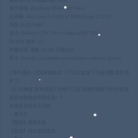
需要 64 位处理器和操作系统
操作系统: Windows 10 (64-bit Only)
处理器: Intel Core i5-2300 or AMD Ryzen 3 1200
内存: 8 GB RAM
显卡: GeForce GTX 760 or Radeon HD 7950
DirectX 版本: 11
存储空间: 需要 45 GB 可用空间
声卡: DirectX compatible soundcard or onboard chipset
1号升级档-刀剑神域联动（下过的直接下升级档集成手柄
补丁）
《刀剑神域 彼岸游境》中桐人与亚丝娜的服装与特别任务
成套出售的合作组合包！！
本商品包含以下内容
・奥尔芬
【服装】漆黑外套
【发型】剑士自然发型