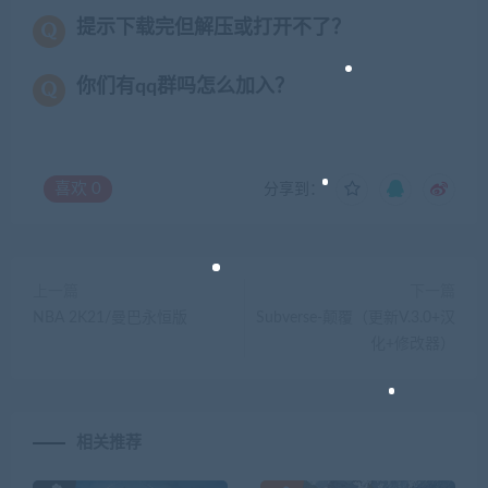
提示下载完但解压或打开不了？
你们有qq群吗怎么加入？
喜欢
0
分享到：
上一篇
下一篇
NBA 2K21/曼巴永恒版
Subverse-颠覆（更新V.3.0+汉
化+修改器）
相关推荐