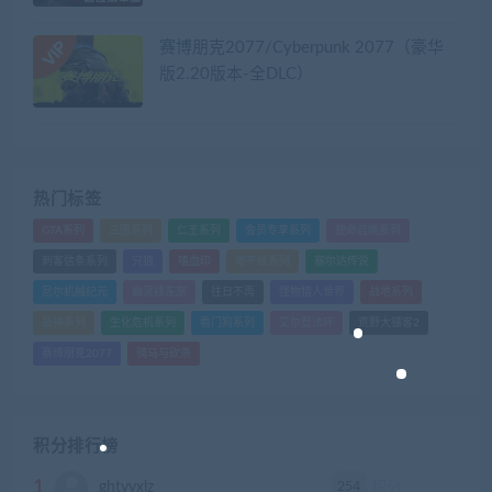
赛博朋克2077/Cyberpunk 2077（豪华
版2.20版本-全DLC）
热门标签
GTA系列
三国系列
仁王系列
会员专享系列
使命召唤系列
刺客信条系列
只狼
嗜血印
地平线系列
塞尔达传说
尼尔机械纪元
幽灵线东京
往日不再
怪物猎人世界
战地系列
战神系列
生化危机系列
看门狗系列
艾尔登法环
荒野大镖客2
赛博朋克2077
骑马与砍杀
积分排行榜
1
254
ghtyvxlz
积分