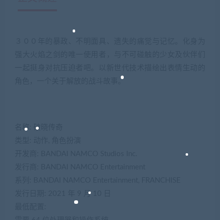
３００年的暴政、不明面具、遗失的痛觉与记忆。化身为
强大火焰之剑的唯一使用者，与不可碰触的少女及伙伴们
一起挺身对抗压迫者吧。以新世代技术描绘出表情生动的
角色，一个关于解放的战斗故事。
名称: 破晓传奇
类型: 动作, 角色扮演
开发商: BANDAI NAMCO Studios Inc.
发行商: BANDAI NAMCO Entertainment
系列: BANDAI NAMCO Entertainment, FRANCHISE
发行日期: 2021 年 9 月 10 日
最低配置: