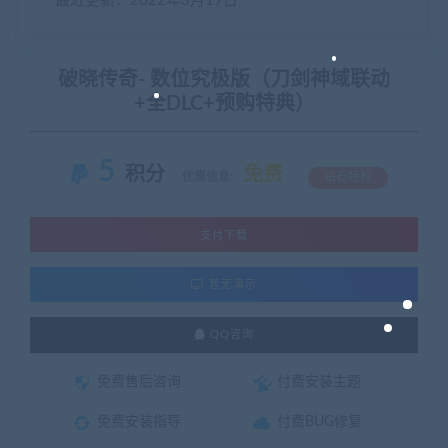
最近更新：2022年3月19日
破晓传奇- 数位究极版（刀剑神域联动
+全DLC+预购特典）
5
积分
免费
优惠信息:
钻石特权
支付下载
暂无演示
QQ咨询
免费售后咨询
付费安装主题
免费安装指导
付费BUG修复