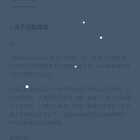
关于这款游戏
《NieR:Automata》讲述了机器人 2B、9S 和 A2 的故事，
以及他们为夺回遭强大机械生命体占领、由机器驱动的反
乌托邦而进行的战斗。
人类已经被来自另一个世界的机械生命体赶出了地球。为
了夺回地球，人类抵抗军孤注一掷，派遣了一支人形机器
人士兵军队，以摧毁入侵者。现在，机械生命体和人形机
器人之间的战争开始了……而这场战争可能很快就将揭开一
个早已被遗忘的世界真相。
游戏特色：