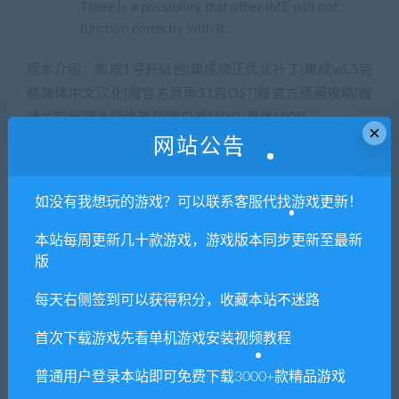
There is a possibility that other IME will not
function correctly with it.
版本介绍：集成1号升级档|集成修正优化补丁|集成v6.5完
整简体中文汉化|赠官方原声31首OST|赠官方原画攻略|赠
通关存档|赠多项修改器|赠白裙MOD/果体MOD
×
网站公告
尼尔机械纪元
如没有我想玩的游戏？可以联系客服代找游戏更新！
本站每周更新几十款游戏，游戏版本同步更新至最新
1. 本站所有资源来源于用户分享和网络转载，如有侵权或不妥之
版
处资源请联系客服处理！
每天右侧签到可以获得积分，收藏本站不迷路
2. 分享目的仅供大家学习和交流，请不要用于商业用途!
首次下载游戏先看单机游戏安装视频教程
3. 如果你也有好资源或者游戏，可以联系客服上传分享，分享有
积分奖励和额外收入！
普通用户登录本站即可免费下载3000+款精品游戏
4. 本站提供的游戏、软件等等其他资源，都不包含技术服务请大