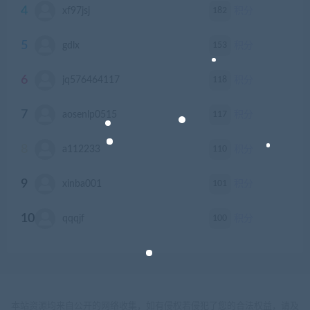
4
182
xf97jsj
积分
5
153
gdlx
积分
6
118
jq576464117
积分
7
117
aosenlp0515
积分
8
110
a112233
积分
9
101
xinba001
积分
10
100
qqqjf
积分
本站资源均来自公开的网络收集，如有侵权若侵犯了您的合法权益，请及