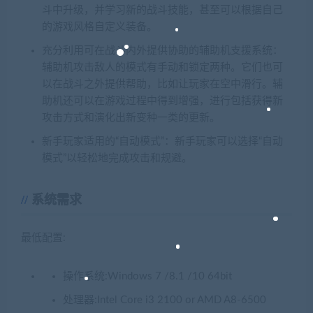
斗中升级，并学习新的战斗技能，甚至可以根据自己
的游戏风格自定义装备。
充分利用可在战斗内外提供协助的辅助机支援系统：
辅助机攻击敌人的模式有手动和锁定两种。它们也可
以在战斗之外提供帮助，比如让玩家在空中滑行。辅
助机还可以在游戏过程中得到增强，进行包括获得新
攻击方式和演化出新变种一类的更新。
新手玩家适用的“自动模式”：新手玩家可以选择“自动
模式”以轻松地完成攻击和规避。
系统需求
最低配置:
操作系统:Windows 7 /8.1 /10 64bit
处理器:Intel Core i3 2100 or AMD A8-6500