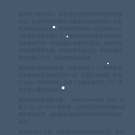
动作感十足的战斗：玩家将可自由地切换近战和远程
攻击，在各种开阔的野外地图里对抗成群的敌人以及
极具挑战性的头目。精准的控制和惊人的流畅战斗对
于新手来说很容易学习，同时也为经验更丰富的动作
玩家提供了进一步挖掘战斗效果的可能性。玩家可结
合轻型和重型攻击，发起高速作战行动，并在迅捷而
帅气的躲闪之间，轻松切换各种武器。
美丽而苍凉的开放世界：这款游戏将令人心醉的美丽
远景和场景无缝地结合在一起，无需区域加载。环境
以 60fps 的帧数呈现；且除了主要故事情节之外，还
包含有大量的支线活动。
精心制作的故事和人物：《NieR:Automata》讲述了机
器人 2B、9S 和 A2 的故事，以及他们为夺回遭强大机
械生命体占领、由机器驱动的反乌托邦而展开的激烈
战斗。
丰富的 RPG 元素：玩家将可获得各种武器类型，在战