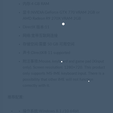
内存:4 GB RAM
显卡:NVIDIA GeForce GTX 770 VRAM 2GB or
AMD Radeon R9 270X VRAM 2GB
DirectX 版本:11
网络:宽带互联网连接
存储空间:需要 50 GB 可用空间
声卡:DirectX® 11 supported
附注事项:Mouse, keyboard and game pad (XInput
only). Screen resolution: 1280×720. This product
only supports MS-IME keyboard input. There is a
possibility that other IME will not function
correctly with it.
推荐配置:
操作系统:Windows 8.1 /10 64bit