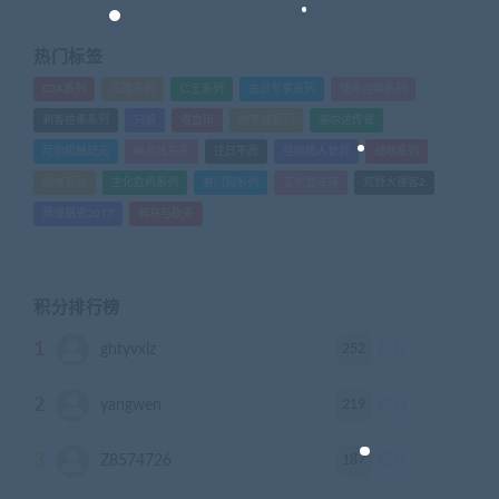
热门标签
GTA系列
三国系列
仁王系列
会员专享系列
使命召唤系列
刺客信条系列
只狼
嗜血印
地平线系列
塞尔达传说
尼尔机械纪元
幽灵线东京
往日不再
怪物猎人世界
战地系列
战神系列
生化危机系列
看门狗系列
艾尔登法环
荒野大镖客2
赛博朋克2077
骑马与砍杀
积分排行榜
1
252
ghtyvxlz
积分
2
219
yangwen
积分
3
187
Z8574726
积分