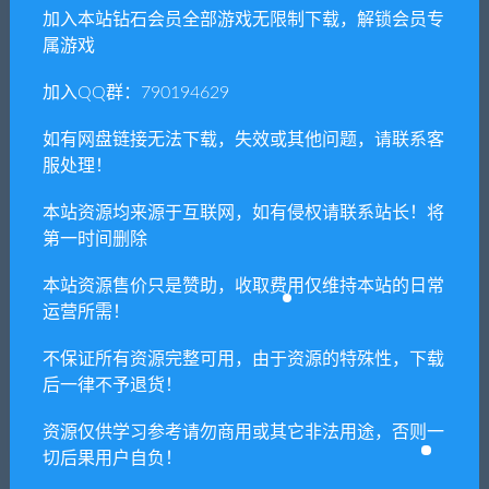
加入本站钻石会员全部游戏无限制下载，解锁会员专
家谅解！
属游戏
5. 如有网盘链接无法下载、失效或其他问题等等，请联系客服处
理！
加入QQ群：790194629
6. 本站资源售价只是赞助，收取费用仅维持本站的日常运营所
如有网盘链接无法下载，失效或其他问题，请联系客
需！
服处理！
7. 如遇到加密压缩包，默认解压密码为"xianshivip.com",如遇到
本站资源均来源于互联网，如有侵权请联系站长！将
无法解压的请联系客服！
第一时间删除
8. 因为资源和软件均为可复制品，所以不支持任何理由的退款兑
本站资源售价只是赞助，收取费用仅维持本站的日常
现，请斟酌后支付下载
运营所需！
声明
：
请勿把账号密码保存在浏览器自动登录，否则不重置下载
次数，在个人中心退出账号再手动登录即可。
不保证所有资源完整可用，由于资源的特殊性，下载
后一律不予退货！
闲时游-专注于精品资源分享
»
尼尔机械纪元/NieR：
资源仅供学习参考请勿商用或其它非法用途，否则一
Automata（更新V6.5版/果体MOD）
切后果用户自负！