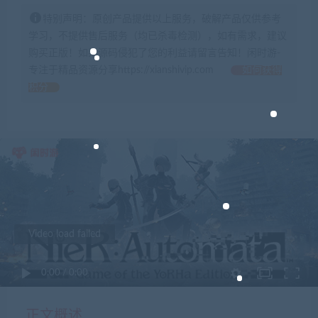
特别声明：原创产品提供以上服务，破解产品仅供参考
学习，不提供售后服务（均已杀毒检测），如有需求，建议
购买正版！如果源码侵犯了您的利益请留言告知！闲时游-
专注于精品资源分享https://xianshivip.com
如何获得
积分
Video load failed
0:00
/
0:00
正文概述