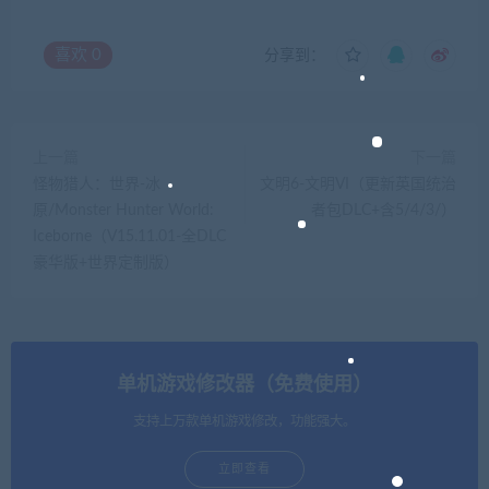
喜欢
0
分享到：
上一篇
下一篇
怪物猎人：世界-冰
文明6-文明VI（更新英国统治
原/Monster Hunter World:
者包DLC+含5/4/3/）
Iceborne（V15.11.01-全DLC
豪华版+世界定制版）
单机游戏修改器（免费使用）
支持上万款单机游戏修改，功能强大。
立即查看