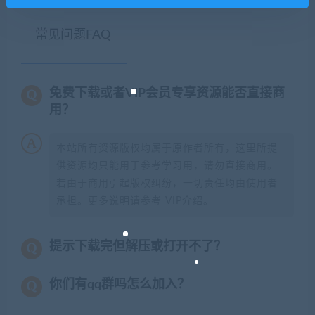
常见问题FAQ
免费下载或者VIP会员专享资源能否直接商
用？
本站所有资源版权均属于原作者所有，这里所提
供资源均只能用于参考学习用，请勿直接商用。
若由于商用引起版权纠纷，一切责任均由使用者
承担。更多说明请参考 VIP介绍。
提示下载完但解压或打开不了？
你们有qq群吗怎么加入？