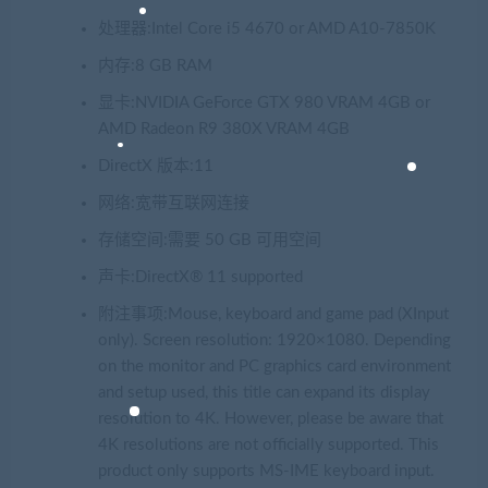
处理器:Intel Core i5 4670 or AMD A10-7850K
内存:8 GB RAM
显卡:NVIDIA GeForce GTX 980 VRAM 4GB or
AMD Radeon R9 380X VRAM 4GB
DirectX 版本:11
网络:宽带互联网连接
存储空间:需要 50 GB 可用空间
声卡:DirectX® 11 supported
附注事项:Mouse, keyboard and game pad (XInput
only). Screen resolution: 1920×1080. Depending
on the monitor and PC graphics card environment
and setup used, this title can expand its display
resolution to 4K. However, please be aware that
4K resolutions are not officially supported. This
product only supports MS-IME keyboard input.