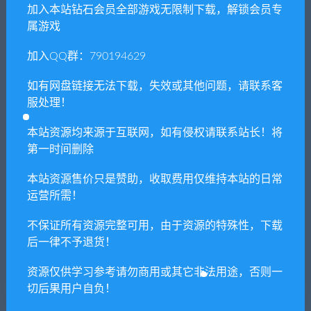
加入本站钻石会员全部游戏无限制下载，解锁会员专
属游戏
（5把武器皮肤 + 1名角色皮肤 + 全员桌面壁纸 + 过膝袜舒
加入QQ群：790194629
雅手机壁纸）
▼《光明记忆：无限》青春魅力套装
如有网盘链接无法下载，失效或其他问题，请联系客
服处理！
本站资源均来源于互联网，如有侵权请联系站长！将
第一时间删除
本站资源售价只是赞助，收取费用仅维持本站的日常
运营所需！
不保证所有资源完整可用，由于资源的特殊性，下载
（5把武器皮肤 + 1名角色皮肤 + 白丝舒雅手机壁纸）
后一律不予退货！
▼《光明记忆：无限》黑丝喵咪套装
资源仅供学习参考请勿商用或其它非法用途，否则一
切后果用户自负！