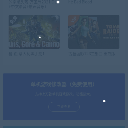
的南瓜头盔-万圣节2021 DLC
ht: Bad Blood
+中文语音+原声音乐）
枪 血 意大利黑手党1
古墓丽影123三部曲 重制版
单机游戏修改器（免费使用）
支持上万款单机游戏修改，功能强大。
立即查看