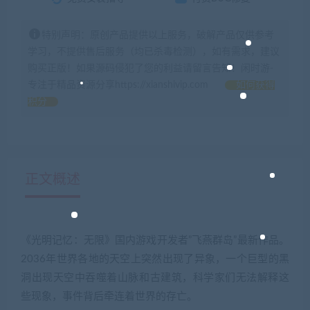
特别声明：原创产品提供以上服务，破解产品仅供参考
学习，不提供售后服务（均已杀毒检测），如有需求，建议
购买正版！如果源码侵犯了您的利益请留言告知！闲时游-
专注于精品资源分享https://xianshivip.com
如何获得
积分
正文概述
《光明记忆：无限》国内游戏开发者”飞燕群岛”最新作品。
2036年世界各地的天空上突然出现了异象，一个巨型的黑
洞出现天空中吞噬着山脉和古建筑，科学家们无法解释这
些现象，事件背后牵连着世界的存亡。