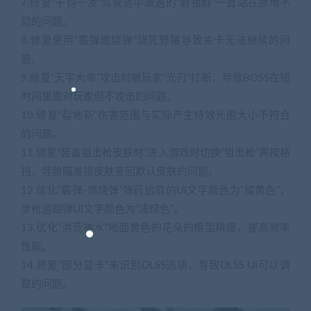
7.修复“千钧一发”驾驶途中遭遇的“野猪群”一直站在原地不
动的问题。
8.修复使用“霰弹燃烧弹”烧死野猪导致关卡无法继续的问
题。
9.修复“天宇大帝”攻击时被玩家“光刃”打断，导致BOSS在短
时间里面对玩家但不攻击的问题。
10.修复“裂地斩”伤害范围与实际产生特效光圈大小不符合
的问题。
11.修复“装备狙击枪皮肤时”进入游戏时切换“狙击枪”再按格
挡，导致瞄准镜皮肤变回默认皮肤的问题。
12.优化“霰弹-燃烧弹”弹药拾取的UI文字颜色为“橘黄色”，
步枪追踪弹UI文字颜色为“浅绿色”。
13.优化“洪荒神水”地面黄色的花朵的模型精度，提高帧率
性能。
14.修复“部分显卡”未识别DLSS选项，导致DLSS UI可以调
整的问题。