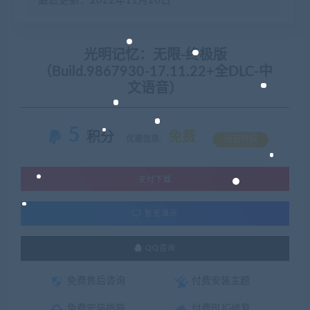
最近更新：2022年11月20日
光明记忆：无限-终极版
（Build.9867930-17.11.22+全DLC-中
文语音）
5
积分
免费
优惠信息:
钻石特权
支付下载
暂无演示
QQ咨询
免费售后咨询
付费安装主题
免费安装指导
付费BUG修复