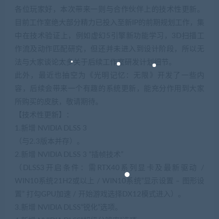
各位玩家好，本次带来一则与合作伙伴上的技术性更新。
目前工作室绝大部分精力已投入至新IP的前期规划工作，集
中在技术验证上，例如虚幻5引擎新功能学习，3D扫描工
作流及动作匹配研究，但还并未进入到设计阶段，所以无
法与大家谈论太多关于后续工作室研发计划细节。
此外，最近也抽空为《光明记忆：无限》开发了一些内
容，后续会带来一个有趣的系统更新，能充分作用到大家
所购买的皮肤，敬请期待。
【技术性更新】：
1.新增 NVIDIA DLSS 3
（与2.3版本并存）。
2.新增 NVIDIA DLSS 3 “插帧技术”
（DLSS3开启条件：需RTX40系列显卡及最新驱动 /
WIN10系统21H2或以上 / WIN10系统”显示设置 – 图形设
置” 打勾GPU加速 / 开始游戏选择DX12模式进入）。
3.新增 NVIDIA DLSS“锐化”选项。