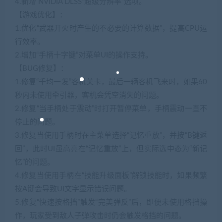
4.新增 NVIDIA DLSS“超级分辨率”选项。
【游戏优化】：
1.优化“武器开火时产生的不必要的计算数据”，提高CPU运
行效率。
2.增加“手柄十字键”对菜单UI的操作支持。
【BUG修复】：
1.修复“千均一发”客机关卡，最后一辆客机飞来时，如果60
秒内未使用牵引器，客机会凭空消失的问题。
2.修复“当手柄处于震动”时打开暂停菜单，手柄震动一直不
停止的问题。
3.修复当使用手柄时在主菜单选择“记忆重放”，并按“B键返
回”，此时UI虽高亮在“记忆重放”上，但实际选中态为“新记
忆”的问题。
4.修复当使用手柄在“技能升级面板”解锁技能时，如果频繁
按A键会导致UI文字显示错误问题。
5.修复“快速按格挡”触发“完美弹反”后，即便未使用格挡操
作，玩家受到敌人子弹攻击时仍会触发格挡的问题。