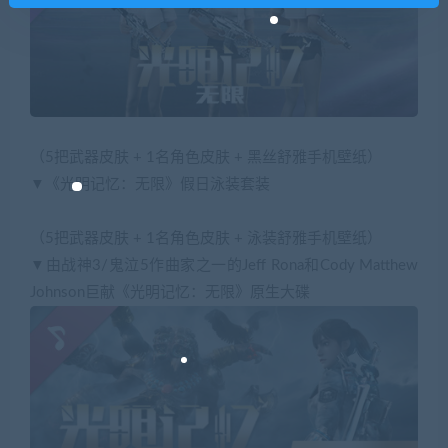
（5把武器皮肤 + 1名角色皮肤 + 黑丝舒雅手机壁纸）
▼《光明记忆：无限》假日泳装套装
（5把武器皮肤 + 1名角色皮肤 + 泳装舒雅手机壁纸）
▼由战神3/鬼泣5作曲家之一的Jeff Rona和Cody Matthew
Johnson巨献《光明记忆：无限》原生大碟