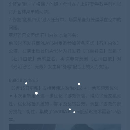
6.修复“脉冲 / 格挡 / 闪避 / 牵引器 / 上挑”新手教学时可以
打开暂停菜单的问题。
7.修复“危机四伏”潜入任务中，场景某些灯笼漂浮在空中的
问题。
覃舒雅日文声优 石川由依 亲笔签名：
前段时间发行商PLAYISM受邀参加著名声优【石川由依】
公演，在演出后台PLAYISM为开发者【飞燕群岛】拿到了
【石川由依】亲笔签名，再次非常感谢【石川由依】对
《光明记忆：无限》女主角“舒雅”配音上的大力支持。
Build.8324865
【3月15日更新】支持英伟达Reflex1.6 + 十余项游戏优化
▼本次更新版本进一步优化了游戏体验，增加了玩家机动
性，优化格挡系统的UI提示及反馈音效，调整了游戏的部
分技能平衡性，集成了NVIDIA Reflex低延迟技术最新1.6版
本。