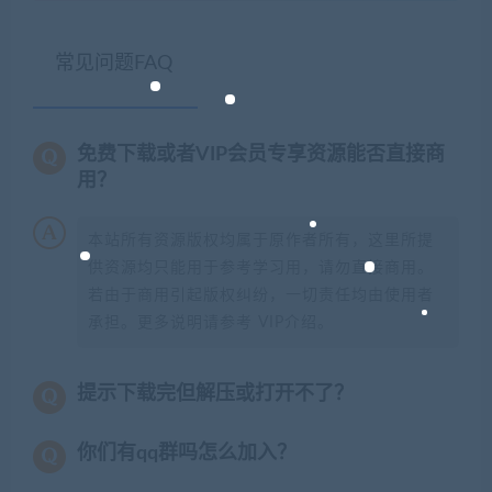
常见问题FAQ
免费下载或者VIP会员专享资源能否直接商
用？
本站所有资源版权均属于原作者所有，这里所提
供资源均只能用于参考学习用，请勿直接商用。
若由于商用引起版权纠纷，一切责任均由使用者
承担。更多说明请参考 VIP介绍。
提示下载完但解压或打开不了？
你们有qq群吗怎么加入？