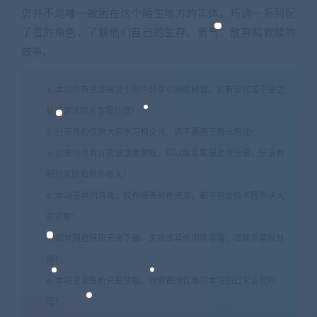
您并不是唯一被困在这个陌生地方的实体。巧遇一系列配
了音的角色，了解他们自己的生存、勇气、放弃和救赎的
故事。
1. 本站所有资源来源于用户分享和网络转载，如有侵权或不妥之
处资源请联系客服处理！
2. 分享目的仅供大家学习和交流，请不要用于商业用途!
3. 如果你也有好资源或者游戏，可以联系客服上传分享，分享有
积分奖励和额外收入！
4. 本站提供的游戏、软件等等其他资源，都不包含技术服务请大
家谅解！
5. 如有网盘链接无法下载、失效或其他问题等等，请联系客服处
理！
6. 本站资源售价只是赞助，收取费用仅维持本站的日常运营所
需！