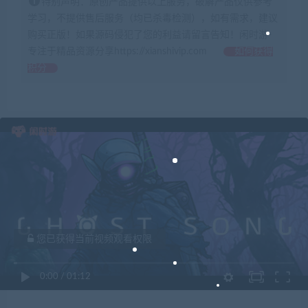
特别声明：原创产品提供以上服务，破解产品仅供参考
学习，不提供售后服务（均已杀毒检测），如有需求，建议
购买正版！如果源码侵犯了您的利益请留言告知！闲时游-
专注于精品资源分享https://xianshivip.com
如何获得
积分
您已获得当前视频观看权限
0:00
/
01:12