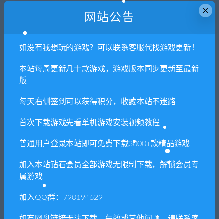
7. 如遇到加密压缩包，默认解压密码为"xianshivip.com",如遇到
×
网站公告
无法解压的请联系客服！
8. 因为资源和软件均为可复制品，所以不支持任何理由的退款兑
如没有我想玩的游戏？可以联系客服代找游戏更新！
现，请斟酌后支付下载
声明
：
请勿把账号密码保存在浏览器自动登录，否则不重置下载
本站每周更新几十款游戏，游戏版本同步更新至最新
次数，在个人中心退出账号再手动登录即可。
版
每天右侧签到可以获得积分，收藏本站不迷路
闲时游-专注于精品资源分享
»
幽灵之歌/Ghost Song
首次下载游戏先看单机游戏安装视频教程
普通用户登录本站即可免费下载3000+款精品游戏
常见问题FAQ
加入本站钻石会员全部游戏无限制下载，解锁会员专
属游戏
免费下载或者VIP会员专享资源能否直接商
加入QQ群：790194629
用？
如有网盘链接无法下载，失效或其他问题，请联系客