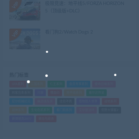
极限竞速：地平线5/FORZA HORIZON
5（顶级版+DLC）
看门狗2/Watch Dogs 2
热门标签
GTA系列
三国系列
仁王系列
会员专享系列
使命召唤系列
刺客信条系列
只狼
嗜血印
地平线系列
塞尔达传说
尼尔机械纪元
幽灵线东京
往日不再
怪物猎人世界
战地系列
战神系列
生化危机系列
看门狗系列
艾尔登法环
荒野大镖客2
赛博朋克2077
骑马与砍杀