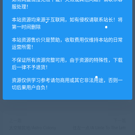
本站所有资源版权均属于原作者所有，这里所提
服处理！
供资源均只能用于参考学习用，请勿直接商用。
本站资源均来源于互联网，如有侵权请联系站长！将
若由于商用引起版权纠纷，一切责任均由使用者
第一时间删除
承担。更多说明请参考 VIP介绍。
本站资源售价只是赞助，收取费用仅维持本站的日常
运营所需！
提示下载完但解压或打开不了？
不保证所有资源完整可用，由于资源的特殊性，下载
你们有qq群吗怎么加入？
后一律不予退货！
资源仅供学习参考请勿商用或其它非法用途，否则一
切后果用户自负！
喜欢
0
分享到：
上一篇
下一篇
太空殖民地/Astro Colony
往左一点/A Little To The Left