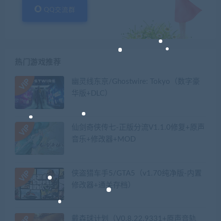
QQ交流群
热门游戏推荐
幽灵线东京/Ghostwire: Tokyo（数字豪
华版+DLC）
仙剑奇侠传七-正版分流V1.1.0修复+原声
音乐+修改器+MOD
侠盗猎车手5/GTA5（v1.70纯净版-内置
修改器+通关存档）
戴森球计划（V0.8.22.9331+原声音轨