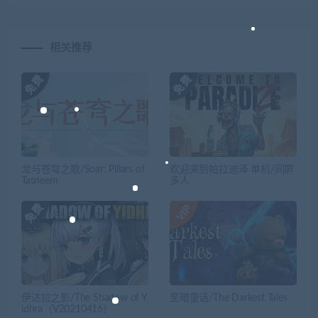
相关推荐
龙与苍穹之歌/Soar: Pillars of
欢迎来到帕拉迪泽 单机/同屏
Tasneem
多人
伊达拉之影/The Shadow of Y
至暗童话/The Darkest Tales
idhra（V20210416）