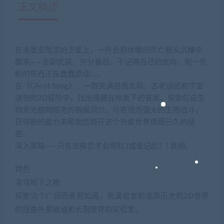
正文概述
在洛里安荒凉的卫星上，一件长期休眠的死亡服从沉睡中
醒来——全副武装，充分备战，不记得自己的使命。但一些
新的东西正在蠢蠢欲动……
在《Ghost Song》，一款充满自我发现、古老谜团和宇宙
骇物的2D冒险中，找出掩藏在地表下的答案。探索仅由生
物发光植物照亮的蜿蜒洞穴，与奇怪而强大的生物战斗，
获得新的能力来帮助您揭开这个外星世界埋藏已久的秘
密。
深入黑暗——只有这样您才会得知 (或是记起？) 真相。
特色
发现地下之物
探索这个广阔而美丽如画，充满密室和诡异历史的2D世界
的扭曲外星隧道和长期废弃的实验室。