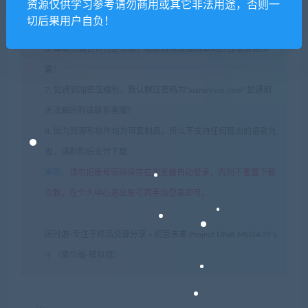
资源仅供学习参考请勿商用或其它非法用途，否则一
5. 如有网盘链接无法下载、失效或其他问题等等，请联系客服处
切后果用户自负！
理！
6. 本站资源售价只是赞助，收取费用仅维持本站的日常运营所
需！
7. 如遇到加密压缩包，默认解压密码为"xianshivip.com",如遇到
无法解压的请联系客服！
8. 因为资源和软件均为可复制品，所以不支持任何理由的退款兑
现，请斟酌后支付下载
声明
：
请勿把账号密码保存在浏览器自动登录，否则不重置下载
次数，在个人中心退出账号再手动登录即可。
闲时游-专注于精品资源分享
»
初音未来 Project DIVA MEGA39’s
＋（豪华版-模拟器）