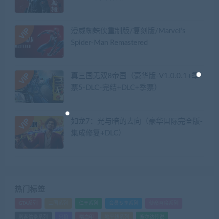
漫威蜘蛛侠重制版/复刻版/Marvel’s
Spider-Man Remastered
真三国无双8帝国（豪华版-V1.0.0.1+季
票5-DLC-完结+DLC+季票）
如龙7：光与暗的去向（豪华国际完全版-
集成修复+DLC）
热门标签
GTA系列
三国系列
仁王系列
会员专享系列
使命召唤系列
刺客信条系列
只狼
嗜血印
地平线系列
塞尔达传说