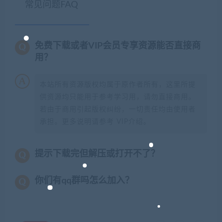
常见问题FAQ
免费下载或者VIP会员专享资源能否直接商
用？
本站所有资源版权均属于原作者所有，这里所提
供资源均只能用于参考学习用，请勿直接商用。
若由于商用引起版权纠纷，一切责任均由使用者
承担。更多说明请参考 VIP介绍。
提示下载完但解压或打开不了？
你们有qq群吗怎么加入？