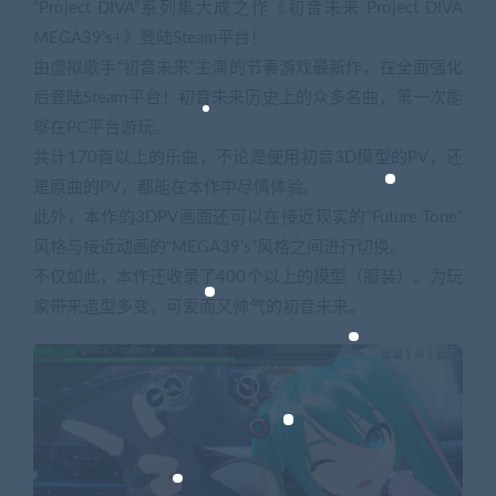
“Project DIVA”系列集大成之作《初音未来 Project DIVA
MEGA39’s+》登陆Steam平台！
由虚拟歌手“初音未来”主演的节奏游戏最新作，在全面强化
后登陆Steam平台！初音未来历史上的众多名曲，第一次能
够在PC平台游玩。
共计170首以上的乐曲，不论是使用初音3D模型的PV，还
是原曲的PV，都能在本作中尽情体验。
此外，本作的3DPV画面还可以在接近现实的“Future Tone”
风格与接近动画的“MEGA39’s”风格之间进行切换。
不仅如此，本作还收录了400个以上的模型（服装）。为玩
家带来造型多变，可爱而又帅气的初音未来。