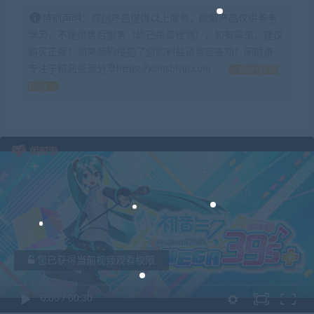
特别声明：原创产品提供以上服务，破解产品仅供参考
学习，不提供售后服务（均已杀毒检测），如有需求，建议
购买正版！如果源码侵犯了您的利益请留言告知！闲时游-
专注于精品资源分享https://xianshivip.com
如何获得
积分
您已获得当前视频观看权限
0:00
/
00:30