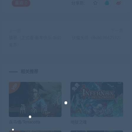
喜欢
0
分享到：
上一篇
下一篇
镇邪（正式版-新年快乐-新的
伏魔天师（Build.9862552）
鬼界）
相关推荐
兵马俑/Terracotta
地狱之魂