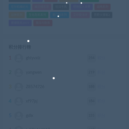
尼尔机械纪元
幽灵线东京
往日不再
怪物猎人世界
战地系列
战神系列
生化危机系列
看门狗系列
艾尔登法环
荒野大镖客2
赛博朋克2077
骑马与砍杀
积分排行榜
1
254
ghtyvxlz
积分
2
219
yangwen
积分
3
188
Z8574726
积分
4
184
xf97jsj
积分
5
155
gdlx
积分