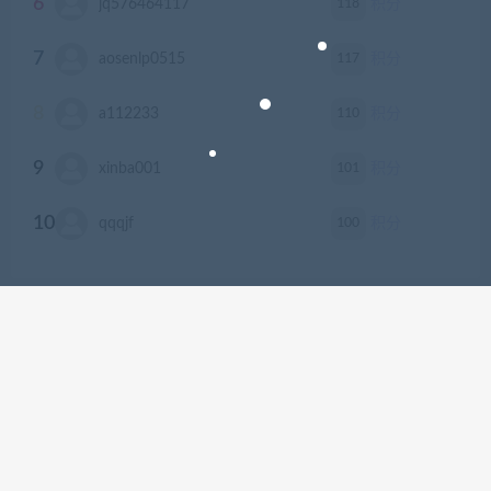
6
118
jq576464117
积分
7
117
aosenlp0515
积分
8
110
a112233
积分
9
101
xinba001
积分
10
100
qqqjf
积分
本站资源均来自公开的网络收集，如有侵权若侵犯了您的合法权益，请及
时来信通知我们，给您带来的不便，我们深表歉意。 本站发布的文章及附
件仅限用于学习和研究目的.请勿用于商业或违法用途，如有需要请支持正
版。 © 2024 - xianshivip.com All rights reserved
京ICP备18888888号
京公网安备 188888888