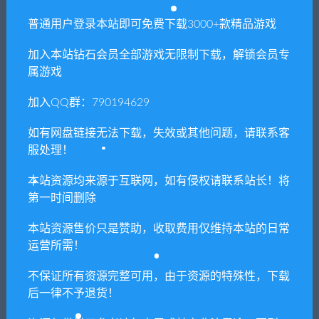
普通用户登录本站即可免费下载3000+款精品游戏
加入本站钻石会员全部游戏无限制下载，解锁会员专
属游戏
加入QQ群：790194629
如有网盘链接无法下载，失效或其他问题，请联系客
服处理！
1. 本站所有资源来源于用户分享和网络转载，如有侵权或不妥之
本站资源均来源于互联网，如有侵权请联系站长！将
第一时间删除
处资源请联系客服处理！
2. 分享目的仅供大家学习和交流，请不要用于商业用途!
本站资源售价只是赞助，收取费用仅维持本站的日常
3. 如果你也有好资源或者游戏，可以联系客服上传分享，分享有
运营所需！
积分奖励和额外收入！
不保证所有资源完整可用，由于资源的特殊性，下载
4. 本站提供的游戏、软件等等其他资源，都不包含技术服务请大
后一律不予退货！
家谅解！