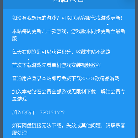
闲时游-专注于精品资源分享
»
武装原
如没有我想玩的游戏？可以联系客服代找游戏更新！
型/BroForce（BroForcev2337）
本站每周更新几十款游戏，游戏版本同步更新至最新
版
常见问题FAQ
每天右侧签到可以获得积分，收藏本站不迷路
首次下载游戏先看单机游戏安装视频教程
免费下载或者VIP会员专享资源能否直接商
用？
普通用户登录本站即可免费下载3000+款精品游戏
加入本站钻石会员全部游戏无限制下载，解锁会员专
本站所有资源版权均属于原作者所有，这里所提
属游戏
供资源均只能用于参考学习用，请勿直接商用。
若由于商用引起版权纠纷，一切责任均由使用者
加入QQ群：790194629
承担。更多说明请参考 VIP介绍。
如有网盘链接无法下载，失效或其他问题，请联系客
服处理！
提示下载完但解压或打开不了？