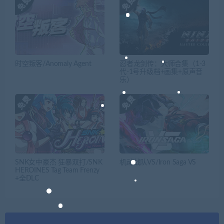
时空叛客/Anomaly Agent
忍者龙剑传：大师合集（1-3
代-1号升级档+画集+原声音
乐）
SNK女中豪杰 狂暴双打/SNK
机动战队VS/Iron Saga VS
HEROINES Tag Team Frenzy
+全DLC