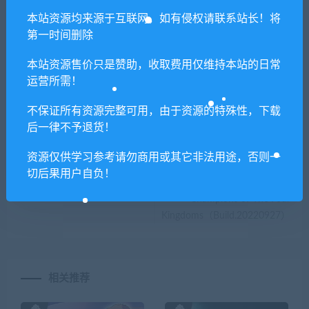
本站资源均来源于互联网，如有侵权请联系站长！将
第一时间删除
你们有qq群吗怎么加入？
本站资源售价只是赞助，收取费用仅维持本站的日常
运营所需！
喜欢
0
分享到：
不保证所有资源完整可用，由于资源的特殊性，下载
后一律不予退货！
资源仅供学习参考请勿商用或其它非法用途，否则一
上一篇
下一篇
切后果用户自负！
缤纷仙境/Funtasia
阿拉洛斯：四国战士/Alaloth –
Champions of The Four
Kingdoms（Build.20220927）
相关推荐