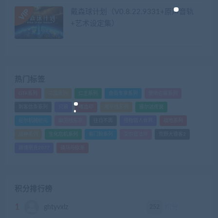
戴森球计划（V0.8.22.9331+原声音轨
+艺术设定集）
热门标签
GTA系列
三国系列
仁王系列
会员专享系列
使命召唤系列
刺客信条系列
只狼
嗜血印
地平线系列
塞尔达传说
尼尔机械纪元
幽灵线东京
往日不再
怪物猎人世界
战地系列
战神系列
生化危机系列
看门狗系列
艾尔登法环
荒野大镖客2
赛博朋克2077
骑马与砍杀
积分排行榜
1
252
ghtyvxlz
积分