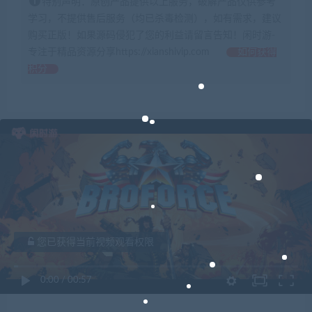
特别声明：原创产品提供以上服务，破解产品仅供参考
学习，不提供售后服务（均已杀毒检测），如有需求，建议
购买正版！如果源码侵犯了您的利益请留言告知！闲时游-
专注于精品资源分享https://xianshivip.com
如何获得
积分
您已获得当前视频观看权限
0:00
/
00:57