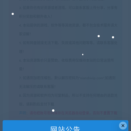
3. 如果你也有好资源或者游戏，可以联系客服上传分享，分享有
积分奖励和额外收入！
4. 本站提供的游戏、软件等等其他资源，都不包含技术服务请大
家谅解！
5. 如有网盘链接无法下载、失效或其他问题等等，请联系客服处
理！
6. 本站资源售价只是赞助，收取费用仅维持本站的日常运营所
需！
7. 如遇到加密压缩包，默认解压密码为"xianshivip.com",如遇到
无法解压的请联系客服！
8. 因为资源和软件均为可复制品，所以不支持任何理由的退款兑
现，请斟酌后支付下载
声明
：
请勿把账号密码保存在浏览器自动登录，否则不重置下载
次数，在个人中心退出账号再手动登录即可。
×
网站公告