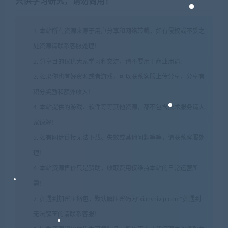
只供学习研究，请勿商用！
1. 本站所有资源来源于用户分享和网络转载，如有侵权或不妥之
处资源请联系客服处理！
2. 分享目的仅供大家学习和交流，请不要用于商业用途!
3. 如果你也有好资源或者游戏，可以联系客服上传分享，分享有
积分奖励和额外收入！
4. 本站提供的游戏、软件等等其他资源，都不包含技术服务请大
家谅解！
5. 如有网盘链接无法下载、失效或其他问题等等，请联系客服处
理！
6. 本站资源售价只是赞助，收取费用仅维持本站的日常运营所
需！
7. 如遇到加密压缩包，默认解压密码为"xianshivip.com",如遇到
无法解压的请联系客服！