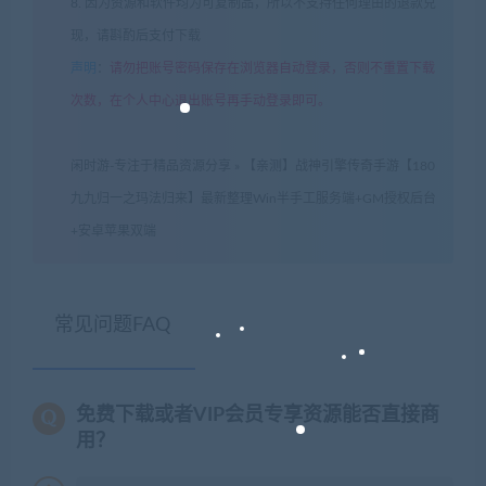
8. 因为资源和软件均为可复制品，所以不支持任何理由的退款兑
现，请斟酌后支付下载
声明
：
请勿把账号密码保存在浏览器自动登录，否则不重置下载
次数，在个人中心退出账号再手动登录即可。
闲时游-专注于精品资源分享
»
【亲测】战神引擎传奇手游【180
九九归一之玛法归来】最新整理Win半手工服务端+GM授权后台
+安卓苹果双端
常见问题FAQ
免费下载或者VIP会员专享资源能否直接商
用？