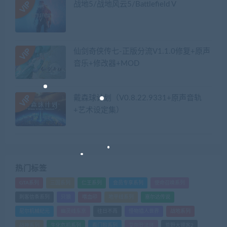
战地5/战地风云5/Battlefield V
仙剑奇侠传七-正版分流V1.1.0修复+原声
音乐+修改器+MOD
戴森球计划（V0.8.22.9331+原声音轨
+艺术设定集）
热门标签
GTA系列
三国系列
仁王系列
会员专享系列
使命召唤系列
刺客信条系列
只狼
嗜血印
地平线系列
塞尔达传说
尼尔机械纪元
幽灵线东京
往日不再
怪物猎人世界
战地系列
战神系列
生化危机系列
看门狗系列
艾尔登法环
荒野大镖客2