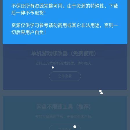
不保证所有资源完整可用，由于资源的特殊性，下载
跨次元美少女海战手游蔚蓝
【亲测】仙侠手游【一问多
后一律不予退货！
航线之无双舰姬+视频教程|W
情/魔藏仙缘】最新整理Linux
in一键即玩服务端+本地注册
手工服务端+GM授权后台+本
+运营后台
地热新资源
资源仅供学习参考请勿商用或其它非法用途，否则一
切后果用户自负！
单机游戏修改器（免费使用）
支持上万款单机游戏修改，功能强大。
立即查看
网盘不限速工具（推荐）
支持批量高速下载，无需网盘客户端。
立即查看