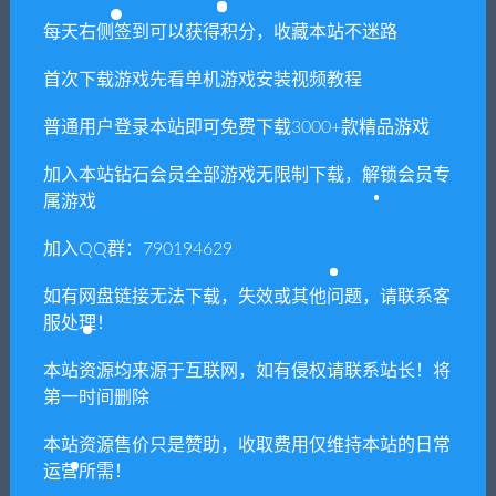
务端+GM后台+安卓苹果双端
务端+GM后台+双端
每天右侧签到可以获得积分，收藏本站不迷路
首次下载游戏先看单机游戏安装视频教程
相关推荐
普通用户登录本站即可免费下载3000+款精品游戏
加入本站钻石会员全部游戏无限制下载，解锁会员专
属游戏
加入QQ群：790194629
如有网盘链接无法下载，失效或其他问题，请联系客
【亲测】三网H5游戏【九州
【亲测】Q萌仙侠手游【契约
服处理！
仙侠传H5】最新整理Linux手
轮回】最新整理Linux手工服
工服务端+GM后台+运营后台
务端+运营后台
本站资源均来源于互联网，如有侵权请联系站长！将
第一时间删除
本站资源售价只是赞助，收取费用仅维持本站的日常
运营所需！