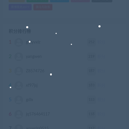
赛博朋克2077
骑马与砍杀
积分排行榜
1
252
ghtyvxlz
积分
2
219
yangwen
积分
3
187
Z8574726
积分
4
183
xf97jsj
积分
5
153
gdlx
积分
6
118
jq576464117
积分
7
117
aosenlp0515
积分