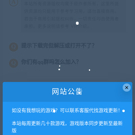
本站所有资源版权均属于原作者所有，这里所提
供资源均只能用于参考学习用，请勿直接商用。
若由于商用引起版权纠纷，一切责任均由使用者
承担。更多说明请参考 VIP介绍。
提示下载完但解压或打开不了？
你们有qq群吗怎么加入？
×
喜欢
0
网站公告
分享到：
如没有我想玩的游戏？可以联系客服代找游戏更新！
上一篇
下一篇
本站每周更新几十款游戏，游戏版本同步更新至最新
【亲测】MT3换皮梦幻【红尘
【亲测】MT3换皮西游【复古
版
西游】最新整理Linux手工服
西游】最新整理Linux手工服