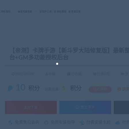
C单机游戏
游戏服务端
软件工具
网站教程
更新记录
【亲测】卡牌手游【新斗罗大陆修复版】最新整理
台+GM多功能授权后台
2022-09-29
小编
已收录
已售6次
关
10
积分
5
积分
该
优惠信息:
钻石特权
支付下载
暂无演示
免费售后咨询
免费安装指导
付费安装主题
付