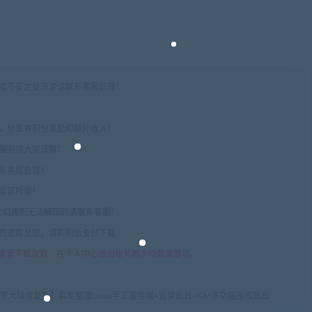
权或不妥之处资源请联系客服处理！
!
享，分享有积分奖励和额外收入！
术服务请大家谅解！
联系客服处理！
常运营所需！
com",如遇到无法解压的请联系客服！
由的退款兑现，请斟酌后支付下载
重置下载次数，在个人中心退出账号再手动登录即可。
罗大陆修复版】最新整理Linux手工服务端+运营后台+GM多功能授权后台