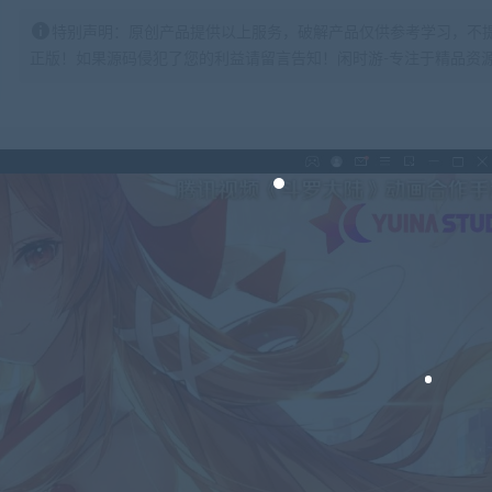
特别声明：原创产品提供以上服务，破解产品仅供参考学习，不
正版！如果源码侵犯了您的利益请留言告知！闲时游-专注于精品资源分享https: