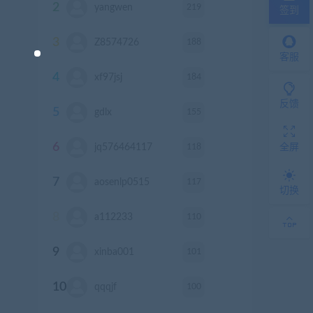
2
219
yangwen
积分
签到
3
188
Z8574726
积分
客服
4
184
xf97jsj
积分
反馈
5
155
gdlx
积分
6
118
全屏
jq576464117
积分
7
117
aosenlp0515
积分
切换
8
110
a112233
积分
9
101
xinba001
积分
10
100
qqqjf
积分