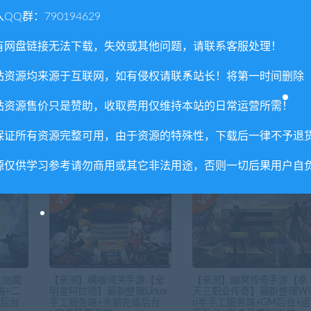
QQ群：790194629
有网盘链接无法下载，失效或其他问题，请联系客服处理！
下一
站资源均来源于互联网，如有侵权请联系站长！将第一时间删除
半手工
【亲测】白日门传奇手游【新魅影战神】最新整理Win半手
服务端+GM后台+安卓苹果双
站资源售价只是赞助，收取费用仅维持本站的日常运营所需！
保证所有资源完整可用，由于资源的特殊性，下载后一律不予退
源仅供学习参考请勿商用或其它非法用途，否则一切后果用户自
九剑魔
【亲测】横版闯关手游【全
【亲测】幽冥传奇手游【奉
端+二
明星阿拉德】最新整理Linux
天三职业传奇】最新整理Wi
营后台
手工服务端+余额充值后台
n半手工服务端+GM后台+运