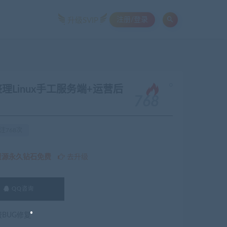
注册/登录
升级SVIP
。
Linux手工服务端+运营后
768
注768次
资源永久钻石免费
去升级
QQ咨询
费BUG修复