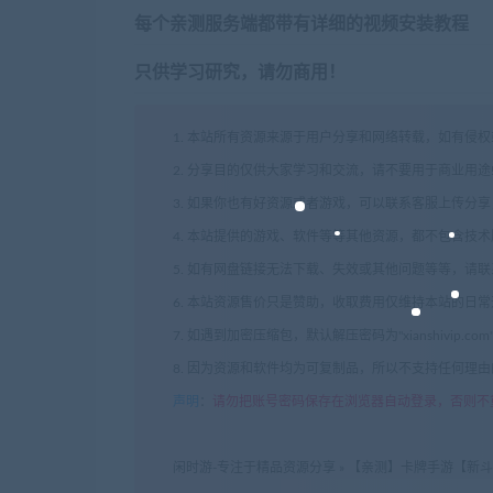
每个亲测服务端都带有详细的视频安装教程
只供学习研究，请勿商用！
1. 本站所有资源来源于用户分享和网络转载，如有侵
2. 分享目的仅供大家学习和交流，请不要用于商业用途
3. 如果你也有好资源或者游戏，可以联系客服上传分
4. 本站提供的游戏、软件等等其他资源，都不包含技
5. 如有网盘链接无法下载、失效或其他问题等等，请
6. 本站资源售价只是赞助，收取费用仅维持本站的日
7. 如遇到加密压缩包，默认解压密码为"xianshivip.
8. 因为资源和软件均为可复制品，所以不支持任何理
声明
：
请勿把账号密码保存在浏览器自动登录，否则不
闲时游-专注于精品资源分享
»
【亲测】卡牌手游【新斗