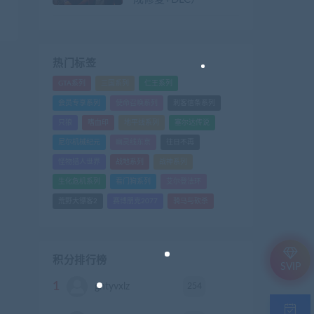
热门标签
GTA系列
三国系列
仁王系列
会员专享系列
使命召唤系列
刺客信条系列
只狼
嗜血印
地平线系列
塞尔达传说
尼尔机械纪元
幽灵线东京
往日不再
怪物猎人世界
战地系列
战神系列
生化危机系列
看门狗系列
艾尔登法环
荒野大镖客2
赛博朋克2077
骑马与砍杀
积分排行榜
SVIP
1
254
ghtyvxlz
积分