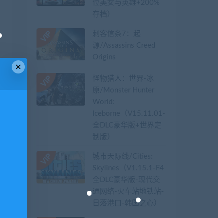
位美女与英雄+200%
存档）
刺客信条7：起
源/Assassins Creed
Origins
×
怪物猎人：世界-冰
原/Monster Hunter
World:
Iceborne（V15.11.01-
全DLC豪华版+世界定
制版）
城市天际线/Cities:
Skylines（V1.15.1-F4
全DLC豪华版-现代交
通网络-火车站地铁站-
日落港口-韩国之心）