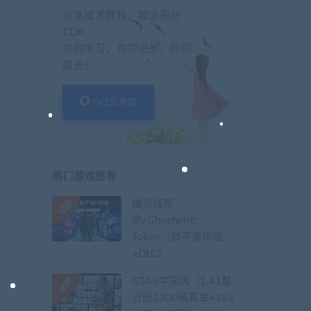
分享技术教程、赠送积分
CDK
共同学习，共同进步，共同
成长！
QQ交流群
热门游戏推荐
幽灵线东
京/Ghostwire:
Tokyo（数字豪华版
+DLC）
GTA5中国风（1.41整
合版1300辆真车+183