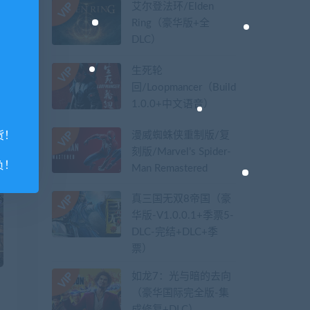
艾尔登法环/Elden
Ring（豪华版+全
DLC）
篇
生死轮
工
回/Loopmancer（Build.9107387-
端
1.0.0+中文语音）
漫威蜘蛛侠重制版/复
货！
刻版/Marvel’s Spider-
负！
Man Remastered
真三国无双8帝国（豪
华版-V1.0.0.1+季票5-
DLC-完结+DLC+季
票）
如龙7：光与暗的去向
（豪华国际完全版-集
成修复+DLC）