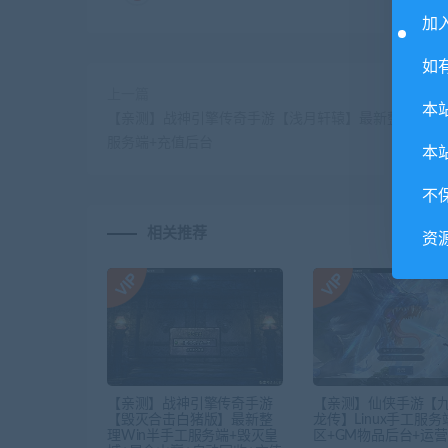
加入
如
上一篇
本
【亲测】战神引擎传奇手游【浅月轩辕】最新整理Win
服务端+充值后台
本
不
相关推荐
资
【亲测】战神引擎传奇手游
【亲测】仙侠手游【
【毁灭合击白猪版】最新整
龙传】Linux手工服务
理Win半手工服务端+毁灭皇
区+GM物品后台+运