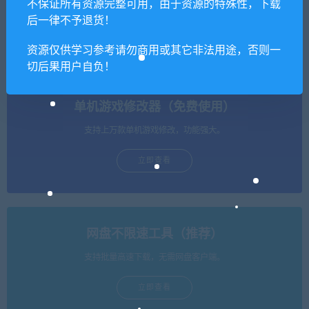
【亲测】战神引擎传奇手游
【亲测】三网H5国战游戏
不保证所有资源完整可用，由于资源的特殊性，下载
【三职业龙武星魂之水域传
【乱世之君天命神话H5】最
后一律不予退货！
奇】最新整理Win半手工服务
新整理Linux手工服务端+GM
端+充值后台
后台
资源仅供学习参考请勿商用或其它非法用途，否则一
切后果用户自负！
单机游戏修改器（免费使用）
支持上万款单机游戏修改，功能强大。
立即查看
网盘不限速工具（推荐）
支持批量高速下载，无需网盘客户端。
立即查看