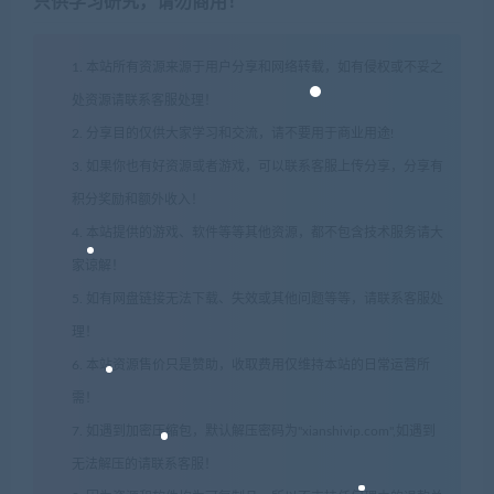
只供学习研究，请勿商用！
1. 本站所有资源来源于用户分享和网络转载，如有侵权或不妥之
处资源请联系客服处理！
2. 分享目的仅供大家学习和交流，请不要用于商业用途!
3. 如果你也有好资源或者游戏，可以联系客服上传分享，分享有
积分奖励和额外收入！
4. 本站提供的游戏、软件等等其他资源，都不包含技术服务请大
家谅解！
5. 如有网盘链接无法下载、失效或其他问题等等，请联系客服处
理！
6. 本站资源售价只是赞助，收取费用仅维持本站的日常运营所
需！
7. 如遇到加密压缩包，默认解压密码为"xianshivip.com",如遇到
无法解压的请联系客服！