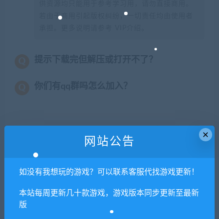
供资源均只能用于参考学习用，请勿直接商用。
若由于商用引起版权纠纷，一切责任均由使用者
承担。更多说明请参考 VIP介绍。
提示下载完但解压或打开不了？
你们有qq群吗怎么加入？
喜欢
0
×
分享到：
网站公告
如没有我想玩的游戏？可以联系客服代找游戏更新！
上一篇
下一篇
【亲测】战争策略手游【口袋
【亲测】MT3换皮梦幻【胡图
本站每周更新几十款游戏，游戏版本同步更新至最新
战争】最新整理Linux手工服
西游】最新整理Linux手工服
版
务端+运营后台+安卓
务端+GM后台