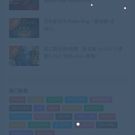
Spider-Man Remastered
艾尔登法环/Elden Ring（豪华版+全
DLC）
真三国无双8帝国（豪华版-V1.0.0.1+季
票5-DLC-完结+DLC+季票）
热门标签
GTA系列
三国系列
仁王系列
会员专享系列
使命召唤系列
刺客信条系列
只狼
嗜血印
地平线系列
塞尔达传说
尼尔机械纪元
幽灵线东京
往日不再
怪物猎人世界
战地系列
战神系列
生化危机系列
看门狗系列
艾尔登法环
荒野大镖客2
赛博朋克2077
骑马与砍杀