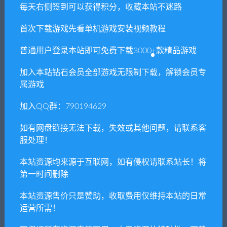
每天右侧签到可以获得积分，收藏本站不迷路
首次下载游戏先看单机游戏安装视频教程
相关推荐
普通用户登录本站即可免费下载3000+款精品游戏
加入本站钻石会员全部游戏无限制下载，解锁会员专
属游戏
加入QQ群：790194629
【亲测】三网H5游戏【神魔
【亲测】横版格斗手游【死
如有网盘链接无法下载，失效或其他问题，请联系客
战歌霸主雷霆】最新整理Linu
神觉醒】最新整理Linux手工
服处理！
x手工服务端+GM授权后台
服务端+GM后台
本站资源均来源于互联网，如有侵权请联系站长！将
第一时间删除
本站资源售价只是赞助，收取费用仅维持本站的日常
运营所需！