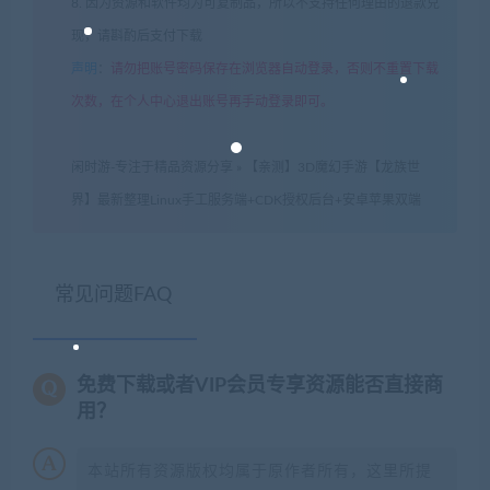
8. 因为资源和软件均为可复制品，所以不支持任何理由的退款兑
现，请斟酌后支付下载
声明
：
请勿把账号密码保存在浏览器自动登录，否则不重置下载
次数，在个人中心退出账号再手动登录即可。
闲时游-专注于精品资源分享
»
【亲测】3D魔幻手游【龙族世
界】最新整理Linux手工服务端+CDK授权后台+安卓苹果双端
常见问题FAQ
免费下载或者VIP会员专享资源能否直接商
用？
本站所有资源版权均属于原作者所有，这里所提