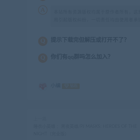
本站所有资源版权均属于原作者所有，这
用引起版权纠纷，一切责任均由使用者承担
提示下载完但解压或打开不了？
你们有qq群吗怎么加入？
小编
钻石
上一篇
睡衣小英雄 ：黑夜英雄/PJ MASKS: HEROES OF THE
NIGHT（完全版）