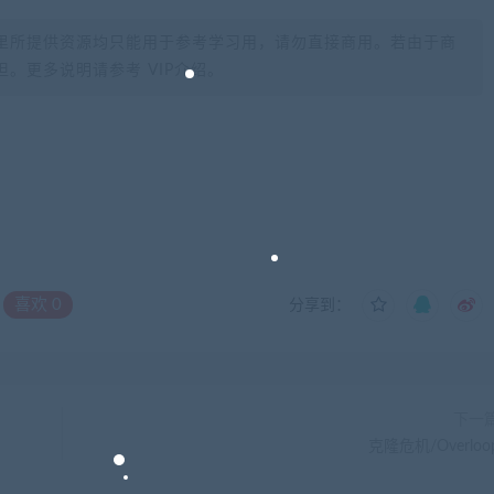
里所提供资源均只能用于参考学习用，请勿直接商用。若由于商
。更多说明请参考 VIP介绍。
喜欢
0
分享到：
下一
克隆危机/Overloo