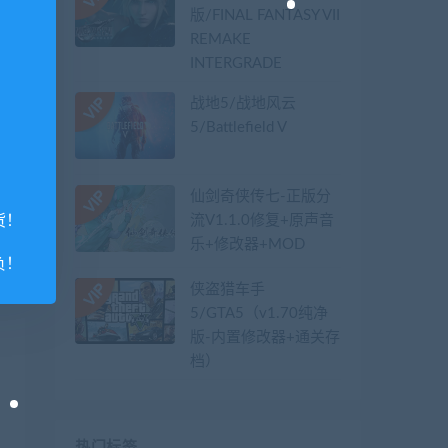
版/FINAL FANTASY VII
REMAKE
INTERGRADE
战地5/战地风云
5/Battlefield V
仙剑奇侠传七-正版分
流V1.1.0修复+原声音
货！
乐+修改器+MOD
负！
侠盗猎车手
5/GTA5（v1.70纯净
版-内置修改器+通关存
档）
热门标签