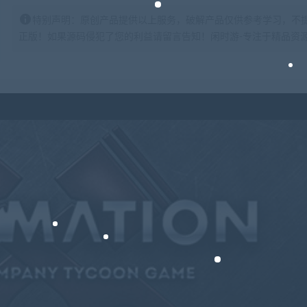
特别声明：原创产品提供以上服务，破解产品仅供参考学习，不
正版！如果源码侵犯了您的利益请留言告知！闲时游-专注于精品资源分享https: