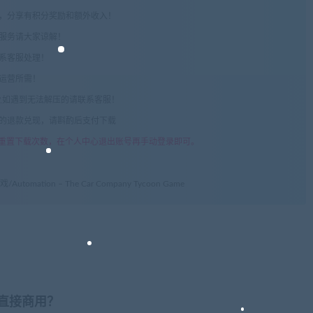
享，分享有积分奖励和额外收入！
术服务请大家谅解！
联系客服处理！
常运营所需！
com",如遇到无法解压的请联系客服！
由的退款兑现，请斟酌后支付下载
重置下载次数，在个人中心退出账号再手动登录即可。
mation – The Car Company Tycoon Game
否直接商用？