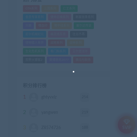
GTA系列
三国系列
仁王系列
会员专享系列
使命召唤系列
刺客信条系列
只狼
嗜血印
地平线系列
塞尔达传说
尼尔机械纪元
幽灵线东京
往日不再
怪物猎人世界
战地系列
战神系列
生化危机系列
看门狗系列
艾尔登法环
荒野大镖客2
赛博朋克2077
骑马与砍杀
积分排行榜
1
254
ghtyvxlz
积分
2
219
yangwen
积分
3
188
Z8574726
积分
SVIP