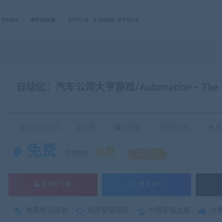
C单机游戏
游戏服务端
软件工具
网站教程
更新记录
自动化：汽车公司大亨游戏/Automation – The Car
2022-09-02
小编
已收录
已售3次
关
免费
免费
优惠信息:
钻石特权
登录后下载
暂无演示
免费售后咨询
免费安装指导
付费安装主题
付