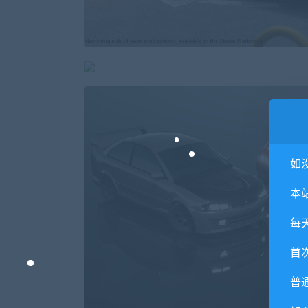
如
本
每
首
普