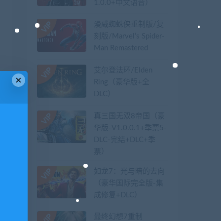
1.0.0+中文语音）
漫威蜘蛛侠重制版/复
刻版/Marvel’s Spider-
Man Remastered
艾尔登法环/Elden
×
Ring（豪华版+全
DLC）
真三国无双8帝国（豪
华版-V1.0.0.1+季票5-
DLC-完结+DLC+季
票）
如龙7：光与暗的去向
（豪华国际完全版-集
成修复+DLC）
最终幻想7重制