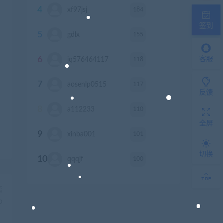
4
184
xf97jsj
积分
签到
5
155
gdlx
积分
6
118
客服
jq576464117
积分
7
117
aosenlp0515
积分
反馈
8
110
a112233
积分
全屏
9
101
xinba001
积分
切换
10
100
qqqjf
积分
篇
p