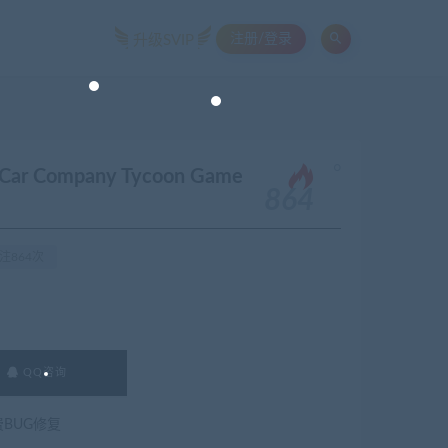
注册/登录
升级SVIP
。
 Company Tycoon Game
864
注864次
QQ咨询
费BUG修复