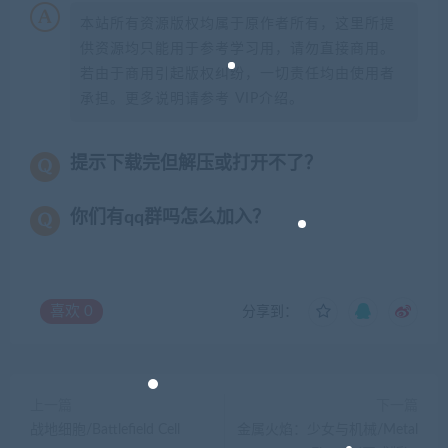
本站所有资源版权均属于原作者所有，这里所提
供资源均只能用于参考学习用，请勿直接商用。
若由于商用引起版权纠纷，一切责任均由使用者
承担。更多说明请参考 VIP介绍。
提示下载完但解压或打开不了？
你们有qq群吗怎么加入？
喜欢
0
分享到：
上一篇
下一篇
战地细胞/Battlefield Cell
金属火焰：少女与机械/Metal