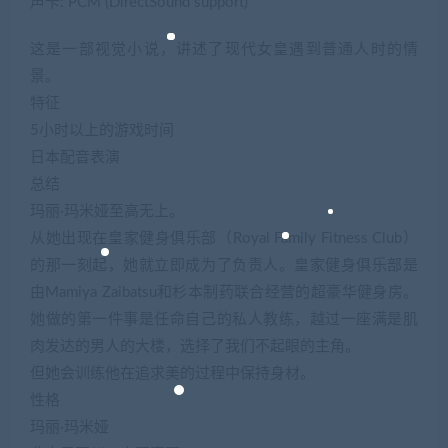
声卡: PCM (DirectSound support)
这是一部视觉小说，讲述了现代女皇遇到普通人时的情
景。
特征
5小时以上的游戏时间
日本配音表演
总结
玛丽·玛米娅至高无上。
从她出现在皇家健身俱乐部（Royal Family Fitness Club）
的那一刻起，她就立即成为了负责人。皇家健身俱乐部是
由Mamiya Zaibatsu和杉本制药联合经营的超豪华健身房。
她做的第一件事是任命自己的私人教练，越过一座满是肌
肉发达的男人的大楼，选择了我们不起眼的主角。
但她会训练他在追求美的过程中保持身材。
性格
玛丽·玛米娅