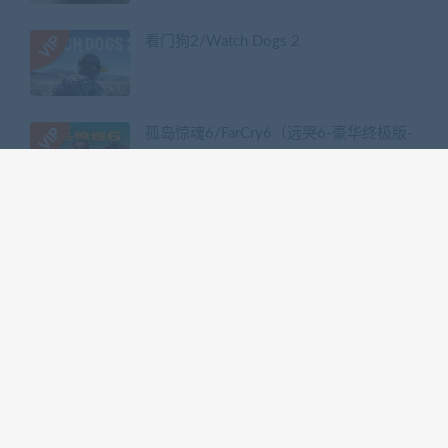
看门狗2/Watch Dogs 2
孤岛惊魂6/FarCry6（远哭6-豪华终极版-
V1.5.0）
热门标签
GTA系列
三国系列
仁王系列
会员专享系列
使命召唤系列
刺客信条系列
只狼
嗜血印
地平线系列
塞尔达传说
尼尔机械纪元
幽灵线东京
往日不再
怪物猎人世界
战地系列
战神系列
生化危机系列
看门狗系列
艾尔登法环
荒野大镖客2
赛博朋克2077
骑马与砍杀