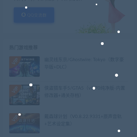
QQ交流群
热门游戏推荐
幽灵线东京/Ghostwire: Tokyo（数字豪
华版+DLC）
侠盗猎车手5/GTA5（v1.70纯净版-内置
修改器+通关存档）
戴森球计划（V0.8.22.9331+原声音轨
+艺术设定集）