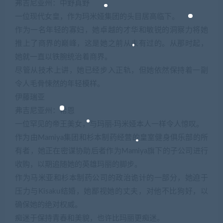
弗吉尼亚州：中野真野
一位现代女皇，作为玛米娅集团的头目居高临下。
作为一名年轻的寡妇，她卓越的才华和敏锐的洞察力将她
推上了商界的巅峰，这是她之前从未有过的。从那时起，
她就一直以铁腕统治着商界。
尽管从技术上讲，她已经步入正轨，但她依然保持着一副
令人毛骨悚然的年轻模样。
伊藤瑞亚
弗吉尼亚州：希恩
一位罕见的帝王美女，与玛丽·玛米娅本人一样令人惊叹。
作为由Mamiya集团和杉本制药经营的皇室健身俱乐部的所
有者，她正在密谋协助后者作为Mamiya旗下的子公司进行
收购，以期追随她的英雄玛丽的脚步。
作为马米亚和杉本制药公司的政治诡计的一部分，她迫于
压力与Kisaku结婚，她鄙视她的丈夫，对他不比狗好，以
确保她的绝对权威。
痴迷于保持青春和美貌，也许比玛丽更痴迷。