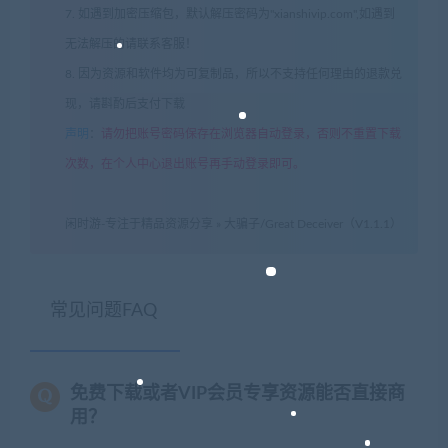
7. 如遇到加密压缩包，默认解压密码为"xianshivip.com",如遇到
无法解压的请联系客服！
8. 因为资源和软件均为可复制品，所以不支持任何理由的退款兑
现，请斟酌后支付下载
声明
：
请勿把账号密码保存在浏览器自动登录，否则不重置下载
次数，在个人中心退出账号再手动登录即可。
闲时游-专注于精品资源分享
»
大骗子/Great Deceiver（V1.1.1）
常见问题FAQ
免费下载或者VIP会员专享资源能否直接商
用？