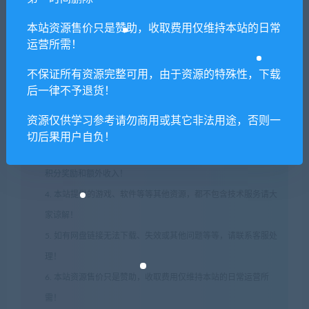
本站资源售价只是赞助，收取费用仅维持本站的日常
运营所需！
不保证所有资源完整可用，由于资源的特殊性，下载
后一律不予退货！
1. 本站所有资源来源于用户分享和网络转载，如有侵权或不妥之
处资源请联系客服处理！
资源仅供学习参考请勿商用或其它非法用途，否则一
2. 分享目的仅供大家学习和交流，请不要用于商业用途!
切后果用户自负！
3. 如果你也有好资源或者游戏，可以联系客服上传分享，分享有
积分奖励和额外收入！
4. 本站提供的游戏、软件等等其他资源，都不包含技术服务请大
家谅解！
5. 如有网盘链接无法下载、失效或其他问题等等，请联系客服处
理！
6. 本站资源售价只是赞助，收取费用仅维持本站的日常运营所
需！