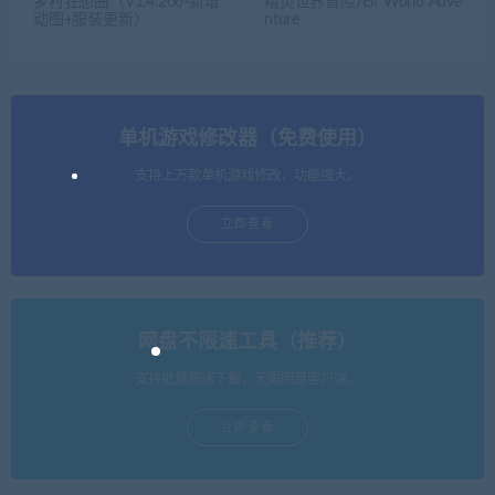
乡村狂想曲（V1.4.206-新增
精灵世界冒险/Elf World Adve
动图+服装更新）
nture
单机游戏修改器（免费使用）
支持上万款单机游戏修改，功能强大。
立即查看
网盘不限速工具（推荐）
支持批量高速下载，无需网盘客户端。
立即查看