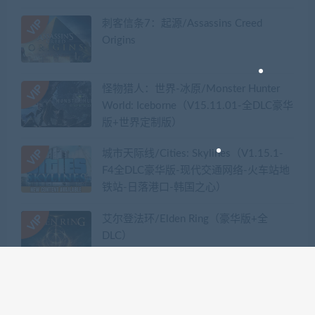
刺客信条7：起源/Assassins Creed
Origins
怪物猎人：世界-冰原/Monster Hunter
World: Iceborne（V15.11.01-全DLC豪华
版+世界定制版）
城市天际线/Cities: Skylines（V1.15.1-
F4全DLC豪华版-现代交通网络-火车站地
铁站-日落港口-韩国之心）
艾尔登法环/Elden Ring（豪华版+全
DLC）