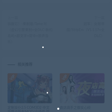
上一篇
下一篇
驯服它！-重制版/Tame It!
冠军：女郎帝
（虚幻引擎重制+全DLC-新的
国/StripEm（V1.1.17+全
岛屿+颜文字+官中+原声音
DLC）
乐）
相关推荐
定制女仆2.5 COM3D2 中文
夜店高手之御女心经
版整合所有MOD/全插件/性