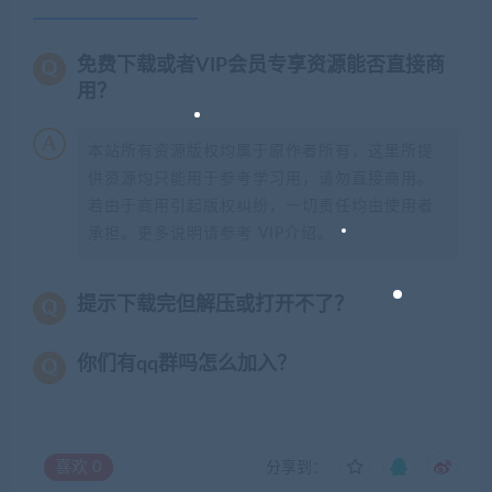
免费下载或者VIP会员专享资源能否直接商
用？
本站所有资源版权均属于原作者所有，这里所提
供资源均只能用于参考学习用，请勿直接商用。
若由于商用引起版权纠纷，一切责任均由使用者
承担。更多说明请参考 VIP介绍。
提示下载完但解压或打开不了？
你们有qq群吗怎么加入？
喜欢
0
分享到：