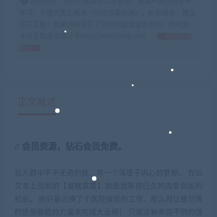
特别声明：原创产品提供以上服务，破解产品仅供参考
学习，不提供售后服务（均已杀毒检测），如有需求，建议
购买正版！如果源码侵犯了您的利益请留言告知！闲时游-
专注于精品资源分享https://xianshivip.com
如何获得
积分
正文概述
会员资源，钻石会员免费。
在人群中平平无奇的我，有一个深埋于内心的梦想。 在公
交车上捡到的【催眠装置】就是我等待已久的改变命运的
机会。 刚好最近换了个医院保安的工作，那么就让我尽情
的使用催眠的力量来完成大业吧！ 只是这种来路不明的强