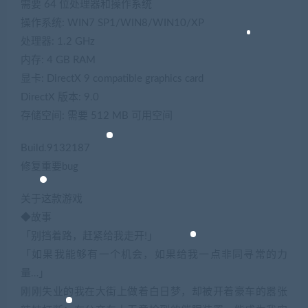
需要 64 位处理器和操作系统
操作系统: WIN7 SP1/WIN8/WIN10/XP
处理器: 1.2 GHz
内存: 4 GB RAM
显卡: DirectX 9 compatible graphics card
DirectX 版本: 9.0
存储空间: 需要 512 MB 可用空间
Build.9132187
修复重要bug
关于这款游戏
◆故事
「别挡着路，赶紧给我走开!」
「如果我能够有一个机会，如果给我一点非同寻常的力
量…」
刚刚失业的我在大街上做着白日梦，却被开着豪车的嚣张