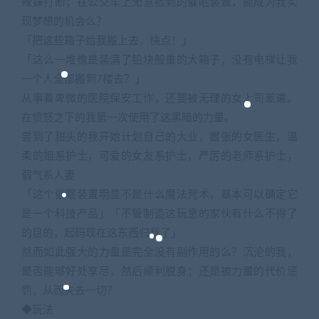
辣妹打断；在公交车上无意捡到的催眠装置，能成为我实
现梦想的机会么？
「把这些箱子给我搬上去，快点！」
「这么一堆像是装满了铅块般重的大箱子，没有电梯让我
一个人全部搬到7楼去？」
从事着卑微的医院保安工作，还要被无理的女上司差遣。
在愤怒之下的我第一次使用了这黑暗的力量。
尝到了甜头的我开始计划自己的大业，嚣张的女医生，温
柔的姐系护士，可爱的女友系护士，严厉的老师系护士，
弱气系人妻
「这个催眠装置明显不是什么魔法咒术，基本可以确定它
是一个科技产品」「不管制造这玩意的家伙有什么不得了
的目的，起码现在这东西归我了」
然而如此强大的力量是完全没有副作用的么？沉沦的我，
是否能够好处享尽，然后顺利脱身；还是被力量的代价惩
罚，从而失去一切？
◆玩法