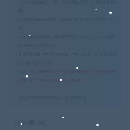
5. 如有网盘链接无法下载、失效或其他问题等等，请联系客服处
理！
6. 本站资源售价只是赞助，收取费用仅维持本站的日常运营所
需！
7. 如遇到加密压缩包，默认解压密码为"xianshivip.com",如遇到
无法解压的请联系客服！
8. 因为资源和软件均为可复制品，所以不支持任何理由的退款兑
现，请斟酌后支付下载
声明
：
请勿把账号密码保存在浏览器自动登录，否则不重置下载
次数，在个人中心退出账号再手动登录即可。
闲时游-专注于精品资源分享
»
医院催眠后宫
常见问题FAQ