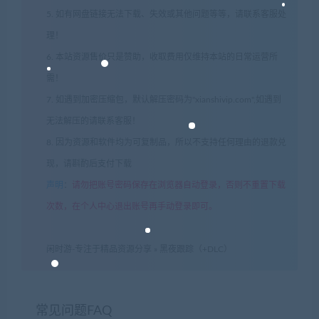
5. 如有网盘链接无法下载、失效或其他问题等等，请联系客服处
理！
6. 本站资源售价只是赞助，收取费用仅维持本站的日常运营所
需！
7. 如遇到加密压缩包，默认解压密码为"xianshivip.com",如遇到
无法解压的请联系客服！
8. 因为资源和软件均为可复制品，所以不支持任何理由的退款兑
现，请斟酌后支付下载
声明
：
请勿把账号密码保存在浏览器自动登录，否则不重置下载
次数，在个人中心退出账号再手动登录即可。
闲时游-专注于精品资源分享
»
黑夜跟踪（+DLC）
常见问题FAQ