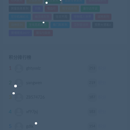
GTA系列
三国系列
仁王系列
会员专享系列
使命召唤系列
刺客信条系列
只狼
嗜血印
地平线系列
塞尔达传说
尼尔机械纪元
幽灵线东京
往日不再
怪物猎人世界
战地系列
战神系列
生化危机系列
看门狗系列
艾尔登法环
荒野大镖客2
赛博朋克2077
骑马与砍杀
积分排行榜
1
253
ghtyvxlz
积分
2
219
yangwen
积分
3
187
Z8574726
积分
4
183
xf97jsj
积分
5
154
gdlx
积分