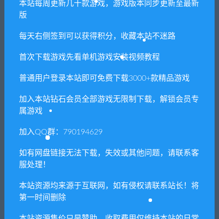
本站每周更新几十款游戏，游戏版本同步更新至最新
版
每天右侧签到可以获得积分，收藏本站不迷路
上一篇
下一篇
天空度假村-德尔菲和杰西
演员表演课/Acting
首次下载游戏先看单机游戏安装视频教程
卡/Sky Resort – Delphi &
Lessons（豪华版-
Jessy（V1.1）
V1.05+DLC+附加）
普通用户登录本站即可免费下载3000+款精品游戏
加入本站钻石会员全部游戏无限制下载，解锁会员专
属游戏
相关推荐
加入QQ群：790194629
如有网盘链接无法下载，失效或其他问题，请联系客
服处理！
本站资源均来源于互联网，如有侵权请联系站长！将
第一时间删除
前线 ISEKAI/ISEKAI FRONTL
最后的旅程
INE+DLC
本站资源售价只是赞助，收取费用仅维持本站的日常