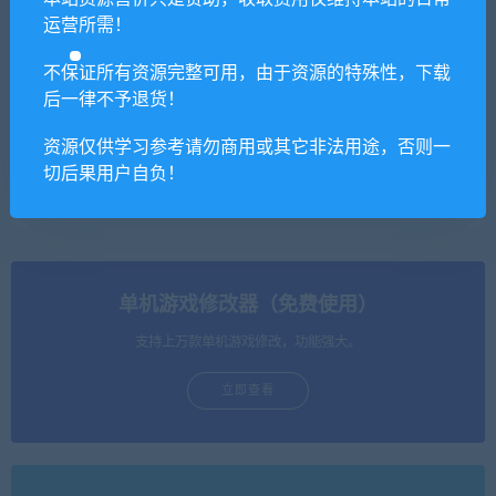
运营所需！
不保证所有资源完整可用，由于资源的特殊性，下载
后一律不予退货！
资源仅供学习参考请勿商用或其它非法用途，否则一
我是驱魔人/I am The Exorcist
五等分的新娘：与你一起度
切后果用户自负！
+全DLC
过的五个回忆
单机游戏修改器（免费使用）
支持上万款单机游戏修改，功能强大。
立即查看