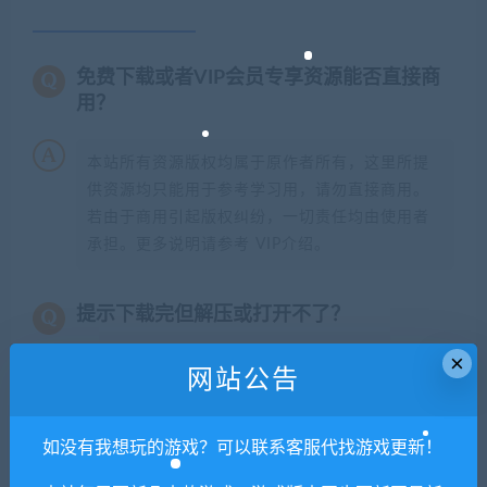
免费下载或者VIP会员专享资源能否直接商
用？
本站所有资源版权均属于原作者所有，这里所提
供资源均只能用于参考学习用，请勿直接商用。
若由于商用引起版权纠纷，一切责任均由使用者
承担。更多说明请参考 VIP介绍。
提示下载完但解压或打开不了？
×
你们有qq群吗怎么加入？
网站公告
如没有我想玩的游戏？可以联系客服代找游戏更新！
喜欢
0
分享到：