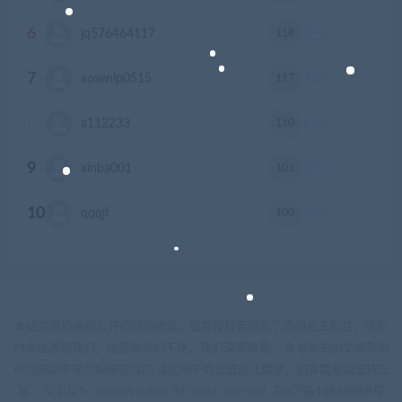
6
118
jq576464117
积分
7
117
aosenlp0515
积分
8
110
a112233
积分
9
101
xinba001
积分
10
100
qqqjf
积分
本站资源均来自公开的网络收集，如有侵权若侵犯了您的合法权益，请及
时来信通知我们，给您带来的不便，我们深表歉意。 本站发布的文章及附
件仅限用于学习和研究目的.请勿用于商业或违法用途，如有需要请支持正
版。 © 2024 - xianshivip.com All rights reserved
京ICP备18888888号