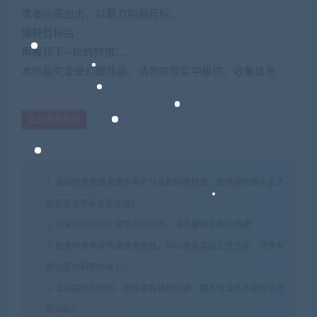
或者凶恶出击，以暴力制服目标。
捕获目标后
再展开下—轮的狩猎……
本作品完全是幻想作品，请勿在现实中模仿。收集信息
会员专享系列
1. 本站所有资源来源于用户分享和网络转载，如有侵权或不妥之
处资源请联系客服处理！
2. 分享目的仅供大家学习和交流，请不要用于商业用途!
3. 如果你也有好资源或者游戏，可以联系客服上传分享，分享有
积分奖励和额外收入！
4. 本站提供的游戏、软件等等其他资源，都不包含技术服务请大
家谅解！