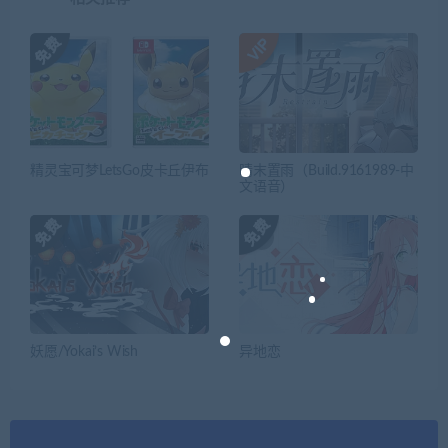
精灵宝可梦LetsGo皮卡丘伊布
晴末置雨（Build.9161989-中
文语音）
妖愿/Yokai’s Wish
异地恋