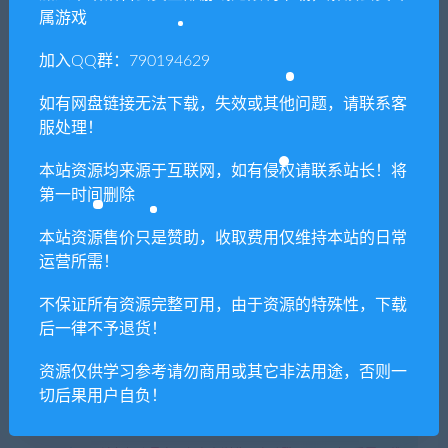
1. 本站所有资源来源于用户分享和网络转载，如有侵权或不妥之
属游戏
处资源请联系客服处理！
加入QQ群：790194629
2. 分享目的仅供大家学习和交流，请不要用于商业用途!
3. 如果你也有好资源或者游戏，可以联系客服上传分享，分享有
如有网盘链接无法下载，失效或其他问题，请联系客
积分奖励和额外收入！
服处理！
4. 本站提供的游戏、软件等等其他资源，都不包含技术服务请大
本站资源均来源于互联网，如有侵权请联系站长！将
家谅解！
第一时间删除
5. 如有网盘链接无法下载、失效或其他问题等等，请联系客服处
本站资源售价只是赞助，收取费用仅维持本站的日常
理！
运营所需！
6. 本站资源售价只是赞助，收取费用仅维持本站的日常运营所
不保证所有资源完整可用，由于资源的特殊性，下载
需！
后一律不予退货！
7. 如遇到加密压缩包，默认解压密码为"xianshivip.com",如遇到
无法解压的请联系客服！
资源仅供学习参考请勿商用或其它非法用途，否则一
切后果用户自负！
8. 因为资源和软件均为可复制品，所以不支持任何理由的退款兑
现，请斟酌后支付下载