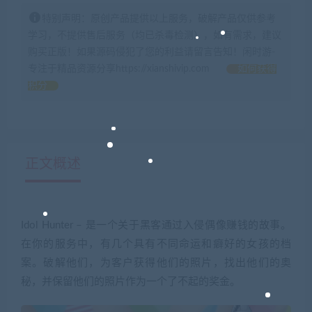
特别声明：原创产品提供以上服务，破解产品仅供参考
学习，不提供售后服务（均已杀毒检测），如有需求，建议
购买正版！如果源码侵犯了您的利益请留言告知！闲时游-
专注于精品资源分享https://xianshivip.com
如何获得
积分
正文概述
Idol Hunter – 是一个关于黑客通过入侵偶像赚钱的故事。
在你的服务中，有几个具有不同命运和癖好的女孩的档
案。破解他们，为客户获得他们的照片，找出他们的奥
秘，并保留他们的照片作为一个了不起的奖金。