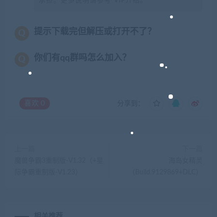
承担。更多说明请参考 VIP介绍。
提示下载完但解压或打开不了？
你们有qq群吗怎么加入？
喜欢
0
分享到：
上一篇
下一篇
魔兽争霸3重制版-V1.32（+星
海岛女精灵
际争霸重制版-V1.23）
（Build.9129869+DLC）
相关推荐