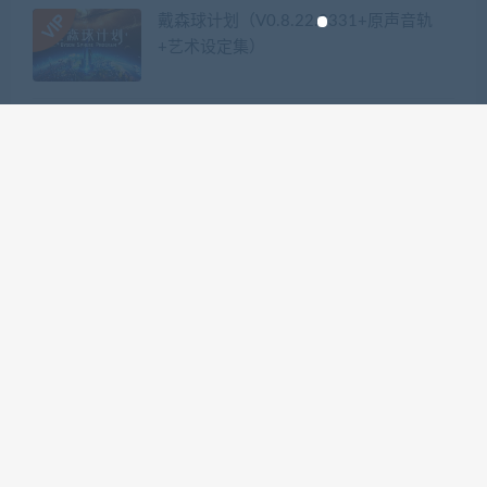
戴森球计划（V0.8.22.9331+原声音轨
+艺术设定集）
热门标签
GTA系列
三国系列
仁王系列
会员专享系列
使命召唤系列
刺客信条系列
只狼
嗜血印
地平线系列
塞尔达传说
尼尔机械纪元
幽灵线东京
往日不再
怪物猎人世界
战地系列
战神系列
生化危机系列
看门狗系列
艾尔登法环
荒野大镖客2
赛博朋克2077
骑马与砍杀
积分排行榜
1
255
ghtyvxlz
积分