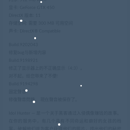
显卡: GeForce GTX 450
DirectX 版本: 11
存储空间: 需要 300 MB 可用空间
声卡: DirectX® Compatible
Build.9202043
修复bug与新增内容
Build.9198921
修正了显示器上的不正确显示（4:3）。
对不起，给您带来了不便!
Build.9194298
固定聲音
修復聲音問題。 現在聲音被保存了。
Idol Hunter — 是一个关于黑客通过入侵偶像赚钱的故事。
在你的服务中，有几个具有不同命运和癖好的女孩的档
案。破解他们并为客户获得他们的照片，找出他们的秘密