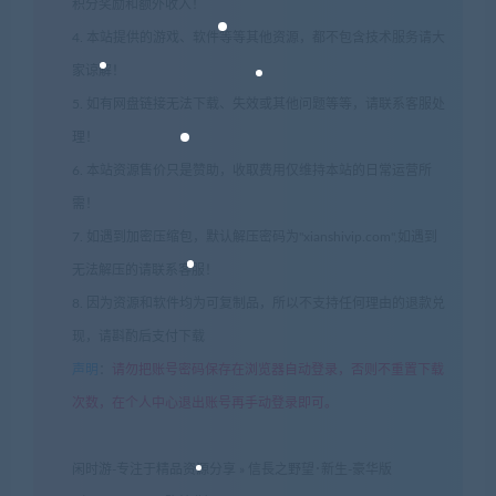
积分奖励和额外收入！
4. 本站提供的游戏、软件等等其他资源，都不包含技术服务请大
家谅解！
5. 如有网盘链接无法下载、失效或其他问题等等，请联系客服处
理！
6. 本站资源售价只是赞助，收取费用仅维持本站的日常运营所
需！
7. 如遇到加密压缩包，默认解压密码为"xianshivip.com",如遇到
无法解压的请联系客服！
8. 因为资源和软件均为可复制品，所以不支持任何理由的退款兑
现，请斟酌后支付下载
声明
：
请勿把账号密码保存在浏览器自动登录，否则不重置下载
次数，在个人中心退出账号再手动登录即可。
闲时游-专注于精品资源分享
»
信長之野望･新生-豪华版