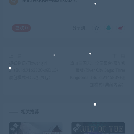
喜欢
0
分享到：
上一篇
下一篇
捉妖物语/Flower girl
热血三国志：全员集合-豪华典
2（Build.9163320-新DLC扩
藏版/River City Saga: Three
展包模式+DLC扩展包）
Kingdoms（Build.9145839+附
加模式+典藏内容）
相关推荐