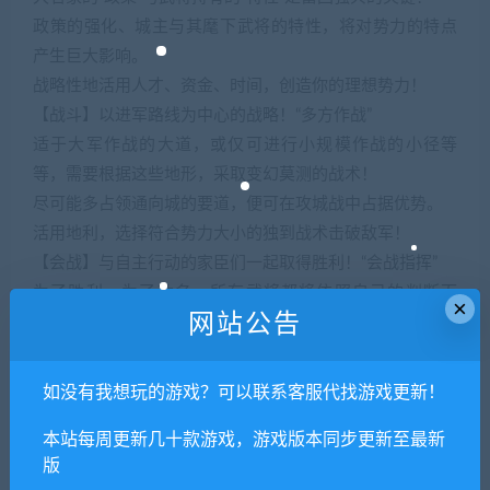
政策的强化、城主与其麾下武将的特性，将对势力的特点
产生巨大影响。
战略性地活用人才、资金、时间，创造你的理想势力！
【战斗】以进军路线为中心的战略！“多方作战”
适于大军作战的大道，或仅可进行小规模作战的小径等
等，需要根据这些地形，采取变幻莫测的战术！
尽可能多占领通向城的要道，便可在攻城战中占据优势。
活用地利，选择符合势力大小的独到战术击破敌军！
【会战】与自主行动的家臣们一起取得胜利！“会战指挥”
为了胜利，为了功名，所有武将都将依照自己的判断而
×
网站公告
战。
在充斥各种图谋的战场上，看清不断演变的战况，下达通
往胜利的命令吧！
如没有我想玩的游戏？可以联系客服代找游戏更新！
※请注意与《信長之野望·新生 数字豪华版》的重复购买。
本站每周更新几十款游戏，游戏版本同步更新至最新
版