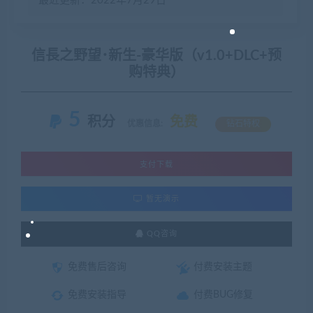
最近更新：2022年7月29日
信長之野望･新生-豪华版（v1.0+DLC+预
购特典）
5
积分
免费
优惠信息:
钻石特权
支付下载
暂无演示
QQ咨询
免费售后咨询
付费安装主题
免费安装指导
付费BUG修复