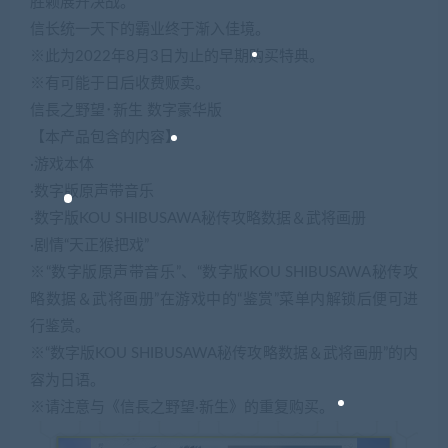
胜赖展开决战。
信长统一天下的霸业终于渐入佳境。
※此为2022年8月3日为止的早期购买特典。
※有可能于日后收费贩卖。
信長之野望･新生 数字豪华版
【本产品包含的内容】
·游戏本体
·数字版原声带音乐
·数字版KOU SHIBUSAWA秘传攻略数据＆武将画册
·剧情“天正猴把戏”
※“数字版原声带音乐”、“数字版KOU SHIBUSAWA秘传攻
略数据＆武将画册”在游戏中的“鉴赏”菜单内解锁后便可进
行鉴赏。
※“数字版KOU SHIBUSAWA秘传攻略数据＆武将画册”的内
容为日语。
※请注意与《信長之野望·新生》的重复购买。