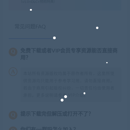
（v1.0+DLC+预购特典）
常见问题FAQ
免费下载或者VIP会员专享资源能否直接商
用？
本站所有资源版权均属于原作者所有，这里所提
供资源均只能用于参考学习用，请勿直接商用。
若由于商用引起版权纠纷，一切责任均由使用者
承担。更多说明请参考 VIP介绍。
提示下载完但解压或打开不了？
你们有qq群吗怎么加入？