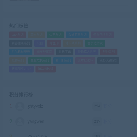
热门标签
GTA系列
三国系列
仁王系列
会员专享系列
使命召唤系列
刺客信条系列
只狼
嗜血印
地平线系列
塞尔达传说
尼尔机械纪元
幽灵线东京
往日不再
怪物猎人世界
战地系列
战神系列
生化危机系列
看门狗系列
艾尔登法环
荒野大镖客2
赛博朋克2077
骑马与砍杀
积分排行榜
1
254
ghtyvxlz
积分
2
219
yangwen
积分
189