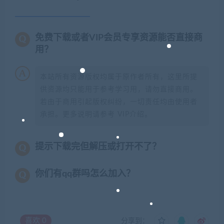
免费下载或者VIP会员专享资源能否直接商
用？
本站所有资源版权均属于原作者所有，这里所提
供资源均只能用于参考学习用，请勿直接商用。
若由于商用引起版权纠纷，一切责任均由使用者
承担。更多说明请参考 VIP介绍。
提示下载完但解压或打开不了？
你们有qq群吗怎么加入？
喜欢
0
分享到：