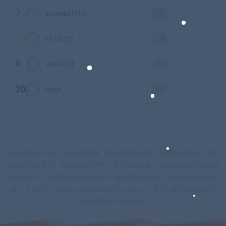
7
117
aosenlp0515
积分
8
110
a112233
积分
9
101
xinba001
积分
10
100
qqqjf
积分
本站资源均来自公开的网络收集，如有侵权若侵犯了您的合法权益，请及
时来信通知我们，给您带来的不便，我们深表歉意。 本站发布的文章及附
件仅限用于学习和研究目的.请勿用于商业或违法用途，如有需要请支持正
版。 © 2024 - xianshivip.com All rights reserved
京ICP备18888888号
京公网安备 188888888