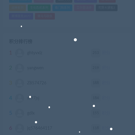
战神系列
生化危机系列
看门狗系列
艾尔登法环
荒野大镖客2
赛博朋克2077
骑马与砍杀
积分排行榜
1
253
ghtyvxlz
积分
2
219
yangwen
积分
3
188
Z8574726
积分
4
184
xf97jsj
积分
5
155
gdlx
积分
6
118
jq576464117
积分