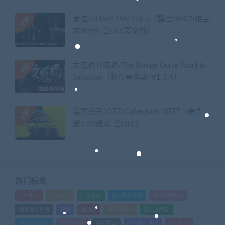
鬼泣5/Devil May Cry 5（整合DMC5维吉
尔Vergil-全DLC豪华版）
女鬼桥开魂路/The Bridge Curse Road to
Salvation（数位豪华版-V1.5.6）
赛博朋克2077/Cyberpunk 2077（豪华
版2.20版本-全DLC）
热门标签
GTA系列
三国系列
仁王系列
会员专享系列
使命召唤系列
刺客信条系列
只狼
嗜血印
地平线系列
塞尔达传说
尼尔机械纪元
幽灵线东京
往日不再
怪物猎人世界
战地系列