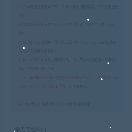
5. 如有网盘链接无法下载、失效或其他问题等等，请联系客服处
理！
6. 本站资源售价只是赞助，收取费用仅维持本站的日常运营所
需！
7. 如遇到加密压缩包，默认解压密码为"xianshivip.com",如遇到
无法解压的请联系客服！
8. 因为资源和软件均为可复制品，所以不支持任何理由的退款兑
现，请斟酌后支付下载
声明
：
请勿把账号密码保存在浏览器自动登录，否则不重置下载
次数，在个人中心退出账号再手动登录即可。
闲时游-专注于精品资源分享
»
PS图像处理软件
常见问题FAQ