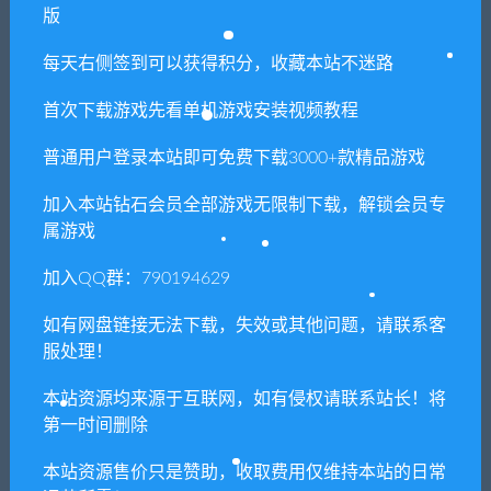
版
免费下载或者VIP会员专享资源能否直接商
每天右侧签到可以获得积分，收藏本站不迷路
用？
首次下载游戏先看单机游戏安装视频教程
本站所有资源版权均属于原作者所有，这里所提
普通用户登录本站即可免费下载3000+款精品游戏
供资源均只能用于参考学习用，请勿直接商用。
若由于商用引起版权纠纷，一切责任均由使用者
加入本站钻石会员全部游戏无限制下载，解锁会员专
承担。更多说明请参考 VIP介绍。
属游戏
加入QQ群：790194629
提示下载完但解压或打开不了？
如有网盘链接无法下载，失效或其他问题，请联系客
你们有qq群吗怎么加入？
服处理！
本站资源均来源于互联网，如有侵权请联系站长！将
第一时间删除
喜欢
0
分享到：
本站资源售价只是赞助，收取费用仅维持本站的日常