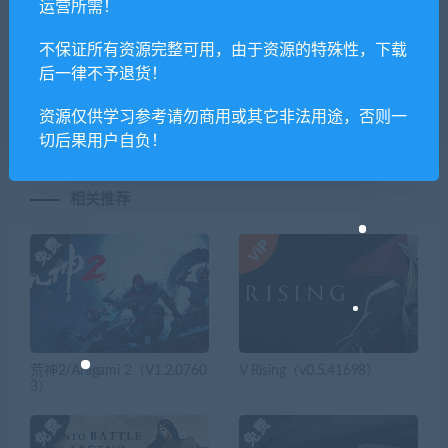
运营所需！
不保证所有资源完整可用，由于资源的特殊性，下载
上一篇
下一篇
后一律不予退货！
澳洲梦想
城市规划大师/Urbek City
镇/Dinkum（v0.4.3）
Builder（正式版）
资源仅供学习参考请勿商用或其它非法用途，否则一
切后果用户自负！
相关推荐
荒神2/Aragami 2（V1.2.0760
V Rising（v0.5.41698）
3）