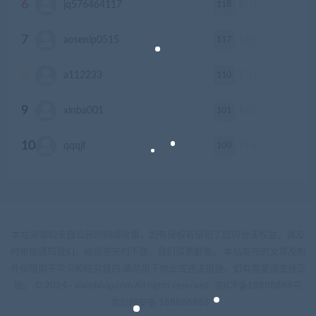
6
118
jq576464117
积分
7
117
aosenlp0515
积分
8
110
a112233
积分
9
101
xinba001
积分
10
100
qqqjf
积分
本站资源均来自公开的网络收集，如有侵权若侵犯了您的合法权益，请及
时来信通知我们，给您带来的不便，我们深表歉意。 本站发布的文章及附
件仅限用于学习和研究目的.请勿用于商业或违法用途，如有需要请支持正
版。 © 2024 - xianshivip.com All rights reserved
京ICP备18888888号
京公网安备 188888888