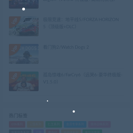
极限竞速：地平线5/FORZA HORIZON
5（顶级版+DLC）
看门狗2/Watch Dogs 2
孤岛惊魂6/FarCry6（远哭6-豪华终极版-
V1.5.0）
热门标签
GTA系列
三国系列
仁王系列
会员专享系列
使命召唤系列
刺客信条系列
只狼
嗜血印
地平线系列
塞尔达传说