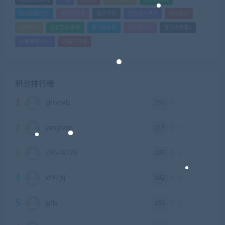
尼尔机械纪元
幽灵线东京
往日不再
怪物猎人世界
战地系列
战神系列
生化危机系列
看门狗系列
艾尔登法环
荒野大镖客2
赛博朋克2077
骑马与砍杀
积分排行榜
1
252
ghtyvxlz
积分
2
219
yangwen
积分
3
187
Z8574726
积分
4
182
xf97jsj
积分
5
153
gdlx
积分