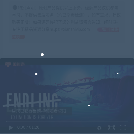
特别声明：原创产品提供以上服务，破解产品仅供参考
学习，不提供售后服务（均已杀毒检测），如有需求，建议
购买正版！如果源码侵犯了您的利益请留言告知！闲时游-
专注于精品资源分享https://xianshivip.com
如何获得
积分
您已获得当前视频观看权限
0:00
/
01:28