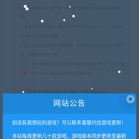
6. 本站资源售价只是赞助，收取费用仅维持本站的日常运营所
需！
7. 如遇到加密压缩包，默认解压密码为"xianshivip.com",如遇到
无法解压的请联系客服！
8. 因为资源和软件均为可复制品，所以不支持任何理由的退款兑
现，请斟酌后支付下载
声明
：
请勿把账号密码保存在浏览器自动登录，否则不重置下载
次数，在个人中心退出账号再手动登录即可。
闲时游-专注于精品资源分享
»
终端：灭绝永恒/Endling –
×
Extinction is Forever
网站公告
如没有我想玩的游戏？可以联系客服代找游戏更新！
常见问题FAQ
本站每周更新几十款游戏，游戏版本同步更新至最新