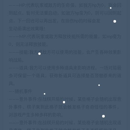
———HP:代表玩家或敌方的生命值，如我方hp为0，则会回
到起点，暂时无法重启动，如敌方hp变为0，则可以回到起
点，下一回合可以再出发，在损伤hp的时候会发
生动画演出效果哦！
———MP:代表玩家或敌方释放技能所需的能量，如mp变为
0，则无法释放技能。
———技能:我方或敌方可以使用的技能，会产生各种效果影
响战局。
———道具:我方可以使用多种道具来影响进程，一场对局最
多可保留一个道具，获得新道具可选择是否顶替原来的道
具。
—–随机事件
———意外事件:在战棋开局的时候，某些格子会随机出现意
外事件，棋子来到此格子就会触发格子奇奇怪怪的事件，
对游戏产生多种多样的影响。
———意外事件:在战棋开局的时候，某些格子会随机出现道