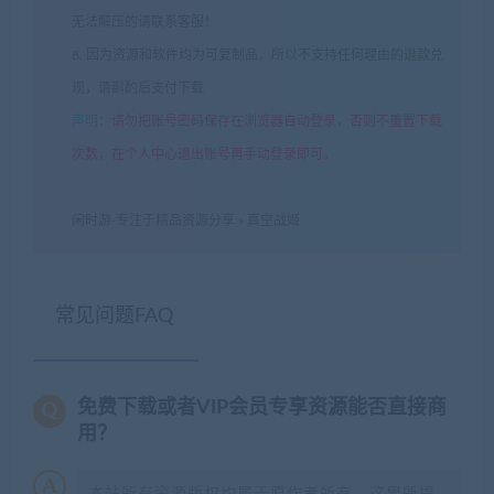
无法解压的请联系客服！
8. 因为资源和软件均为可复制品，所以不支持任何理由的退款兑
现，请斟酌后支付下载
声明
：
请勿把账号密码保存在浏览器自动登录，否则不重置下载
次数，在个人中心退出账号再手动登录即可。
闲时游-专注于精品资源分享
»
真空战姬
常见问题FAQ
免费下载或者VIP会员专享资源能否直接商
用？
本站所有资源版权均属于原作者所有，这里所提