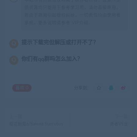
供资源均只能用于参考学习用，请勿直接商用。
若由于商用引起版权纠纷，一切责任均由使用者
承担。更多说明请参考 VIP介绍。
提示下载完但解压或打开不了？
你们有qq群吗怎么加入？
喜欢
0
分享到：
上一篇
下一篇
樱花魅魔6/Sakura Succubus
勇者VS龙