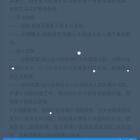
具事件，棋子来到此格子就会触发格子奇奇怪怪的道具，
并放在道具栏等待使用。
—–其他功能
———投降:投降可重新开启本局游戏。
———剧情模式:剧情模式可跳过本场战斗进入接下来的剧
情。
—–战斗结算
———点数结算:通过战斗的各种行为来获取点数，点数为本
游戏的货币，可以在商店购买多种多样的道具。剧情模式
则无法获得。
———羁绊结算:战斗结束后可以获得相关人员的羁绊点数，
并累计到羁绊值之中，首位的队员可获得双倍羁绊值。剧
情模式则无法获得。
5.大地图系统，游戏中会穿插大地图系统，在大地图系统玩
家可以使用各种功能，比如用点数购买商店内的东西，或
者探索小剧场剧情，每次探索小剧场剧情会消耗1点行动
点。消耗完则无法继续探索小剧场。