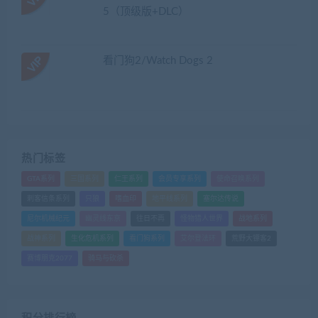
5（顶级版+DLC）
看门狗2/Watch Dogs 2
热门标签
GTA系列
三国系列
仁王系列
会员专享系列
使命召唤系列
刺客信条系列
只狼
嗜血印
地平线系列
塞尔达传说
尼尔机械纪元
幽灵线东京
往日不再
怪物猎人世界
战地系列
战神系列
生化危机系列
看门狗系列
艾尔登法环
荒野大镖客2
赛博朋克2077
骑马与砍杀