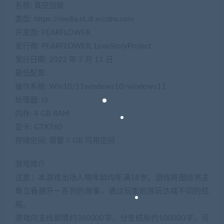
名称: 真空战姬
类型: https://media.st.dl.eccdnx.com
开发商: PEARFLOWER
发行商: PEARFLOWER, LoveStoryProject
发行日期: 2022 年 7 月 11 日
最低配置:
操作系统: Win10/11windows10/windows11
处理器: i3
内存: 4 GB RAM
显卡: GTX760
存储空间: 需要 5 GB 可用空间
游戏简介
注意：本游戏出场人物年龄均年满18岁。游戏将围绕男主
角立春展开一系列的故事，通过玩家的游玩达成不同的结
局。
游戏内主线剧情约360000字，分支结局约100000字，可