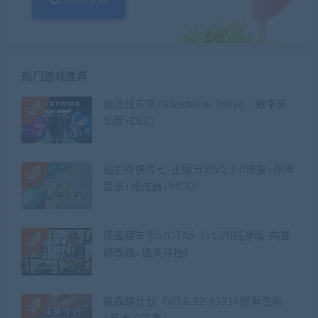
QQ交流群
热门游戏推荐
幽灵线东京/Ghostwire: Tokyo（数字豪
华版+DLC）
仙剑奇侠传七-正版分流V1.1.0修复+原声
音乐+修改器+MOD
侠盗猎车手5/GTA5（v1.70纯净版-内置
修改器+通关存档）
戴森球计划（V0.8.22.9331+原声音轨