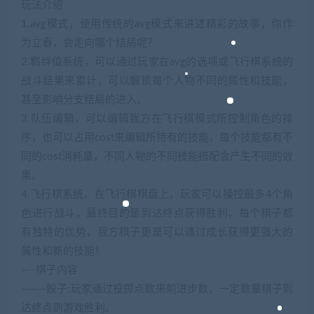
玩法介绍
1.avg模式，使用传统的avg模式来讲述精彩的故事，你作
为立春，会走向哪个结局呢？
2.羁绊值系统，可以通过玩家在avg的选项或飞行棋系统的
战斗结果来累计，可以解锁每个人物不同的属性和技能，
甚至影响分支结局的进入。
3.队伍编辑，可以编辑我方在飞行棋模式所控制角色的排
序，也可以占用cost来编辑所持有的技能，每个技能都有不
同的cost消耗量，不同人物的不同技能搭配会产生不同的效
果。
4.飞行棋系统，在飞行棋棋盘上，玩家可以操控最多4个角
色进行战斗，最终目的是到达终点获得胜利，每个棋子都
有独特的优势，我方棋子更是可以通过成长获得更强大的
属性和新的技能！
—–棋子内容
———骰子:玩家通过投掷点数来前进步数，一定数量棋子到
达终点则游戏胜利。