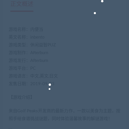
正文概述
游戏名称：内便当
英文名称：inbento
游戏类型：休闲益智PUZ
游戏制作：Afterburn
游戏发行：Afterburn
游戏平台：PC
游戏语言：中文,英文,日文
发售日期：2019-09-03
【游戏介绍】
来自Golf Peaks开发商的最新力作，一款以美食为主题，按
照手绘食谱挑战谜题，同时体验温馨故事的解谜游戏！