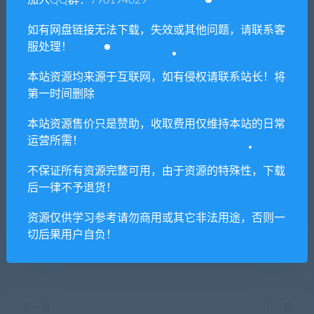
加入QQ群：790194629
用？
如有网盘链接无法下载，失效或其他问题，请联系客
本站所有资源版权均属于原作者所有，这里所提
服处理！
供资源均只能用于参考学习用，请勿直接商用。
若由于商用引起版权纠纷，一切责任均由使用者
本站资源均来源于互联网，如有侵权请联系站长！将
承担。更多说明请参考 VIP介绍。
第一时间删除
本站资源售价只是赞助，收取费用仅维持本站的日常
提示下载完但解压或打开不了？
运营所需！
不保证所有资源完整可用，由于资源的特殊性，下载
你们有qq群吗怎么加入？
后一律不予退货！
资源仅供学习参考请勿商用或其它非法用途，否则一
切后果用户自负！
喜欢
0
分享到：
上一篇
下一篇