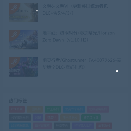
文明6-文明VI（更新英国统治者包
DLC+含5/4/3/）
地平线：黎明时分/零之曙光/Horizon
Zero Dawn（v1.10.H2）
幽灵行者/Ghostrunner（V.40079626-豪
华版全DLC-霓虹礼包）
热门标签
GTA系列
三国系列
仁王系列
会员专享系列
使命召唤系列
刺客信条系列
只狼
嗜血印
地平线系列
塞尔达传说
尼尔机械纪元
幽灵线东京
往日不再
怪物猎人世界
战地系列