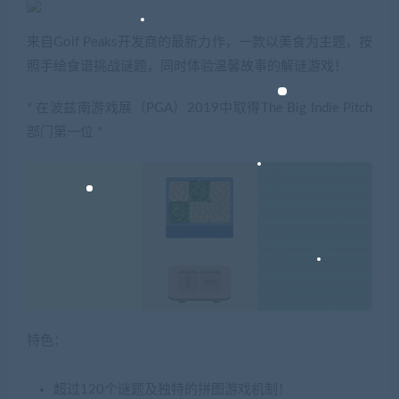
来自Golf Peaks开发商的最新力作，一款以美食为主题，按
照手绘食谱挑战谜题，同时体验温馨故事的解谜游戏！
* 在波兹南游戏展（PGA）2019中取得The Big Indie Pitch
部门第一位 *
特色：
超过120个谜题及独特的拼图游戏机制！