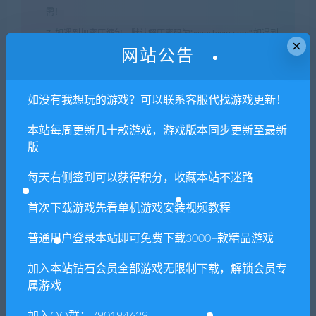
需！
7. 如遇到加密压缩包，默认解压密码为"xianshivip.com",如遇到
×
网站公告
无法解压的请联系客服！
8. 因为资源和软件均为可复制品，所以不支持任何理由的退款兑
现，请斟酌后支付下载
如没有我想玩的游戏？可以联系客服代找游戏更新！
声明
：
请勿把账号密码保存在浏览器自动登录，否则不重置下载
本站每周更新几十款游戏，游戏版本同步更新至最新
次数，在个人中心退出账号再手动登录即可。
版
每天右侧签到可以获得积分，收藏本站不迷路
闲时游-专注于精品资源分享
»
内便当/inbento（v1.1.1）
首次下载游戏先看单机游戏安装视频教程
普通用户登录本站即可免费下载3000+款精品游戏
常见问题FAQ
加入本站钻石会员全部游戏无限制下载，解锁会员专
属游戏
免费下载或者VIP会员专享资源能否直接商