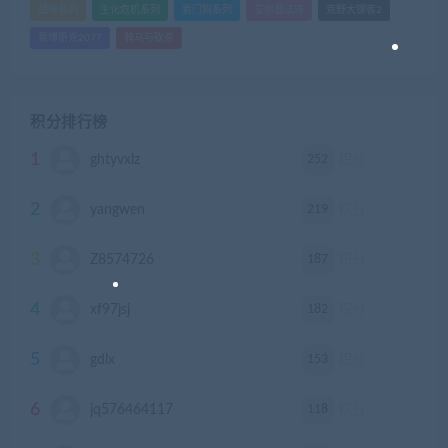
战神系列
生化危机系列
看门狗系列
艾尔登法环
荒野大镖客2
赛博朋克2077
骑马与砍杀
积分排行榜
1
252
ghtyvxlz
积分
2
219
yangwen
积分
3
187
Z8574726
积分
4
182
xf97jsj
积分
5
153
gdlx
积分
6
118
jq576464117
积分