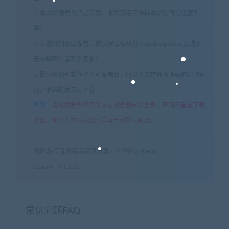
6. 本站资源售价只是赞助，收取费用仅维持本站的日常运营所
需！
7. 如遇到加密压缩包，默认解压密码为"xianshivip.com",如遇到
无法解压的请联系客服！
8. 因为资源和软件均为可复制品，所以不支持任何理由的退款兑
现，请斟酌后支付下载
声明
：
请勿把账号密码保存在浏览器自动登录，否则不重置下载
次数，在个人中心退出账号再手动登录即可。
闲时游-专注于精品资源分享
»
侦锋相对/Recon
Control（v1.3.6）
常见问题FAQ