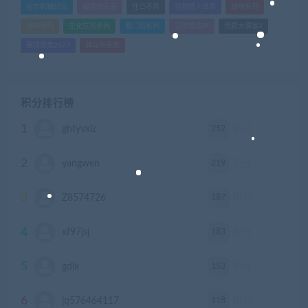
尼尔机械纪元
幽灵线东京
往日不再
怪物猎人世界
战地系列
战神系列
生化危机系列
看门狗系列
艾尔登法环
荒野大镖客2
赛博朋克2077
骑马与砍杀
积分排行榜
1
252
ghtyvxlz
积分
2
219
yangwen
积分
3
187
Z8574726
积分
4
183
xf97jsj
积分
5
153
gdlx
积分
6
118
jq576464117
积分