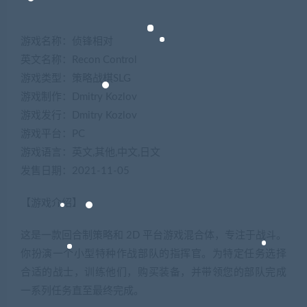
游戏名称：侦锋相对
英文名称：Recon Control
游戏类型：策略战棋SLG
游戏制作：Dmitry Kozlov
游戏发行：Dmitry Kozlov
游戏平台：PC
游戏语言：英文,其他,中文,日文
发售日期：2021-11-05
【游戏介绍】
这是一款回合制策略和 2D 平台游戏混合体，专注于战斗。
你扮演一个小型特种作战部队的指挥官。为特定任务选择
合适的战士，训练他们，购买装备，并带领您的部队完成
一系列任务直至最终完成。