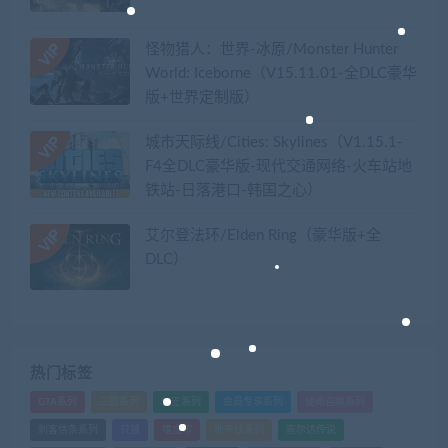
怪物猎人：世界-冰原/Monster Hunter
World: Iceborne（V15.11.01-全DLC豪华
版+世界定制版）
城市天际线/Cities: Skylines（V1.15.1-
F4全DLC豪华版-现代交通网络-火车站地
铁站-日落港口-韩国之心）
艾尔登法环/Elden Ring（豪华版+全
DLC）
热门标签
GTA系列
三国系列
仁王系列
会员专享系列
使命召唤系列
刺客信条系列
只狼
嗜血印
地平线系列
塞尔达传说