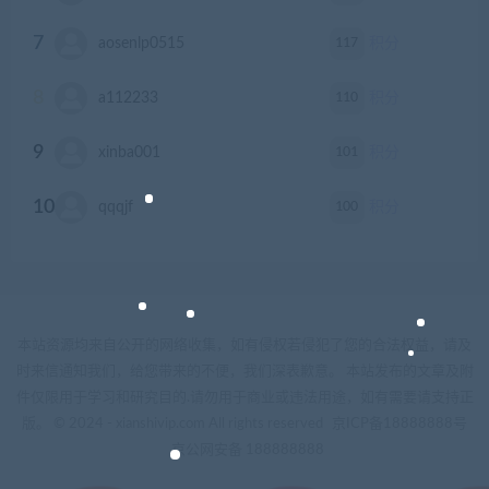
7
117
aosenlp0515
积分
8
110
a112233
积分
9
101
xinba001
积分
10
100
qqqjf
积分
本站资源均来自公开的网络收集，如有侵权若侵犯了您的合法权益，请及
时来信通知我们，给您带来的不便，我们深表歉意。 本站发布的文章及附
件仅限用于学习和研究目的.请勿用于商业或违法用途，如有需要请支持正
版。 © 2024 - xianshivip.com All rights reserved
京ICP备18888888号
京公网安备 188888888