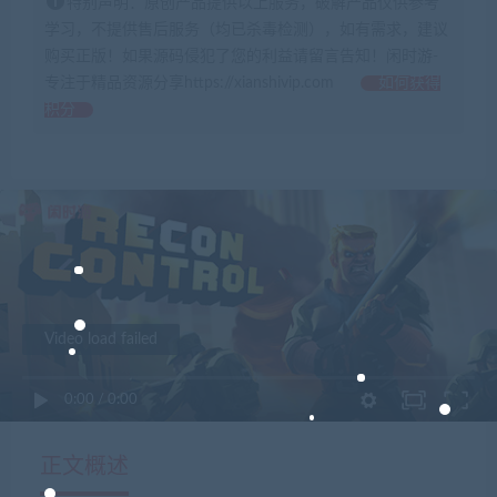
特别声明：原创产品提供以上服务，破解产品仅供参考
学习，不提供售后服务（均已杀毒检测），如有需求，建议
购买正版！如果源码侵犯了您的利益请留言告知！闲时游-
专注于精品资源分享https://xianshivip.com
如何获得
积分
Video load failed
0:00
/
0:00
正文概述