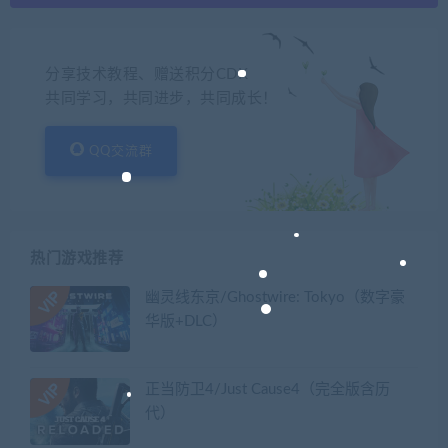
分享技术教程、赠送积分CDK
共同学习，共同进步，共同成长！
QQ交流群
热门游戏推荐
幽灵线东京/Ghostwire: Tokyo（数字豪
华版+DLC）
正当防卫4/Just Cause4（完全版含历
代）