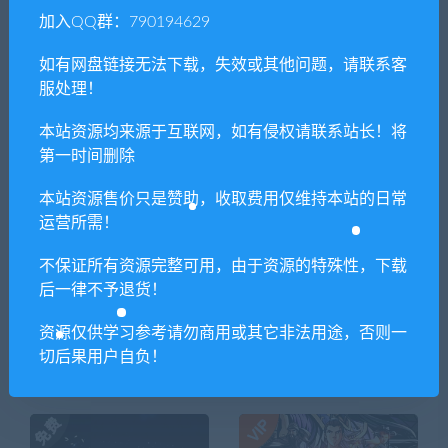
加入QQ群：790194629
上一篇
下一篇
如有网盘链接无法下载，失效或其他问题，请联系客
孤岛惊魂6/FarCry6（远哭6-
黯海/SILT（正式版）
服处理！
豪华终极版-V1.5.0）
本站资源均来源于互联网，如有侵权请联系站长！将
第一时间删除
本站资源售价只是赞助，收取费用仅维持本站的日常
相关推荐
运营所需！
不保证所有资源完整可用，由于资源的特殊性，下载
后一律不予退货！
资源仅供学习参考请勿商用或其它非法用途，否则一
切后果用户自负！
安魂战棋（Build.9200519-2.
谜塔和孩子们—奔向塔底
5.8）