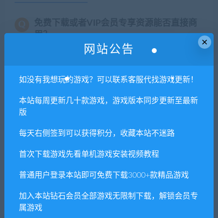
免费下载或者VIP会员专享资源能否直接商
用？
×
网站公告
本站所有资源版权均属于原作者所有，这里所提
供资源均只能用于参考学习用，请勿直接商用。
如没有我想玩的游戏？可以联系客服代找游戏更新！
若由于商用引起版权纠纷，一切责任均由使用者
承担。更多说明请参考 VIP介绍。
本站每周更新几十款游戏，游戏版本同步更新至最新
版
提示下载完但解压或打开不了？
每天右侧签到可以获得积分，收藏本站不迷路
首次下载游戏先看单机游戏安装视频教程
你们有qq群吗怎么加入？
普通用户登录本站即可免费下载3000+款精品游戏
加入本站钻石会员全部游戏无限制下载，解锁会员专
喜欢
0
分享到：
属游戏