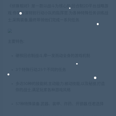
《侦锋相对》是一款以战斗为核心的,回合制2D平台战略游
戏.你将扮演特别行动小队的指挥官.为各种特殊任务训练战
士,采购装备,最终带领他们完成一系列任务.
主要特色:
硬核回合制战斗,牵一发而动全身的游戏机制
3个特殊行动,25个不同的任务
多达50种的技能树,主动能力,被动技能,以及秘技,打造
你的战士,满足玩家各种游戏风格
57种特殊装备.武器、装甲、炸药、开锁器,任君选择