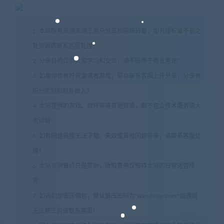
1. 本站所有资源来源于用户分享和网络转载，如有侵权或不妥之
处资源请联系客服处理！
2. 分享目的仅供大家学习和交流，请不要用于商业用途!
3. 如果你也有好资源或者游戏，可以联系客服上传分享，分享有
积分奖励和额外收入！
4. 本站提供的游戏、软件等等其他资源，都不包含技术服务请大
家谅解！
5. 如有网盘链接无法下载、失效或其他问题等等，请联系客服处
理！
6. 本站资源售价只是赞助，收取费用仅维持本站的日常运营所
需！
7. 如遇到加密压缩包，默认解压密码为"xianshivip.com",如遇到
无法解压的请联系客服！