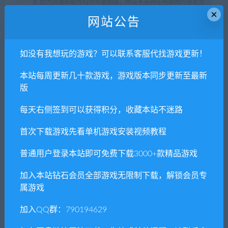
8. 因为资源和软件均为可复制品，所以不支持任何理由的退款兑
×
现，请斟酌后支付下载
网站公告
声明
：
请勿把账号密码保存在浏览器自动登录，否则不重置下载
次数，在个人中心退出账号再手动登录即可。
如没有我想玩的游戏？可以联系客服代找游戏更新！
本站每周更新几十款游戏，游戏版本同步更新至最新
闲时游-专注于精品资源分享
»
穿越火线：军团/Crossfire: Legion
版
每天右侧签到可以获得积分，收藏本站不迷路
常见问题FAQ
首次下载游戏先看单机游戏安装视频教程
普通用户登录本站即可免费下载3000+款精品游戏
免费下载或者VIP会员专享资源能否直接商
加入本站钻石会员全部游戏无限制下载，解锁会员专
用？
属游戏
本站所有资源版权均属于原作者所有，这里所提
加入QQ群：790194629
供资源均只能用于参考学习用，请勿直接商用。