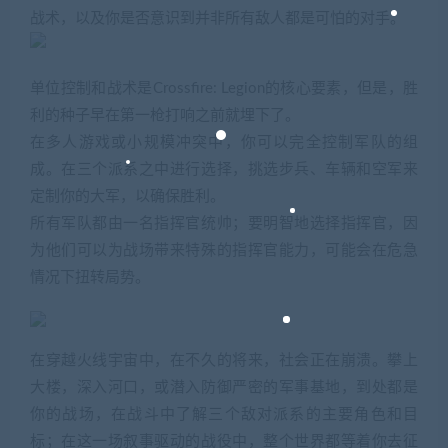
战术，以及你是否意识到并非所有敌人都是可怕的对手。
单位控制和战术是Crossfire: Legion的核心要素，但是，胜
利的种子早在第一枪打响之前就埋下了。
在多人游戏或小规模冲突中，你可以完全控制军队的组
成。在三个派系之中进行选择，挑选步兵、车辆和空军来
定制你的大军，以确保胜利。
所有军队都由一名指挥官统帅；要明智地选择指挥官，因
为他们可以为战场带来特殊的指挥官能力，可能会在危急
情况下扭转局势。
在穿越火线宇宙中，在不久的将来，社会正在崩溃。攀上
大楼，深入河口，或潜入防御严密的军事基地，到处都是
你的战场，在战斗中了解三个敌对派系的主要角色和目
标；在这一场叙事驱动的战役中，整个世界都等着你去征