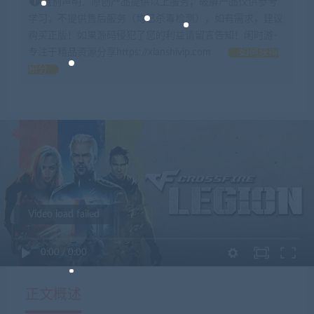
特别声明：原创产品提供以上服务，破解产品仅供参考
学习，不提供售后服务（均已杀毒检测），如有需求，建议
购买正版！如果源码侵犯了您的利益请留言告知！闲时游-
专注于精品资源分享https://xianshivip.com
如何获得
积分
Video load failed
0:00
/
0:00
正文概述