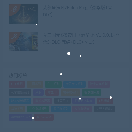
艾尔登法环/Elden Ring（豪华版+全
DLC）
真三国无双8帝国（豪华版-V1.0.0.1+季
票5-DLC-完结+DLC+季票）
热门标签
GTA系列
三国系列
仁王系列
会员专享系列
使命召唤系列
刺客信条系列
只狼
嗜血印
地平线系列
塞尔达传说
尼尔机械纪元
幽灵线东京
往日不再
怪物猎人世界
战地系列
战神系列
生化危机系列
看门狗系列
艾尔登法环
荒野大镖客2
赛博朋克2077
骑马与砍杀