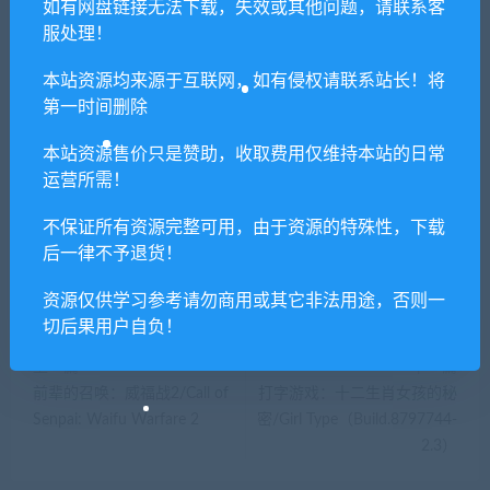
若由于商用引起版权纠纷，一切责任均由使用者
如有网盘链接无法下载，失效或其他问题，请联系客
承担。更多说明请参考 VIP介绍。
服处理！
本站资源均来源于互联网，如有侵权请联系站长！将
提示下载完但解压或打开不了？
第一时间删除
本站资源售价只是赞助，收取费用仅维持本站的日常
你们有qq群吗怎么加入？
运营所需！
不保证所有资源完整可用，由于资源的特殊性，下载
后一律不予退货！
喜欢
0
分享到：
资源仅供学习参考请勿商用或其它非法用途，否则一
切后果用户自负！
上一篇
下一篇
前辈的召唤：威福战2/Call of
打字游戏：十二生肖女孩的秘
Senpai: Waifu Warfare 2
密/Girl Type（Build.8797744-
2.3）