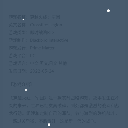
游戏名称：穿越火线：军团
英文名称：Crossfire: Legion
游戏类型：即时战略RTS
游戏制作：Blackbird Interactive
游戏发行：Prime Matter
游戏平台：PC
游戏语言：中文,英文,日文,其他
发售日期：2022-05-24
【游戏介绍】
《穿越火线：军团》是一款实时战略游戏，故事发生在不
久的未来，世界已经支离破碎，到处都是激烈的战斗和战
术行动。组建和定制自己的军队，参与激烈的联机战斗，
一路过关斩将，不断晋升。这是新一代的战争。