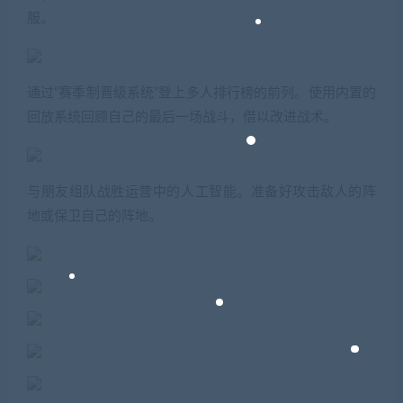
服。
通过“赛季制晋级系统”登上多人排行榜的前列。使用内置的
回放系统回顾自己的最后一场战斗，借以改进战术。
与朋友组队战胜运营中的人工智能。准备好攻击敌人的阵
地或保卫自己的阵地。