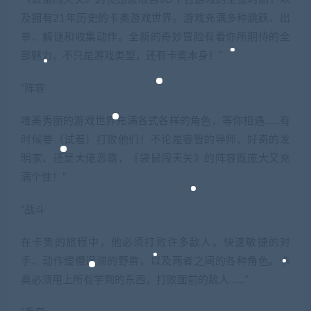
及拥有21年历史的卡奥游戏世界。游戏充满多种跳跃、出
拳、解谜和收集动作。全新的奇妙冒险有着你所期待的全
部魅力，不只是游戏类型，还有卡奥本身！”
“阵容
唯美秀丽的游戏世界充满各式各样的角色，等你相遇……有
时候要（试着）打败他们！不论是睿智的导师、好奇的发
明家、还是大佬恶霸，《袋鼠闯天关》的阵容既庞大又充
满个性！”
“战斗
在卡奥的旅程中，他必须打败许多敌人。快速敏捷的对
手、动作缓慢迟滞的野兽，以及两者之间的各种角色。卡
奥必须用上所有学到的东西，打败面前的敌人……”