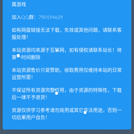
属游戏
常见问题FAQ
加入QQ群：790194629
如有网盘链接无法下载，失效或其他问题，请联系客
免费下载或者VIP会员专享资源能否直接商
服处理！
用？
本站资源均来源于互联网，如有侵权请联系站长！将
本站所有资源版权均属于原作者所有，这里所提
第一时间删除
供资源均只能用于参考学习用，请勿直接商用。
若由于商用引起版权纠纷，一切责任均由使用者
本站资源售价只是赞助，收取费用仅维持本站的日常
承担。更多说明请参考 VIP介绍。
运营所需！
不保证所有资源完整可用，由于资源的特殊性，下载
提示下载完但解压或打开不了？
后一律不予退货！
资源仅供学习参考请勿商用或其它非法用途，否则一
你们有qq群吗怎么加入？
切后果用户自负！