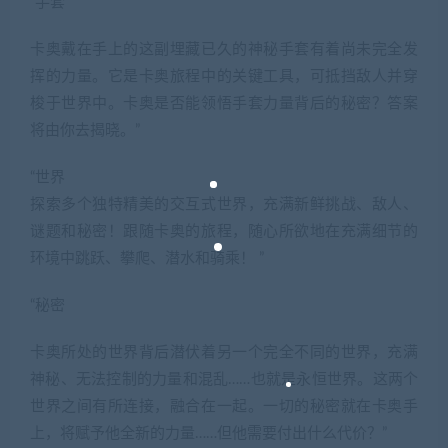
“手套
卡奥戴在手上的这副埋藏已久的神秘手套有着尚未完全发
挥的力量。它是卡奥旅程中的关键工具，可抵挡敌人并穿
梭于世界中。卡奥是否能领悟手套力量背后的秘密？答案
将由你去揭晓。”
“世界
探索多个独特精美的交互式世界，充满新鲜挑战、敌人、
谜题和秘密！跟随卡奥的旅程，随心所欲地在充满细节的
环境中跳跃、攀爬、潜水和骑乘！ ”
“秘密
卡奥所处的世界背后潜伏着另一个完全不同的世界，充满
神秘、无法控制的力量和混乱……也就是永恒世界。这两个
世界之间有所连接，融合在一起。一切的秘密就在卡奥手
上，将赋予他全新的力量……但他需要付出什么代价？”