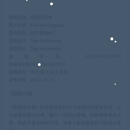
游戏名称：袋鼠闯天关
英文名称：Kao the Kangaroo
游戏类型：动作游戏ACT
游戏制作：Tate Multimedia
游戏发行：Tate Multimedia
游戏平台：PC,PS4,PS5,XBOX
ONE,XBOXSERIESX,SWITCH
游戏语言：中文,英文,日文,其他
发售日期：2022-05-27
【游戏介绍】
《袋鼠闯天关》的灵感汲取自3D平台游戏的黄金年代，以
全新冒险再次归来。展开一段伟大旅程，挥舞神奇拳击手
套，探索丰富多样的环境，带着卡奥创造他自己的伟大传