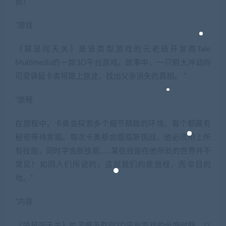
说！
“游戏
《袋鼠闯天关》是该类型游戏的元老级开发商Tate
Multimedia的一款3D平台游戏。故事中，一只胆大冲动的
可爱袋鼠卡奥将踏上旅途，找出父亲消失的真相。 ”
“旅程
在旅程中，卡奥会探索多个细节精致的环境，每个都藏有
秘密等待发掘。每次卡奥都会面临新挑战。他必须用上所
有技能，同时学会新技能……某些技能在他所处的世界并不
常见！如同人们所说的，造就我们的是旅程，而非目的
地。”
“内容
《袋鼠闯天关》的灵感汲取自3D平台游戏的全盛时期，以