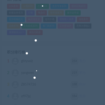
GTA系列
三国系列
仁王系列
会员专享系列
使命召唤系列
刺客信条系列
只狼
嗜血印
地平线系列
塞尔达传说
尼尔机械纪元
幽灵线东京
往日不再
怪物猎人世界
战地系列
战神系列
生化危机系列
看门狗系列
艾尔登法环
荒野大镖客2
赛博朋克2077
骑马与砍杀
积分排行榜
1
254
ghtyvxlz
积分
2
219
yangwen
积分
3
188
Z8574726
积分
4
184
xf97jsj
积分