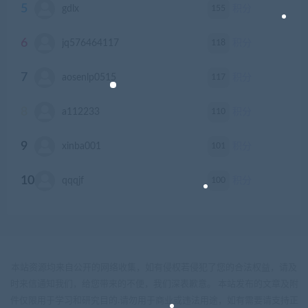
5
155
gdlx
积分
6
118
jq576464117
积分
7
117
aosenlp0515
积分
8
110
a112233
积分
9
101
xinba001
积分
10
100
qqqjf
积分
本站资源均来自公开的网络收集，如有侵权若侵犯了您的合法权益，请及
时来信通知我们，给您带来的不便，我们深表歉意。 本站发布的文章及附
件仅限用于学习和研究目的.请勿用于商业或违法用途，如有需要请支持正