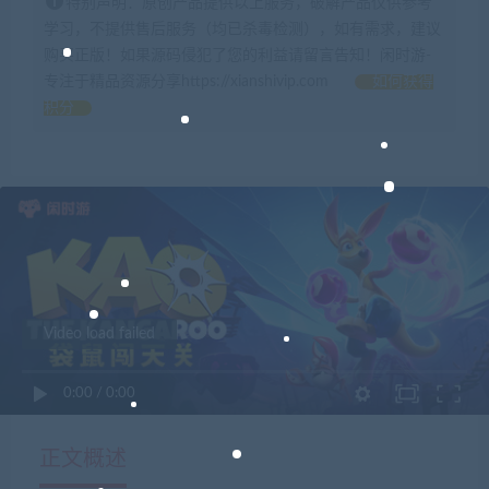
特别声明：原创产品提供以上服务，破解产品仅供参考
学习，不提供售后服务（均已杀毒检测），如有需求，建议
购买正版！如果源码侵犯了您的利益请留言告知！闲时游-
专注于精品资源分享https://xianshivip.com
如何获得
积分
Video load failed
0:00
/
0:00
正文概述