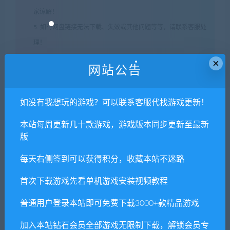
家谅解！
5. 如有网盘链接无法下载、失效或其他问题等等，请联系客服处
理！
6. 本站资源售价只是赞助，收取费用仅维持本站的日常运营所
×
网站公告
需！
7. 如遇到加密压缩包，默认解压密码为"xianshivip.com",如遇到
如没有我想玩的游戏？可以联系客服代找游戏更新！
无法解压的请联系客服！
8. 因为资源和软件均为可复制品，所以不支持任何理由的退款兑
本站每周更新几十款游戏，游戏版本同步更新至最新
现，请斟酌后支付下载
版
声明
：
请勿把账号密码保存在浏览器自动登录，否则不重置下载
每天右侧签到可以获得积分，收藏本站不迷路
次数，在个人中心退出账号再手动登录即可。
首次下载游戏先看单机游戏安装视频教程
闲时游-专注于精品资源分享
»
袋鼠闯天关/Kao the Kangaroo
普通用户登录本站即可免费下载3000+款精品游戏
加入本站钻石会员全部游戏无限制下载，解锁会员专