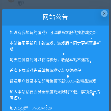
用？
×
网站公告
本站所有资源版权均属于原作者所有，这里所提
供资源均只能用于参考学习用，请勿直接商用。
若由于商用引起版权纠纷，一切责任均由使用者
如没有我想玩的游戏？可以联系客服代找游戏更新！
承担。更多说明请参考 VIP介绍。
本站每周更新几十款游戏，游戏版本同步更新至最新
版
提示下载完但解压或打开不了？
每天右侧签到可以获得积分，收藏本站不迷路
你们有qq群吗怎么加入？
首次下载游戏先看单机游戏安装视频教程
普通用户登录本站即可免费下载3000+款精品游戏
喜欢
0
分享到：
加入本站钻石会员全部游戏无限制下载，解锁会员专
属游戏
加入QQ群：790194629