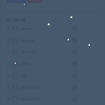
赛博朋克2077
骑马与砍杀
积分排行榜
1
252
ghtyvxlz
积分
2
219
yangwen
积分
3
187
Z8574726
积分
4
183
xf97jsj
积分
5
153
gdlx
积分
6
118
jq576464117
积分
7
117
aosenlp0515
积分