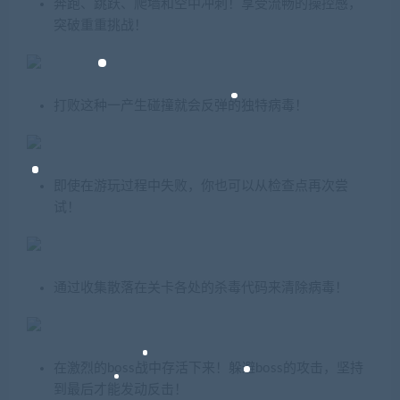
奔跑、跳跃、爬墙和空中冲刺！享受流畅的操控感，
突破重重挑战！
打败这种一产生碰撞就会反弹的独特病毒！
即使在游玩过程中失败，你也可以从检查点再次尝
试！
通过收集散落在关卡各处的杀毒代码来清除病毒！
在激烈的boss战中存活下来！躲避boss的攻击，坚持
到最后才能发动反击！