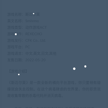
游戏名称：斯迈尔莫
英文名称：Smilemo
游戏类型：动作游戏ACT
游戏制作：REXECHO
游戏发行：CFK Co., Ltd.
游戏平台：PC
游戏语言：中文,英文,日文,其他
发售日期：2022-05-20
【游戏介绍】
《斯迈尔莫》是一款全新的横向平台游戏，你只要稍有碰
撞就会失去控制。在这个病毒肆虐的世界里，你的职责就
是收集零散的杀毒代码并消灭病毒。