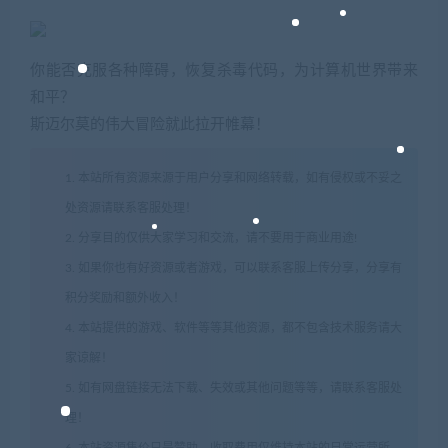
你能否克服各种障碍，恢复杀毒代码，为计算机世界带来
和平？
斯迈尔莫的伟大冒险就此拉开帷幕！
1. 本站所有资源来源于用户分享和网络转载，如有侵权或不妥之
处资源请联系客服处理！
2. 分享目的仅供大家学习和交流，请不要用于商业用途!
3. 如果你也有好资源或者游戏，可以联系客服上传分享，分享有
积分奖励和额外收入！
4. 本站提供的游戏、软件等等其他资源，都不包含技术服务请大
家谅解！
5. 如有网盘链接无法下载、失效或其他问题等等，请联系客服处
理！
6. 本站资源售价只是赞助，收取费用仅维持本站的日常运营所