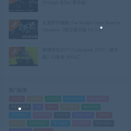
尔Vergil-全DLC豪华版）
女鬼桥开魂路/The Bridge Curse Road to
Salvation（数位豪华版-V1.5.6）
赛博朋克2077/Cyberpunk 2077（豪华
版2.20版本-全DLC）
热门标签
GTA系列
三国系列
仁王系列
会员专享系列
使命召唤系列
刺客信条系列
只狼
嗜血印
地平线系列
塞尔达传说
尼尔机械纪元
幽灵线东京
往日不再
怪物猎人世界
战地系列
战神系列
生化危机系列
看门狗系列
艾尔登法环
荒野大镖客2