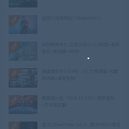
战地5/战地风云5/Battlefield V
仙剑奇侠传七-正版分流V1.1.0修复+原声
音乐+修改器+MOD
侠盗猎车手5/GTA5（v1.70纯净版-内置
修改器+通关存档）
戴森球计划（V0.8.22.9331+原声音轨
+艺术设定集）
鬼泣5/Devil May Cry 5（整合DMC5维吉