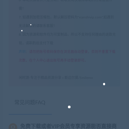
需！
7. 如遇到加密压缩包，默认解压密码为"xianshivip.com",如遇到
无法解压的请联系客服！
8. 因为资源和软件均为可复制品，所以不支持任何理由的退款兑
现，请斟酌后支付下载
声明
：
请勿把账号密码保存在浏览器自动登录，否则不重置下载
次数，在个人中心退出账号再手动登录即可。
闲时游-专注于精品资源分享
»
斯迈尔莫/Smilemo
常见问题FAQ
免费下载或者VIP会员专享资源能否直接商