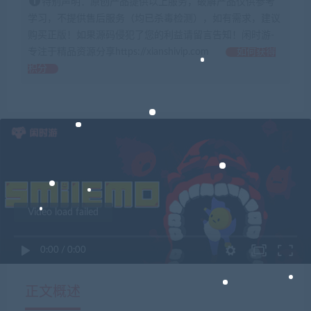
特别声明：原创产品提供以上服务，破解产品仅供参考
学习，不提供售后服务（均已杀毒检测），如有需求，建议
购买正版！如果源码侵犯了您的利益请留言告知！闲时游-
专注于精品资源分享https://xianshivip.com
如何获得
积分
Video load failed
0:00
/
0:00
正文概述