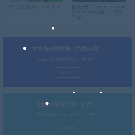
浣熊大冒险/Raccoo Venture
幽灵行者/Ghostrunner（V.40
079626-豪华版全DLC-霓虹
礼包）
单机游戏修改器（免费使用）
支持上万款单机游戏修改，功能强大。
立即查看
网盘不限速工具（推荐）
支持批量高速下载，无需网盘客户端。
立即查看