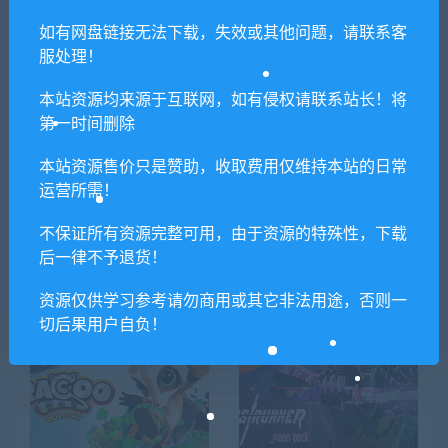
上一篇
下一篇
Golfie（v0.1.0.3）
公路人生/Roady Life
如有网盘链接无法下载，失效或其他问题，请联系客
服处理！
本站资源均来源于互联网，如有侵权请联系站长！将
相关推荐
第一时间删除
本站资源售价只是赞助，收取费用仅维持本站的日常
运营所需！
不保证所有资源完整可用，由于资源的特殊性，下载
后一律不予退货！
乌拉贡/Uragun
切尔诺贝利人/Chernobylite
资源仅供学习参考请勿商用或其它非法用途，否则一
（v45657）
切后果用户自负！